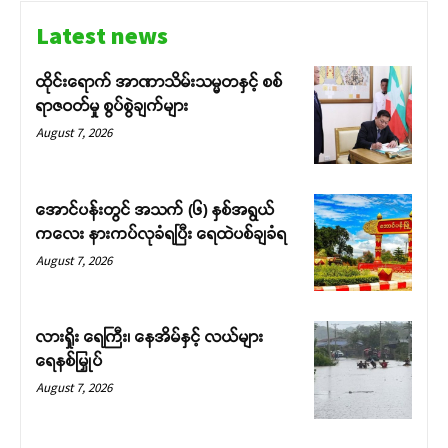
Latest news
ထိုင်းရောက် အာဏာသိမ်းသမ္မတနှင့် စစ်
ရာဇဝတ်မှု စွပ်စွဲချက်များ
August 7, 2026
အောင်ပန်းတွင် အသက် (၆) နှစ်အရွယ်
ကလေး နားကပ်လုခံရပြီး ရေထဲပစ်ချခံရ
August 7, 2026
လားရှိုး ရေကြီး၊ နေအိမ်နှင့် လယ်များ
ရေနစ်မြှုပ်
August 7, 2026