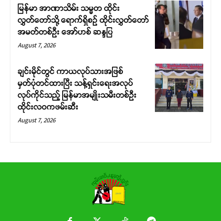
မြန်မာ အာဏာသိမ်း သမ္မတ ထိုင်း
လွှတ်တော်သို့ ရောက်ရှိစဉ် ထိုင်းလွှတ်တော်
အမတ်တစ်ဦး အော်ဟစ် ဆန္ဒပြ
August 7, 2026
ချင်းမိုင်တွင် ကာယလုပ်သားအဖြစ်
မှတ်ပုံတင်ထားပြီး သန့်ရှင်းရေးအလုပ်
လုပ်ကိုင်သည့် မြန်မာအမျိုးသမီးတစ်ဦး
ထိုင်းလဝကဖမ်းဆီး
August 7, 2026