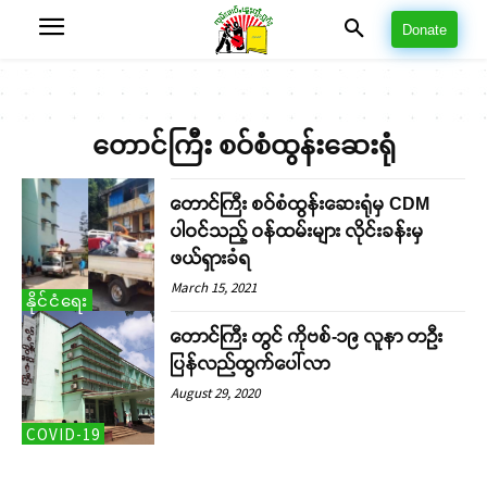
Donate
တောင်ကြီး စဝ်စံထွန်းဆေးရုံ
တောင်ကြီး စဝ်စံထွန်းဆေးရုံမှ CDM
ပါဝင်သည့် ဝန်ထမ်းများ လိုင်းခန်းမှ
ဖယ်ရှားခံရ
March 15, 2021
နိုင်ငံရေး
တောင်ကြီး တွင် ကိုဗစ်-၁၉ လူနာ တဦး
ပြန်လည်ထွက်ပေါ်လာ
August 29, 2020
COVID-19