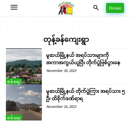
Donate
တုန့်ခန်ကျေးရွာ
မူဆယ်မြို့နယ် အရပ်သားများကို
အကာအကွယ်ယူပြီး တိုက်ပွဲဖြစ်ပွားနေ
November 30, 2023
စစ်ရေး
မူဆယ်မြို့နယ် တိုက်ပွဲကြား အရပ်သား ၅
ဦး ထိခိုက်ဒဏ်ရာရ
November 16, 2023
စစ်ရေး