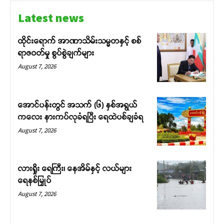
Latest news
ထိုင်းရောက် အာဏာသိမ်းသမ္မတနှင့် စစ်
ရာဇဝတ်မှု စွပ်စွဲချက်များ
August 7, 2026
အောင်ပန်းတွင် အသက် (၆) နှစ်အရွယ်
ကလေး နားကပ်လုခံရပြီး ရေထဲပစ်ချခံရ
August 7, 2026
လားရှိုး ရေကြီး၊ နေအိမ်နှင့် လယ်များ
ရေနစ်မြှုပ်
August 7, 2026