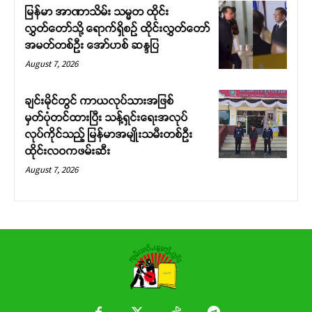
မြန်မာ အာဏာသိမ်း သမ္မတ ထိုင်း
လွှတ်တော်သို့ ရောက်ရှိစဉ် ထိုင်းလွှတ်တော်
အမတ်တစ်ဦး အော်ဟစ် ဆန္ဒပြ
August 7, 2026
ချင်းမိုင်တွင် ကာယလုပ်သားအဖြစ်
မှတ်ပုံတင်ထားပြီး သန့်ရှင်းရေးအလုပ်
လုပ်ကိုင်သည့် မြန်မာအမျိုးသမီးတစ်ဦး
ထိုင်းလဝကဖမ်းဆီး
August 7, 2026