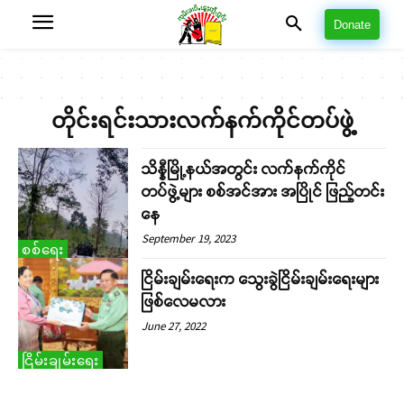
Donate
တိုင်းရင်းသားလက်နက်ကိုင်တပ်ဖွဲ့
သိန္နီမြို့နယ်အတွင်း လက်နက်ကိုင်
တပ်ဖွဲ့များ စစ်အင်အား အပြိုင် ဖြည့်တင်း
နေ
September 19, 2023
စစ်ရေး
ငြိမ်းချမ်းရေးက သွေးခွဲငြိမ်းချမ်းရေးများ
ဖြစ်လေမလား
June 27, 2022
ငြိမ်းချမ်းရေး