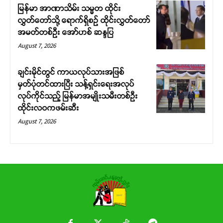
မြန်မာ အာဏာသိမ်း သမ္မတ ထိုင်း
လွှတ်တော်သို့ ရောက်ရှိစဉ် ထိုင်းလွှတ်တော်
အမတ်တစ်ဦး အော်ဟစ် ဆန္ဒပြ
August 7, 2026
ချင်းမိုင်တွင် ကာယလုပ်သားအဖြစ်
မှတ်ပုံတင်ထားပြီး သန့်ရှင်းရေးအလုပ်
လုပ်ကိုင်သည့် မြန်မာအမျိုးသမီးတစ်ဦး
ထိုင်းလဝကဖမ်းဆီး
August 7, 2026