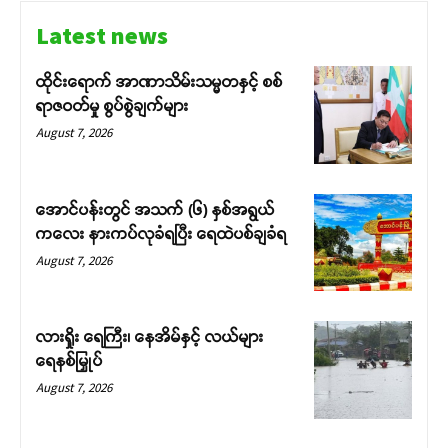
Latest news
ထိုင်းရောက် အာဏာသိမ်းသမ္မတနှင့် စစ်
ရာဇဝတ်မှု စွပ်စွဲချက်များ
August 7, 2026
အောင်ပန်းတွင် အသက် (၆) နှစ်အရွယ်
ကလေး နားကပ်လုခံရပြီး ရေထဲပစ်ချခံရ
August 7, 2026
လားရှိုး ရေကြီး၊ နေအိမ်နှင့် လယ်များ
ရေနစ်မြှုပ်
August 7, 2026