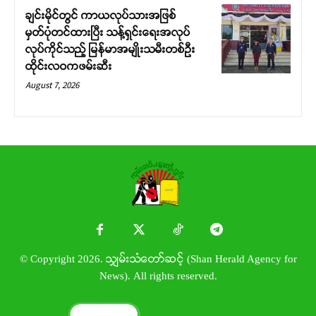
ချင်းမိုင်တွင် ကာယလုပ်သားအဖြစ်
မှတ်ပုံတင်ထားပြီး သန့်ရှင်းရေးအလုပ်
လုပ်ကိုင်သည့် မြန်မာအမျိုးသမီးတစ်ဦး
ထိုင်းလဝကဖမ်းဆီး
August 7, 2026
© Copyright 2026. သျှမ်းသံတော်ဆင့် (Shan Herald Agency for
News). All rights reserved.