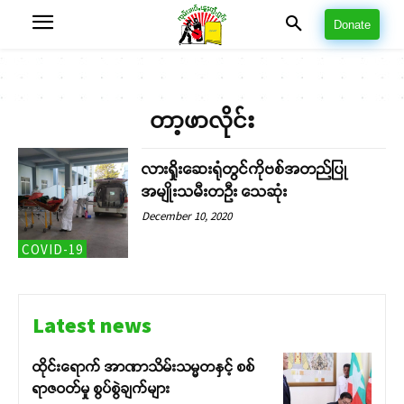
Donate
တာ့ဖာလိုင်း
လားရှိုးဆေးရုံတွင်ကိုဗစ်အတည်ပြု
အမျိုးသမီးတဦး သေဆုံး
December 10, 2020
COVID-19
Latest news
ထိုင်းရောက် အာဏာသိမ်းသမ္မတနှင့် စစ်
ရာဇဝတ်မှု စွပ်စွဲချက်များ