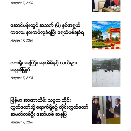
August 7, 2026
အောင်ပန်းတွင် အသက် (၆) နှစ်အရွယ်
ကလေး နားကပ်လုခံရပြီး ရေထဲပစ်ချခံရ
August 7, 2026
လားရှိုး ရေကြီး၊ နေအိမ်နှင့် လယ်များ
ရေနစ်မြှုပ်
August 7, 2026
မြန်မာ အာဏာသိမ်း သမ္မတ ထိုင်း
လွှတ်တော်သို့ ရောက်ရှိစဉ် ထိုင်းလွှတ်တော်
အမတ်တစ်ဦး အော်ဟစ် ဆန္ဒပြ
August 7, 2026