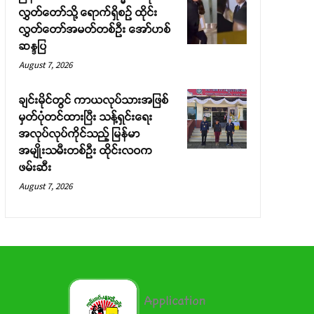
လွှတ်တော်သို့ ရောက်ရှိစဉ် ထိုင်း
လွှတ်တော်အမတ်တစ်ဦး အော်ဟစ်
ဆန္ဒပြ
August 7, 2026
ချင်းမိုင်တွင် ကာယလုပ်သားအဖြစ်
မှတ်ပုံတင်ထားပြီး သန့်ရှင်းရေး
အလုပ်လုပ်ကိုင်သည့် မြန်မာ
အမျိုးသမီးတစ်ဦး ထိုင်းလဝက
ဖမ်းဆီး
August 7, 2026