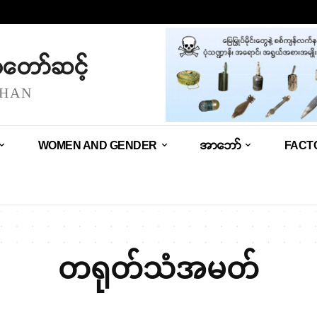
သံတော်ဆင့်
SHAN
WOMEN AND GENDER
အာဘော်
FACT
တရုတ်သံအမတ်