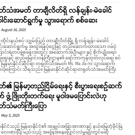
်သံအမတ် တာချီလိတ်ရှိ လန်ချန်း-မဲခေါင်
ေါင်းဆောင်ရွက်မှု သွားရောက် စစ်ဆေး
August 16, 2025
-ထိုင်းနယ်စပ် သျှမ်းပြည် တာချီလိတ်မြို့ ရှိ လန်ချန်း-မဲခေါင်
ါင်းဆောင်ရွက်မှု အထူးရန်ပုံငွေဖြင့် တည်ဆောက်ထားသော ၀မ်ပုံ
င်းရဲတပ်ဖွဲ့စခန်းအတွင်း အဆောက်အဦးများ နှင့် စိုက်ပျိုးရေး၊
ြူရေးနှင့် ဆည်မြောင်းဝန်ကြီးဌာန၏ ရော်ဘာကုန်ထုတ်လုပ်ရေး စင်
 မြန်မာနိုင်ငံဆိုင်ရာ တရုတ်သံအမတ် Ms. Ma Jia က သွားရောက်
င်း သိရသည်။ မြန်မာနိုင်ငံဆိုင်ရာတရုတ်သံအမတ်ကြီး
်၏ မြန်မာ့တည်ငြိမ်ရေးနှင့် စီးပွားရေးစဉ်ဆက်
် ဖွံ့ဖြိုးတိုးတက်ရေး မူဝါဒမပြောင်းလဲဟု
တ်သံမတ်ကြီးပြော
May 5, 2025
ိုင်ငံသည် မြန်မာနိုင်ငံ၏ အချုပ်အခြာအာဏာနှင့် နယ်မြေတံ့ခိုင်မြဲ
ု လေးစားပြီး မည်သည့် အခြေအနေပြောင်းလဲမှုမျိုးတွင်မဆို