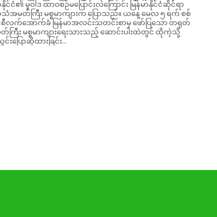
ိုင်ငံ၏ မူဝါဒ ထာဝစဉ်မပြောင်းလဲကြောင်း မြန်မာနိုင်ငံဆိုင်ရာ
အမတ်ကြီး မစ္စမာကျားက ပြောသည်။ ယနေ့ မေလ ၅ ရက် စစ်
စီလက်အောက်ခံ မြန်မာအလင်းသတင်းစာမှ ဖော်ပြသော တရုတ်
်ကြီး မစ္စမာကျားရေးသားသည့် ဆောင်းပါးထဲတွင် ထိုကဲ့သို့
င်းပြောဆိုထားခြင်း...