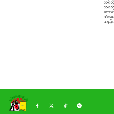
တရုတ်န
တရုတ်သံ
ကောင်
သံအမတ
ထည့်သွ