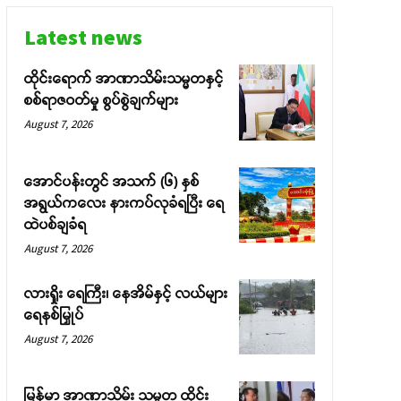
Latest news
ထိုင်းရောက် အာဏာသိမ်းသမ္မတနှင့်
စစ်ရာဇဝတ်မှု စွပ်စွဲချက်များ
August 7, 2026
အောင်ပန်းတွင် အသက် (၆) နှစ်
အရွယ်ကလေး နားကပ်လုခံရပြီး ရေ
ထဲပစ်ချခံရ
August 7, 2026
လားရှိုး ရေကြီး၊ နေအိမ်နှင့် လယ်များ
ရေနစ်မြှုပ်
August 7, 2026
မြန်မာ အာဏာသိမ်း သမ္မတ ထိုင်း