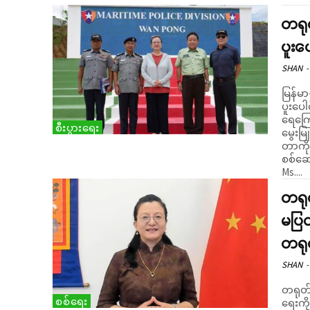
တရုတ
ပူးပ
SHAN
-
မြန်မာ
ပူးပေ
ရေကြော
စီးပွားရေး
မွေးမ
တာကို
စစ်ဆေးခဲ့ကြော
Ms....
တရုတ
မပြတ
တရု
SHAN
-
တရုတ်န
စစ်ရေး
ရေးကိ