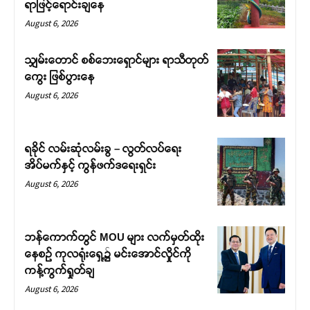
ရာဖြင့်ရောင်းချနေ
August 6, 2026
သျှမ်းတောင် စစ်ဘေးရှောင်များ ရာသီတုတ်
ကွေး ဖြစ်ပွားနေ
August 6, 2026
ရခိုင် လမ်းဆုံလမ်းခွ – လွတ်လပ်ရေး
အိပ်မက်နှင့် ကွန်ဖက်ဒရေးရှင်း
August 6, 2026
ဘန်ကောက်တွင် MOU များ လက်မှတ်ထိုး
နေစဉ် ကုလရုံးရှေ့၌ မင်းအောင်လှိုင်ကို
ကန့်ကွက်ရှုတ်ချ
August 6, 2026