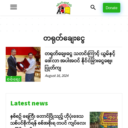
Donate
တရုတ်ချေးငွေ
တရုတ်ချေးငွေ သတင်းကြာင့် ယွမ်နှင့်
ဒေါ်လာ အပါအဝင် နိုင်ငံခြားငွေစျေး
ပြုတ်ကျ
August 16, 2024
စစ်ရေး
Latest news
နှစ်စဉ် ရေကြီး တောင်ပြိုသည့် ဟိုပုံးဒေသ
သစ်ပင်စိုက်ရန် စစ်အစိုးရ တပင် ကျပ်လေး