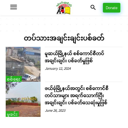
Donate
တပ်သားအချင်းချင်းပစ်ခတ်
မူဆယ်မြို့နယ် စစ်ကောင်စီတပ်
အချင်းချင်း ပစ်ခတ်မှုဖြစ်
January 12, 2024
စစ်ရေး
ဖယ်ခုံမြို့နယ်အတွင်း စစ်ကောင်စီ
တပ်သားများ အရက်သောက်ပြီး
အချင်းချင်း ပစ်ခတ်သေဆုံးမှုဖြစ်
June 26, 2023
မှုခင်း