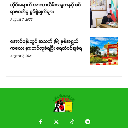
ထိုင်းရောက် အာဏာသိမ်းသမ္မတနှင့် စစ်
ရာဇဝတ်မှု စွပ်စွဲချက်များ
August 7, 2026
အောင်ပန်းတွင် အသက် (၆) နှစ်အရွယ်
ကလေး နားကပ်လုခံရပြီး ရေထဲပစ်ချခံရ
August 7, 2026