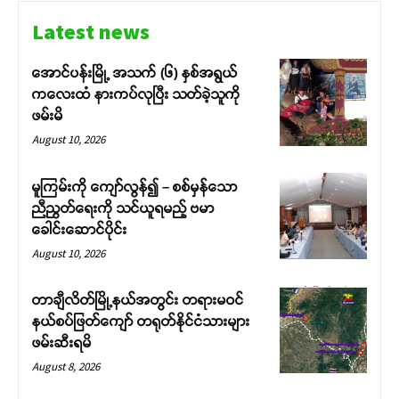
Latest news
အောင်ပန်းမြို့ အသက် (၆) နှစ်အရွယ်
ကလေးထံ နားကပ်လုပြီး သတ်ခဲ့သူကို
ဖမ်းမိ
August 10, 2026
မူကြမ်းကို ကျော်လွန်၍ – စစ်မှန်သော
ညီညွတ်ရေးကို သင်ယူရမည့် ဗမာ
ခေါင်းဆောင်ပိုင်း
August 10, 2026
တာချီလိတ်မြို့နယ်အတွင်း တရားမဝင်
နယ်စပ်ဖြတ်ကျော် တရုတ်နိုင်ငံသားများ
ဖမ်းဆီးရမိ
August 8, 2026