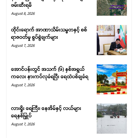
ဖမ်းဆီးရမိ
August 8, 2026
ထိုင်းရောက် အာဏာသိမ်းသမ္မတနှင့် စစ်
ရာဇဝတ်မှု စွပ်စွဲချက်များ
August 7, 2026
အောင်ပန်းတွင် အသက် (၆) နှစ်အရွယ်
ကလေး နားကပ်လုခံရပြီး ရေထဲပစ်ချခံရ
August 7, 2026
လားရှိုး ရေကြီး၊ နေအိမ်နှင့် လယ်များ
ရေနစ်မြှုပ်
August 7, 2026