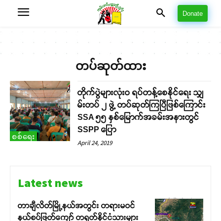
Donate
တပ်ဆုတ်ထား
တိုက်ပွဲများလုံးဝ ရပ်တန့်စေနိုင်ရေး သျှ
မ်းတပ် ၂ ဖွဲ့ တပ်ဆုတ်ကြပြီဖြစ်ကြောင်း
SSA ၅၅ နှစ်မြောက်အခမ်းအနားတွင်
SSPP ပြော
စစ်ရေး
April 24, 2019
Latest news
တာချီလိတ်မြို့နယ်အတွင်း တရားမဝင်
နယ်စပ်ဖြတ်ကျော် တရုတ်နိုင်ငံသားများ