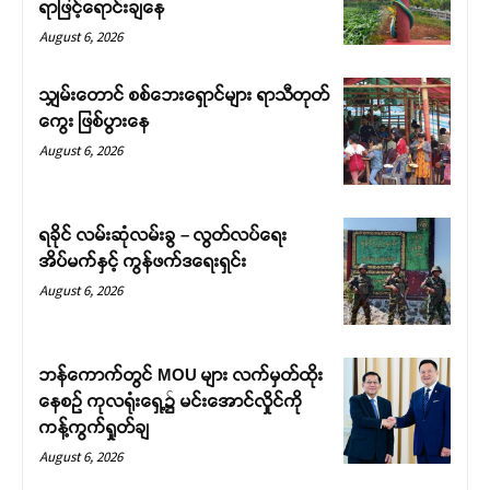
ရာဖြင့်ရောင်းချနေ
August 6, 2026
သျှမ်းတောင် စစ်ဘေးရှောင်များ ရာသီတုတ်
ကွေး ဖြစ်ပွားနေ
August 6, 2026
ရခိုင် လမ်းဆုံလမ်းခွ – လွတ်လပ်ရေး
အိပ်မက်နှင့် ကွန်ဖက်ဒရေးရှင်း
August 6, 2026
ဘန်ကောက်တွင် MOU များ လက်မှတ်ထိုး
နေစဉ် ကုလရုံးရှေ့၌ မင်းအောင်လှိုင်ကို
ကန့်ကွက်ရှုတ်ချ
August 6, 2026