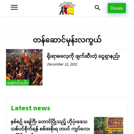
Donate
တန်ဆောင်မုန်းလကွယ်
ရိုးရာဓလေ့ကို ဖျက်ဆီးတဲ့ ငွေရှာနည်း
December 12, 2022
ဆောင်းပါး
Latest news
နှစ်စဉ် ရေကြီး တောင်ပြိုသည့် ဟိုပုံးဒေသ
သစ်ပင်စိုက်ရန် စစ်အစိုးရ တပင် ကျပ်လေး