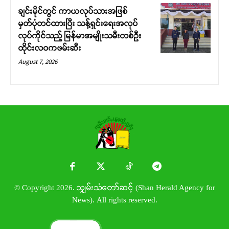
ချင်းမိုင်တွင် ကာယလုပ်သားအဖြစ်
မှတ်ပုံတင်ထားပြီး သန့်ရှင်းရေးအလုပ်
လုပ်ကိုင်သည့် မြန်မာအမျိုးသမီးတစ်ဦး
ထိုင်းလဝကဖမ်းဆီး
August 7, 2026
© Copyright 2026. သျှမ်းသံတော်ဆင့် (Shan Herald Agency for
News). All rights reserved.