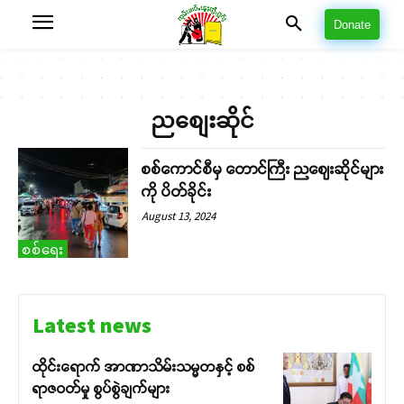
Donate
ညစျေးဆိုင်
စစ်ကောင်စီမှ တောင်ကြီး ညဈေးဆိုင်များ
ကို ပိတ်ခိုင်း
August 13, 2024
စစ်ရေး
Latest news
ထိုင်းရောက် အာဏာသိမ်းသမ္မတနှင့် စစ်
ရာဇဝတ်မှု စွပ်စွဲချက်များ