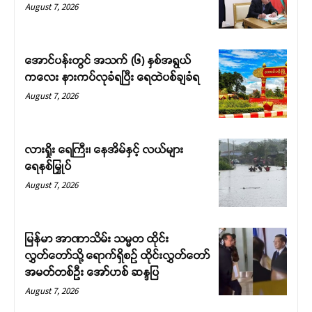
August 7, 2026
အောင်ပန်းတွင် အသက် (၆) နှစ်အရွယ်
ကလေး နားကပ်လုခံရပြီး ရေထဲပစ်ချခံရ
August 7, 2026
လားရှိုး ရေကြီး၊ နေအိမ်နှင့် လယ်များ
ရေနစ်မြှုပ်
August 7, 2026
မြန်မာ အာဏာသိမ်း သမ္မတ ထိုင်း
လွှတ်တော်သို့ ရောက်ရှိစဉ် ထိုင်းလွှတ်တော်
အမတ်တစ်ဦး အော်ဟစ် ဆန္ဒပြ
August 7, 2026