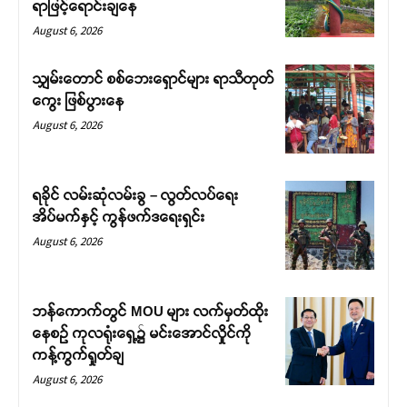
ရာဖြင့်ရောင်းချနေ
August 6, 2026
သျှမ်းတောင် စစ်ဘေးရှောင်များ ရာသီတုတ်
ကွေး ဖြစ်ပွားနေ
August 6, 2026
ရခိုင် လမ်းဆုံလမ်းခွ – လွတ်လပ်ရေး
အိပ်မက်နှင့် ကွန်ဖက်ဒရေးရှင်း
August 6, 2026
ဘန်ကောက်တွင် MOU များ လက်မှတ်ထိုး
နေစဉ် ကုလရုံးရှေ့၌ မင်းအောင်လှိုင်ကို
ကန့်ကွက်ရှုတ်ချ
August 6, 2026