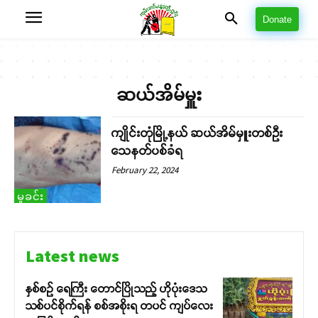
Donate
ဆယ်အိမ်မှူး
ကျိုင်းတုံမြို့နယ် ဆယ်အိမ်မှူးတစ်ဦး
သေနတ်ပစ်ခံရ
February 22, 2024
မှုခင်း
Latest news
နှစ်စဉ် ရေကြီး တောင်ပြိုသည့် ဟိုပုံးဒေသ
သစ်ပင်စိုက်ရန် စစ်အစိုးရ တပင် ကျပ်လေး