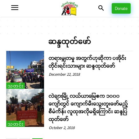
Donate
ဆန္ဒထုတ်ဖော်
တရားမျှတမှု အတွက်ဟုဆိုကာ ပအိုဝ်း
တိုင်းရင်းသားများ ဆန္ဒထုတ်ဖော်
December 22, 2018
သတင်း
လဲချားမြို့ လယ်ယာမြေဧက ၁၀၀၀
ကျော်တွင် ကျောက်မီးသွေးတူးဖော်မည့်
စီမံကိန်း လူထုအလိုမရှိကြောင်း ဆန္ဒပြ
ထုတ်ဖော်
သတင်း
October 2, 2018