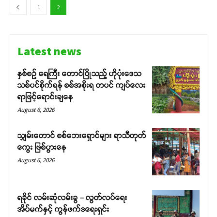
1
2
Latest news
နှစ်စဉ် ရေကြီး တောင်ပြိုသည့် ဟိုပုံးဒေသ
သစ်ပင်စိုက်ရန် စစ်အစိုးရ တပင် ကျပ်လေး
ရာဖြင့်ရောင်းချနေ
August 6, 2026
သျှမ်းတောင် စစ်ဘေးရှောင်များ ရာသီတုတ်
ကွေး ဖြစ်ပွားနေ
August 6, 2026
ရခိုင် လမ်းဆုံလမ်းခွ – လွတ်လပ်ရေး
အိပ်မက်နှင့် ကွန်ဖက်ဒရေးရှင်း