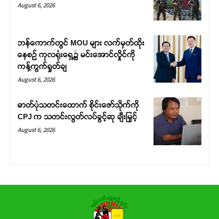
August 6, 2026
ဘန်ကောက်တွင် MOU များ လက်မှတ်ထိုး
နေစဉ် ကုလရုံးရှေ့၌ မင်းအောင်လှိုင်ကို
ကန့်ကွက်ရှုတ်ချ
August 6, 2026
ဓာတ်ပုံသတင်းထောက် စိုင်းဇော်သိုက်ကို
CPJ က သတင်းလွတ်လပ်ခွင့်ဆု ချီးမြှင့်
August 6, 2026