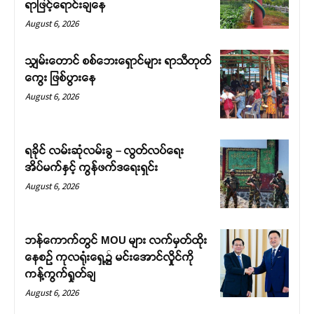
ရာဖြင့်ရောင်းချနေ
August 6, 2026
သျှမ်းတောင် စစ်ဘေးရှောင်များ ရာသီတုတ်
ကွေး ဖြစ်ပွားနေ
August 6, 2026
ရခိုင် လမ်းဆုံလမ်းခွ – လွတ်လပ်ရေး
အိပ်မက်နှင့် ကွန်ဖက်ဒရေးရှင်း
August 6, 2026
ဘန်ကောက်တွင် MOU များ လက်မှတ်ထိုး
နေစဉ် ကုလရုံးရှေ့၌ မင်းအောင်လှိုင်ကို
ကန့်ကွက်ရှုတ်ချ
August 6, 2026