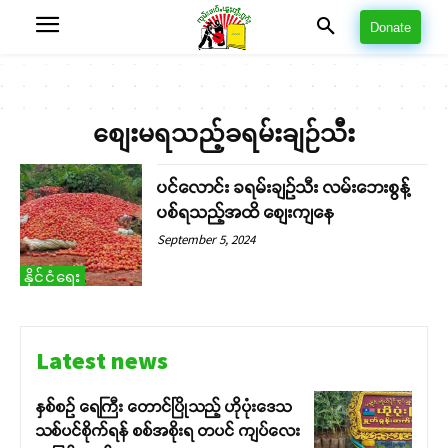
Donate
စျေးမရသည့်ခရမ်းချဉ်သီး
ပင်လောင်း ခရမ်းချဉ်သီး လမ်းဘေးစွန့်
ပစ်ရသည့်အထိ စျေးကျနေ
September 5, 2024
နိုင်ငံရေး
Latest news
နှစ်စဉ် ရေကြီး တောင်ပြိုသည့် ဟိုပုံးဒေသ
သစ်ပင်စိုက်ရန် စစ်အစိုးရ တပင် ကျပ်လေး