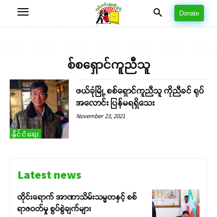
Donate
စ်စရှောင်ကူညီသူ
ဖယ်ခုံမြို့ စစ်ရှောင်ကူညီသူ ကိုညီခင် ရုပ်
အလောင်း ပြန်မရရှိသေး
November 23, 2021
နိုင်ငံရေး
Latest news
ထိုင်းရောက် အာဏာသိမ်းသမ္မတနှင့် စစ်
ရာဇဝတ်မှု စွပ်စွဲချက်များ