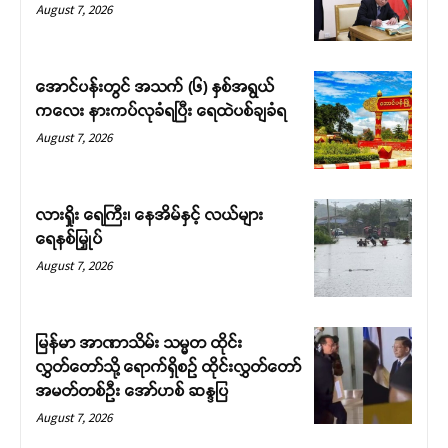
August 7, 2026
အောင်ပန်းတွင် အသက် (၆) နှစ်အရွယ်
ကလေး နားကပ်လုခံရပြီး ရေထဲပစ်ချခံရ
August 7, 2026
လားရှိုး ရေကြီး၊ နေအိမ်နှင့် လယ်များ
ရေနစ်မြှုပ်
August 7, 2026
မြန်မာ အာဏာသိမ်း သမ္မတ ထိုင်း
လွှတ်တော်သို့ ရောက်ရှိစဉ် ထိုင်းလွှတ်တော်
အမတ်တစ်ဦး အော်ဟစ် ဆန္ဒပြ
August 7, 2026