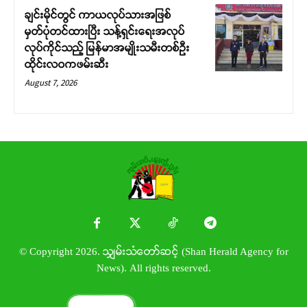
ချင်းမိုင်တွင် ကာယလုပ်သားအဖြစ်
မှတ်ပုံတင်ထားပြီး သန့်ရှင်းရေးအလုပ်
လုပ်ကိုင်သည့် မြန်မာအမျိုးသမီးတစ်ဦး
ထိုင်းလဝကဖမ်းဆီး
August 7, 2026
© Copyright 2026. သျှမ်းသံတော်ဆင့် (Shan Herald Agency for
News). All rights reserved.