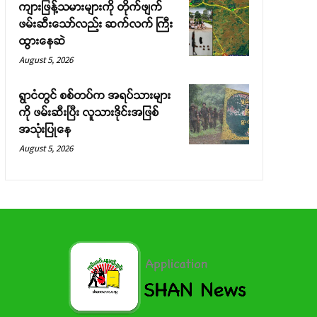
ကျားဖြန့်သမားများကို တိုက်ဖျက်
ဖမ်းဆီးသော်လည်း ဆက်လက် ကြီး
ထွားနေဆဲ
August 5, 2026
ရွာငံတွင် စစ်တပ်က အရပ်သားများ
ကို ဖမ်းဆီးပြီး လူသားဒိုင်းအဖြစ်
အသုံးပြုနေ
August 5, 2026