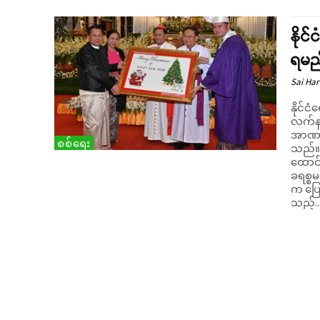
နိုင
ရမည
Sai Har
နိုင်င
လက်နက
အာဏာသ
စစ်ရေး
သည်။ ယမန်နေ့ (ဒီဇင်ဘာလ ၂၂) ရက်နေ့က ရန်ကုန်တိုင်း ဗို
ထောင်
ခရစ္စမ
က ပြောကြားခဲ့
သည့်..