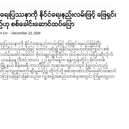
်ငံရေးပြဿနာကို နိုင်ငံရေးနည်းလမ်းဖြင့် ဖြေရှင်း
်ဟု စစ်ခေါင်းဆောင်ထပ်ပြော
n Lin
-
December 23, 2024
ံရေးပြဿနာကို နိုင်ငံရေးနည်းလမ်းဖြင့် ဖြေရှင်းရမည်ဖြစ်ပြီး
်ကိုင်လမ်းစဉ်ဖြင့် တောင်းဆို၍ ရနိုင်မည်မဟုတ်ကြောင်း စစ်
ိမ်းခေါင်းဆောင် ဗိုလ်ချုပ်မှူးကြီးက ထပ်လောင်းပြောဆိုလိုက်
Support SHAN
လ်တစ်
မြို့နယ် စိန်မေရီ ကာသီဒြယ် ဘုရားကျောင်းတွင် ပြုလုပ်သည့်
တ် ကျေးဇူးတော်ချီးမွမ်းပွဲ၌ ထိုကဲ့သို့ စစ်အာဏာသိမ်းခေါင်းဆောင်
Your support keeps our voice strong. Join us today and help create
ခြင်းဖြစ်သည်။ လူ့အဖွဲ့အစည်းတစ်ခုအတွင်း ကြုံတွေ့လာ
.
a future where every story is heard, every voice counts, and justice
can thrive.
Donate Now