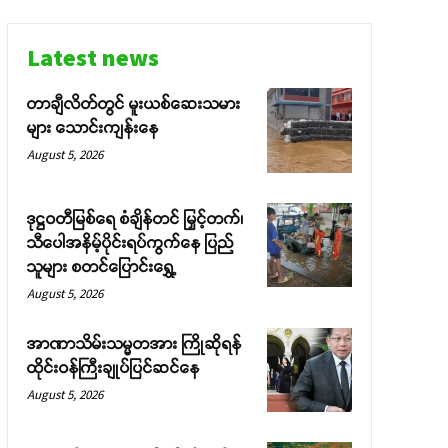
Latest news
တာချီလိတ်တွင် မူးယစ်ဆေးသမား
များ သောင်းကျန်းနေ
August 5, 2026
ဒုဋ္ဌဝတီမြစ်ရေ စံချိန်တင် မြှင့်တက်၊
သီပေါအနိမ့်ပိုင်းရပ်ကွက်နေ ပြည်
သူများ စတင်ပြောင်းရွှေ့
August 5, 2026
အာဏာသိမ်းသမ္မတအား ကြိုဆိုရန်
ထိုင်းဝန်ကြီးချုပ်ပြင်ဆင်နေ
August 5, 2026