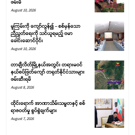
ဖမ်းမိ
August 10, 2026
မူကြမ်းကို ကျော်လွန်၍ – စစ်မှန်သော
ညီညွတ်ရေးကို သင်ယူရမည့် ဗမာ
ခေါင်းဆောင်ပိုင်း
August 10, 2026
တာချီလိတ်မြို့နယ်အတွင်း တရားမဝင်
နယ်စပ်ဖြတ်ကျော် တရုတ်နိုင်ငံသားများ
ဖမ်းဆီးရမိ
August 8, 2026
ထိုင်းရောက် အာဏာသိမ်းသမ္မတနှင့် စစ်
ရာဇဝတ်မှု စွပ်စွဲချက်များ
August 7, 2026