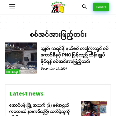
Donate
စစ်အင်အားဖြည့်တင်း
သျှမ်း-ကရင်နီ နယ်စပ် တကြောတွင် စစ်
ကောင်စီနှင့် PNO ပြန်လည် ထိန်းချုပ်
နိုင်ရန် စစ်အင်အားဖြည့်တင်း
December 19, 2024
စစ်ရေး
Latest news
အောင်ပန်းမြို့ အသက် (၆) နှစ်အရွယ်
ကလေးထံ နားကပ်လုပြီး သတ်ခဲ့သူကို