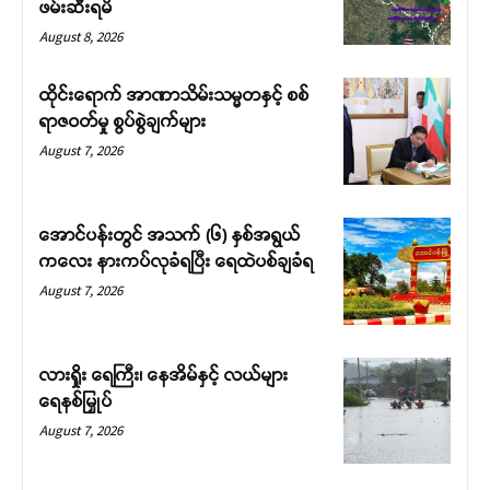
ဖမ်းဆီးရမိ
August 8, 2026
ထိုင်းရောက် အာဏာသိမ်းသမ္မတနှင့် စစ်
ရာဇဝတ်မှု စွပ်စွဲချက်များ
August 7, 2026
အောင်ပန်းတွင် အသက် (၆) နှစ်အရွယ်
ကလေး နားကပ်လုခံရပြီး ရေထဲပစ်ချခံရ
August 7, 2026
လားရှိုး ရေကြီး၊ နေအိမ်နှင့် လယ်များ
ရေနစ်မြှုပ်
August 7, 2026