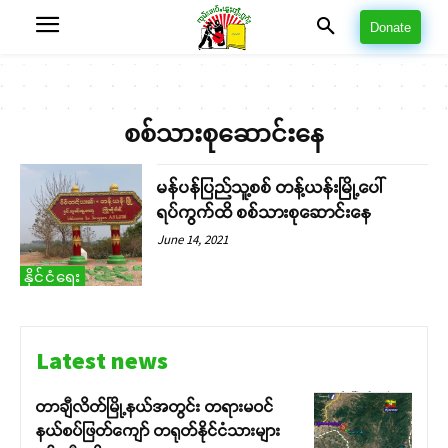
Donate
စစ်သားစုဆောင်းနေ
မန်ပန်ပြည်သူ့စစ် တန့်ယန်းမြို့ပေါ်
ရပ်ကွက်ထိ စစ်သားစုဆောင်းနေ
June 14, 2021
နိုင်ငံရေး
Latest news
တာချီလိတ်မြို့နယ်အတွင်း တရားမဝင်
နယ်စပ်ဖြတ်ကျော် တရုတ်နိုင်ငံသားများ