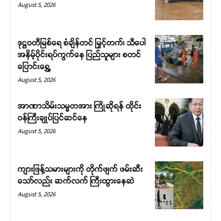
August 5, 2026
ဒုဋ္ဌဝတီမြစ်ရေ စံချိန်တင် မြှင့်တက်၊ သီပေါ
အနိမ့်ပိုင်းရပ်ကွက်နေ ပြည်သူများ စတင်
ပြောင်းရွှေ့
August 5, 2026
Support SHAN
အာဏာသိမ်းသမ္မတအား ကြိုဆိုရန် ထိုင်း
ဝန်ကြီးချုပ်ပြင်ဆင်နေ
Your support keeps our voice
August 5, 2026
strong. Join us today and help
create a future where every story is
heard, every voice counts, and
ကျားဖြန့်သမားများကို တိုက်ဖျက် ဖမ်းဆီး
justice can thrive.
သော်လည်း ဆက်လက် ကြီးထွားနေဆဲ
August 5, 2026
Donate Now