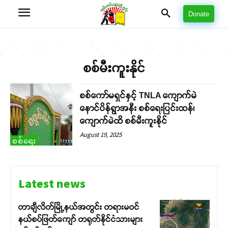
Donate
စစ်မီးကူးနိုင်
စစ်ကော်မရှင်နှင့် TNLA ကျောက်မဲ
နောင်ပိန်ရွာအနီး စစ်ရေးပြင်းထန်၊
ကျောက်မဲထိ စစ်မီးကူးနိုင်
August 19, 2025
စစ်ရေး
Latest news
တာချီလိတ်မြို့နယ်အတွင်း တရားမဝင်
နယ်စပ်ဖြတ်ကျော် တရုတ်နိုင်ငံသားများ