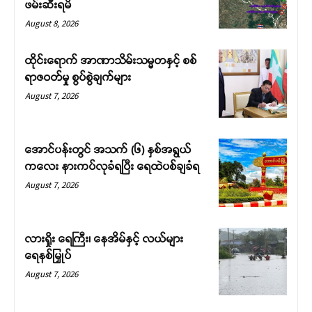
ဖမ်းဆီးရမိ
August 8, 2026
ထိုင်းရောက် အာဏာသိမ်းသမ္မတနှင့် စစ်
ရာဇဝတ်မှု စွပ်စွဲချက်များ
August 7, 2026
အောင်ပန်းတွင် အသက် (၆) နှစ်အရွယ်
ကလေး နားကပ်လုခံရပြီး ရေထဲပစ်ချခံရ
August 7, 2026
လားရှိုး ရေကြီး၊ နေအိမ်နှင့် လယ်များ
ရေနစ်မြှုပ်
August 7, 2026