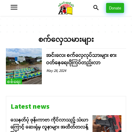
Donate
စက်လှေသမားများ
အင်းလေး စက်လှေလုပ်သားများ စား
ဝတ်နေရေးပိုကြပ်တည်းလာ
May 28, 2024
စစ်ရေး
Latest news
သေနတ်ပုံ ဖုန်းကာဗာ ကိုင်လာသည့် သံဃာ
ကြောင့် ဆေးရုံမှ လူနာများ အထိတ်တလန့်