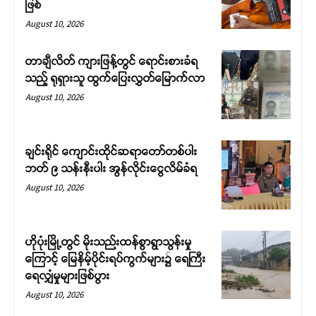
ဖြစ်
August 10, 2026
တာချီလိတ် ကျားဖြန့်တွင် ရောင်းစားခံရ
သည့် ရုရှားသူ ထွက်ပြေးလွှတ်မြောက်လာ
August 10, 2026
ချင်းရိုင် ကျောင်းထိုင်ဆရာတော်တစ်ပါး
ဘတ် ၉ သန်းနီးပါး အွန်လိုင်းငွေလိမ်ခံရ
August 10, 2026
ဟိုပုံးမြို့တွင် မိုးသည်းထန်စွာရွာသွန်းမှု
ကြောင့် မြေနိမ့်ပိုင်းရပ်ကွက်များ၌ ရေကြီး
ရေလျှံမှုများဖြစ်ပွား
August 10, 2026