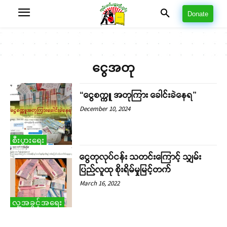
Donate
ငွေအတု
“ငွေစက္ကူ အတုကြား ခေါင်းခဲနေရ”
December 10, 2024
စီးပွားရေး
ငွေတုလုပ်ငန်း သတင်းကြောင့် သျှမ်း
ပြည်လူထု စိုးရိမ်မှုမြင့်တက်
March 16, 2022
လူ့အခွင့်အရေး