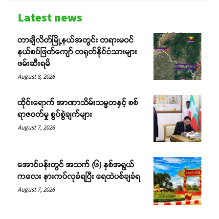
Latest news
တာချီလိတ်မြို့နယ်အတွင်း တရားမဝင်
နယ်စပ်ဖြတ်ကျော် တရုတ်နိုင်ငံသားများ
ဖမ်းဆီးရမိ
August 8, 2026
ထိုင်းရောက် အာဏာသိမ်းသမ္မတနှင့် စစ်
ရာဇဝတ်မှု စွပ်စွဲချက်များ
August 7, 2026
အောင်ပန်းတွင် အသက် (၆) နှစ်အရွယ်
ကလေး နားကပ်လုခံရပြီး ရေထဲပစ်ချခံရ
August 7, 2026