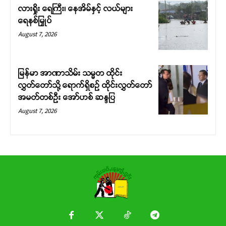
လားရှိုး ရေကြီး၊ နေအိမ်နှင့် လယ်များ
ရေနစ်မြှုပ်
August 7, 2026
မြန်မာ အာဏာသိမ်း သမ္မတ ထိုင်း
လွှတ်တော်သို့ ရောက်ရှိစဉ် ထိုင်းလွှတ်တော်
အမတ်တစ်ဦး အော်ဟစ် ဆန္ဒပြ
August 7, 2026