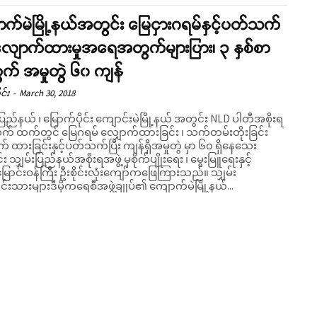
က်မဲမြို့နယ်အတွင်း မြေငှားဂရမ်နှင့်ပတ်သက်
 လျောက်ထားမှုအရေအတွက်များပြား၊ ၃ နှစ်စာ
က် အမှုတွဲ ၆၀ ကျန်
င်း
-
March 30, 2018
ပြည်နယ် ၊ မြောက်ပိုင်း ကျောင်းမဲမြို့နယ် အတွင်း NLD ပါတီအစိုးရ
် ထက်တွင် မြေဂရမ် လျှောက်ထားခြင်း ၊ သက်တမ်းတိုးခြင်း
် ထားခြင်းနှင့်ပတ်သက်ပြီး ကျန်ရှိအမှုတွဲ မှာ ၆၀ ရှိနေသေး
း သျှမ်းပြည်နယ်အစိုးရအဖွဲ့ မှစိုက်ပျိုးရေး ၊ မွေးမြူရေးနှင့်
ာင်းဝန်ကြီး ဦးစိုင်းလုံးကျော်ကဖြေကြားသည်။ သျှမ်း
ရင်းသားများဒီမိုကရေစီအဖွဲ့ချုပ်၏ ကျောက်မဲမြို့နယ်...