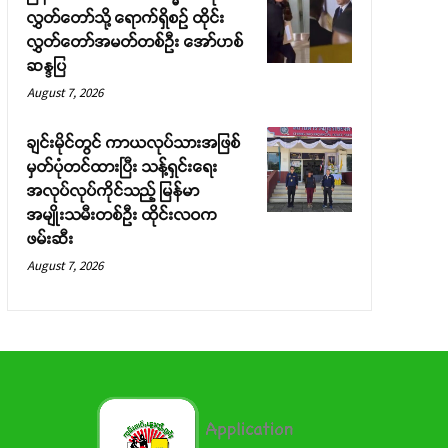
လွှတ်တော်သို့ ရောက်ရှိစဉ် ထိုင်း
လွှတ်တော်အမတ်တစ်ဦး အော်ဟစ်
ဆန္ဒပြ
August 7, 2026
ချင်းမိုင်တွင် ကာယလုပ်သားအဖြစ်
မှတ်ပုံတင်ထားပြီး သန့်ရှင်းရေး
အလုပ်လုပ်ကိုင်သည့် မြန်မာ
အမျိုးသမီးတစ်ဦး ထိုင်းလဝက
ဖမ်းဆီး
August 7, 2026