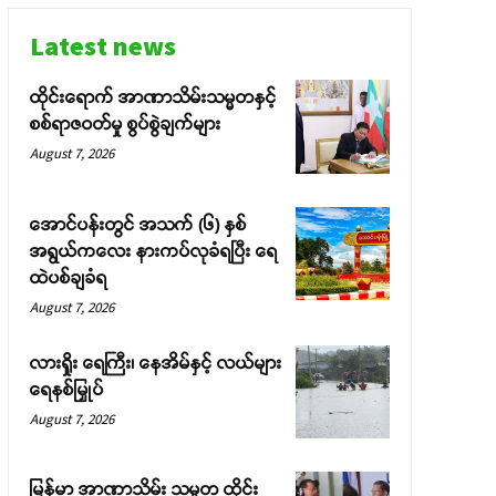
Latest news
ထိုင်းရောက် အာဏာသိမ်းသမ္မတနှင့်
စစ်ရာဇဝတ်မှု စွပ်စွဲချက်များ
August 7, 2026
အောင်ပန်းတွင် အသက် (၆) နှစ်
အရွယ်ကလေး နားကပ်လုခံရပြီး ရေ
ထဲပစ်ချခံရ
August 7, 2026
လားရှိုး ရေကြီး၊ နေအိမ်နှင့် လယ်များ
ရေနစ်မြှုပ်
August 7, 2026
မြန်မာ အာဏာသိမ်း သမ္မတ ထိုင်း