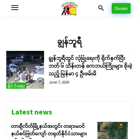
Donate
ချွန်ဘူရီ
ချွန်ဘူရီတွင် လုံခြုံရေးကို ရိုက်နှက်ပြီး
ဘတ် ၆ သိန်းတန် ကေဘယ်ကြိုးများ ခိုးခဲ့
သည့် မြန်မာ ၄ ဦးဖမ်းမိ
June 7, 2026
နိုင်ငံရေး
Latest news
တာချီလိတ်မြို့နယ်အတွင်း တရားမဝင်
နယ်စပ်ဖြတ်ကျော် တရုတ်နိုင်ငံသားများ