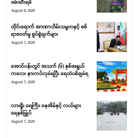
ဖမ်းဆီးရမိ
August 8, 2026
ထိုင်းရောက် အာဏာသိမ်းသမ္မတနှင့် စစ်
ရာဇဝတ်မှု စွပ်စွဲချက်များ
August 7, 2026
အောင်ပန်းတွင် အသက် (၆) နှစ်အရွယ်
ကလေး နားကပ်လုခံရပြီး ရေထဲပစ်ချခံရ
August 7, 2026
လားရှိုး ရေကြီး၊ နေအိမ်နှင့် လယ်များ
ရေနစ်မြှုပ်
August 7, 2026