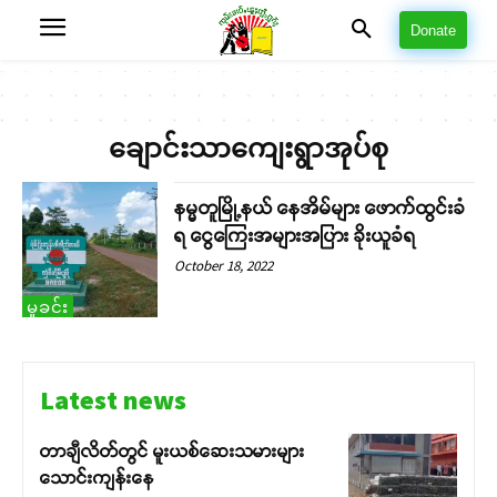
Donate
ချောင်းသာကျေးရွာအုပ်စု
နမ္မတူမြို့နယ် နေအိမ်များ ဖောက်ထွင်းခံ
ရ ငွေကြေးအများအပြား ခိုးယူခံရ
October 18, 2022
မှုခင်း
Latest news
တာချီလိတ်တွင် မူးယစ်ဆေးသမားများ
သောင်းကျန်းနေ