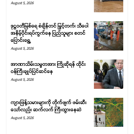
August 5, 2026
ဒုဋ္ဌဝတီမြစ်ရေ စံချိန်တင် မြှင့်တက်၊ သီပေါ
အနိမ့်ပိုင်းရပ်ကွက်နေ ပြည်သူများ စတင်
ပြောင်းရွှေ့
August 5, 2026
Support SHAN
အာဏာသိမ်းသမ္မတအား ကြိုဆိုရန် ထိုင်း
ဝန်ကြီးချုပ်ပြင်ဆင်နေ
Your support keeps our voice
August 5, 2026
strong. Join us today and help
create a future where every story is
heard, every voice counts, and
ကျားဖြန့်သမားများကို တိုက်ဖျက် ဖမ်းဆီး
justice can thrive.
သော်လည်း ဆက်လက် ကြီးထွားနေဆဲ
August 5, 2026
Donate Now