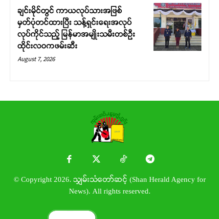
ချင်းမိုင်တွင် ကာယလုပ်သားအဖြစ်
မှတ်ပုံတင်ထားပြီး သန့်ရှင်းရေးအလုပ်
လုပ်ကိုင်သည့် မြန်မာအမျိုးသမီးတစ်ဦး
ထိုင်းလဝကဖမ်းဆီး
August 7, 2026
© Copyright 2026. သျှမ်းသံတော်ဆင့် (Shan Herald Agency for
News). All rights reserved.