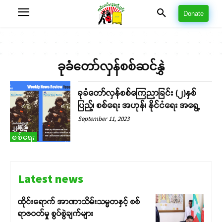
Donate
ခုခံတော်လှန်စစ်ဆင်နွှဲ
ခုခံတော်လှန်စစ်ကြေညာခြင်း (၂)နှစ်
ပြည့်၊ စစ်ရေး အဟုန်၊ နိုင်ငံရေး အရွေ့
September 11, 2023
စစ်ရေး
Latest news
ထိုင်းရောက် အာဏာသိမ်းသမ္မတနှင့် စစ်
ရာဇဝတ်မှု စွပ်စွဲချက်များ