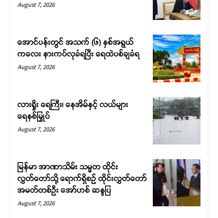
August 7, 2026
အောင်ပန်းတွင် အသက် (၆) နှစ်အရွယ်
ကလေး နားကပ်လုခံရပြီး ရေထဲပစ်ချခံရ
August 7, 2026
လားရှိုး ရေကြီး၊ နေအိမ်နှင့် လယ်များ
ရေနစ်မြှုပ်
August 7, 2026
မြန်မာ အာဏာသိမ်း သမ္မတ ထိုင်း
လွှတ်တော်သို့ ရောက်ရှိစဉ် ထိုင်းလွှတ်တော်
အမတ်တစ်ဦး အော်ဟစ် ဆန္ဒပြ
August 7, 2026