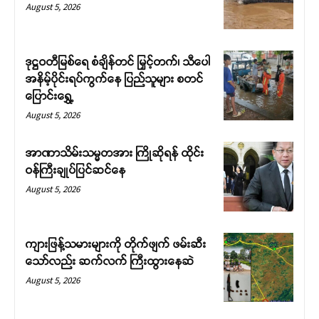
August 5, 2026
ဒုဋ္ဌဝတီမြစ်ရေ စံချိန်တင် မြှင့်တက်၊ သီပေါ
အနိမ့်ပိုင်းရပ်ကွက်နေ ပြည်သူများ စတင်
ပြောင်းရွှေ့
August 5, 2026
Support SHAN
အာဏာသိမ်းသမ္မတအား ကြိုဆိုရန် ထိုင်း
ဝန်ကြီးချုပ်ပြင်ဆင်နေ
Your support keeps our voice
August 5, 2026
strong. Join us today and help
create a future where every story is
heard, every voice counts, and
ကျားဖြန့်သမားများကို တိုက်ဖျက် ဖမ်းဆီး
justice can thrive.
သော်လည်း ဆက်လက် ကြီးထွားနေဆဲ
August 5, 2026
Donate Now