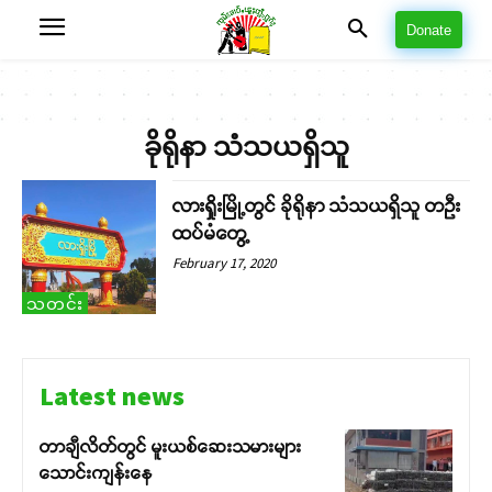
Donate
ခိုရိုနာ သံသယရှိသူ
လားရှိုးမြို့တွင် ခိုရိုနာ သံသယရှိသူ တဦး
ထပ်မံတွေ့
February 17, 2020
သတင်း
Latest news
တာချီလိတ်တွင် မူးယစ်ဆေးသမားများ
သောင်းကျန်းနေ