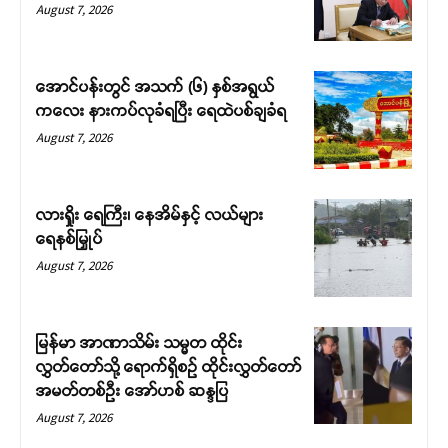
August 7, 2026
အောင်ပန်းတွင် အသက် (၆) နှစ်အရွယ်
ကလေး နားကပ်လုခံရပြီး ရေထဲပစ်ချခံရ
August 7, 2026
လားရှိုး ရေကြီး၊ နေအိမ်နှင့် လယ်များ
ရေနစ်မြှုပ်
August 7, 2026
မြန်မာ အာဏာသိမ်း သမ္မတ ထိုင်း
လွှတ်တော်သို့ ရောက်ရှိစဉ် ထိုင်းလွှတ်တော်
အမတ်တစ်ဦး အော်ဟစ် ဆန္ဒပြ
August 7, 2026