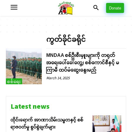
Donate
ကွတ်ခိုင်ခရိုင်
MNDAA စစ်ဦးစီးမှူးများကို တရုတ်
အရေးပေါ်ခေါ်တွေ့၊ စစ်ကောင်စီနှင့် မ
ကြာမီ ထပ်မံဆွေးနွေးမည်
March 14, 2025
စစ်ရေး
Latest news
ထိုင်းရောက် အာဏာသိမ်းသမ္မတနှင့် စစ်
ရာဇဝတ်မှု စွပ်စွဲချက်များ