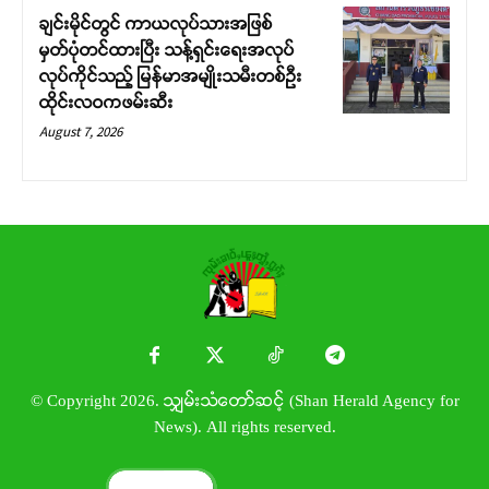
ချင်းမိုင်တွင် ကာယလုပ်သားအဖြစ်
မှတ်ပုံတင်ထားပြီး သန့်ရှင်းရေးအလုပ်
လုပ်ကိုင်သည့် မြန်မာအမျိုးသမီးတစ်ဦး
ထိုင်းလဝကဖမ်းဆီး
August 7, 2026
© Copyright 2026. သျှမ်းသံတော်ဆင့် (Shan Herald Agency for
News). All rights reserved.