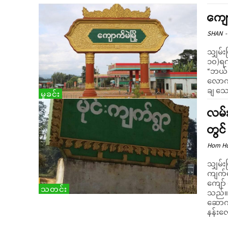
ကျော
SHAN
-
သျှမ်း
၁၀)ရက်
“ဘယ်အ
လောက်
ချ သေ
မှုခင်း
လမ်
တွင်
Hom H
သျှမ်း
ကျက်က
ကျော် 
သတင်း
သည်။ ဩဂုတ်လ ၂၇ ရက်မနက်ပိုင်း ဘုန်းကြီးကျောင်းတွ
ဆောက်
နန်းလေ