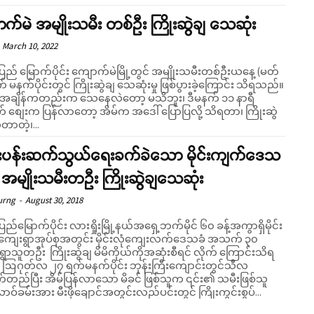
က်မဲ အမျိုးသမီး တစ်ဦး ကြိုးဆွဲချ သေဆုံး
March 10, 2022
ပြည် မြောက်ပိုင်း ကျောက်မဲမြို့တွင် အမျိုးသမီးတစ်ဦးယနေ့ (မတ်
 မနက်ပိုင်းတွင် ကြိုးဆွဲချ သေဆုံးမှု ဖြစ်ပွားခဲ့ကြောင်း သိရသည်။
ချိန်ကတည်းက သေနေလဲတော့ မသိဘူး၊ ဒီမနက် ၁၁ နာရီ
 စျေးက ပြန်လာတော့ အိမ်က အဒေါ် ပြောပြလို့ သိရတာ၊ ကြိုးဆွဲ
တာတဲ့၊...
းပန်းဆက်သွယ်ရေးခက်ခဲသော မိုင်းကျက်ဒေသ
 အမျိုးသမီးတဦး ကြိုးဆွဲချသေဆုံး
urng
-
August 30, 2018
ပြည်မြောက်ပိုင်း လားရှိုးမြို့နယ်အရှေ့ဘက်မိုင် ၆၀ ခန့်အကွာရှိမိုင်း
ျေးရွာအုပ်စုအတွင်း မိုင်းလုံကျေးလက်ဒေသခံ အသက် ၃၀
ရွာသူတဦး ကြိုးဆွဲချ မိမိကိုယ်ကိုအဆုံးစီရင် လိုက် ကြောင်းသိရ
င်သီလ
တည်ပြီး အိမ်ပြန်လာသော မိခင် ဖြစ်သူက ၎င်း၏ သမီးဖြစ်သူ
ာဝ်ခမ်းအား မီးဖိုချောင်အတွင်းလည်ပင်းတွင် ကြိုးကွင်းစွပ်...