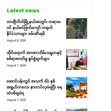
Latest news
တာချီလိတ်မြို့နယ်အတွင်း တရားမ
ဝင် နယ်စပ်ဖြတ်ကျော် တရုတ်
နိုင်ငံသားများ ဖမ်းဆီးရမိ
August 8, 2026
ထိုင်းရောက် အာဏာသိမ်းသမ္မတနှင့်
စစ်ရာဇဝတ်မှု စွပ်စွဲချက်များ
August 7, 2026
အောင်ပန်းတွင် အသက် (၆) နှစ်
အရွယ်ကလေး နားကပ်လုခံရပြီး ရေ
ထဲပစ်ချခံရ
August 7, 2026