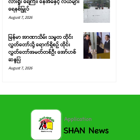
လားရှိုး ရေကြီး၊ နေအိမ်နှင့် လယ်များ
ရေနစ်မြှုပ်
August 7, 2026
မြန်မာ အာဏာသိမ်း သမ္မတ ထိုင်း
လွှတ်တော်သို့ ရောက်ရှိစဉ် ထိုင်း
လွှတ်တော်အမတ်တစ်ဦး အော်ဟစ်
ဆန္ဒပြ
August 7, 2026