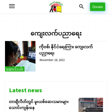
Donate
ကျေးလက်ပညာရေး
ကိုဗစ်၊ နိုင်ငံရေးကြား ကျေးလက်
ပညာရေး
November 18, 2021
ဆောင်းပါး
Latest news
တာချီလိတ်တွင် မူးယစ်ဆေးသမားများ
သောင်းကျန်းနေ