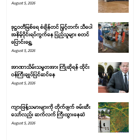
August 5, 2026
ဒုဋ္ဌဝတီမြစ်ရေ စံချိန်တင် မြှင့်တက်၊ သီပေါ
အနိမ့်ပိုင်းရပ်ကွက်နေ ပြည်သူများ စတင်
ပြောင်းရွှေ့
August 5, 2026
Support SHAN
အာဏာသိမ်းသမ္မတအား ကြိုဆိုရန် ထိုင်း
ဝန်ကြီးချုပ်ပြင်ဆင်နေ
Your support keeps our voice
August 5, 2026
strong. Join us today and help
create a future where every story is
heard, every voice counts, and
ကျားဖြန့်သမားများကို တိုက်ဖျက် ဖမ်းဆီး
justice can thrive.
သော်လည်း ဆက်လက် ကြီးထွားနေဆဲ
August 5, 2026
Donate Now