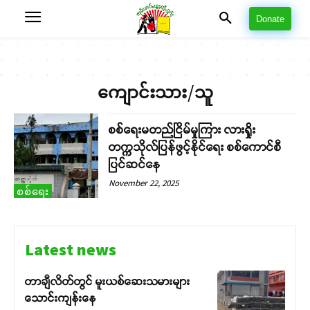
Donate
ကျောင်းသား/သူ
စစ်ရေးမတည်ငြိမ်မှုကြား လားရှိုး
တက္ကသိုလ်ပြန်ဖွင့်နိုင်ရေး စစ်ကောင်စီ
ပြင်ဆင်နေ
November 22, 2025
စစ်ရေး
Latest news
တာချီလိတ်တွင် မူးယစ်ဆေးသမားများ
သောင်းကျန်းနေ