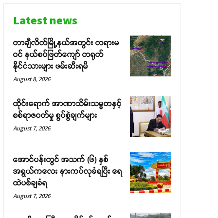
Latest news
တာချီလိတ်မြို့နယ်အတွင်း တရားမ
ဝင် နယ်စပ်ဖြတ်ကျော် တရုတ်
နိုင်ငံသားများ ဖမ်းဆီးရမိ
August 8, 2026
ထိုင်းရောက် အာဏာသိမ်းသမ္မတနှင့်
စစ်ရာဇဝတ်မှု စွပ်စွဲချက်များ
August 7, 2026
အောင်ပန်းတွင် အသက် (၆) နှစ်
အရွယ်ကလေး နားကပ်လုခံရပြီး ရေ
ထဲပစ်ချခံရ
August 7, 2026