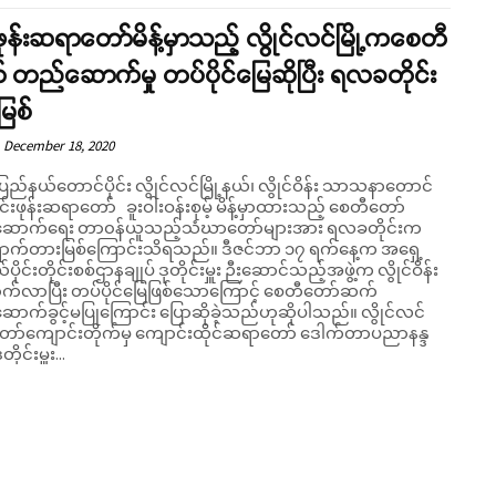
်းဖုန်းဆရာတော်မိန့်မှာသည့် လွိုင်လင်မြို့ကစေတီ
 တည်ဆောက်မှု တပ်ပိုင်မြေဆိုပြီး ရလခတိုင်း
မြစ်
December 18, 2020
ပြည်နယ်တောင်ပိုင်း လွိုင်လင်မြို့နယ်၊ လွိုင်ဝိန်း သာသနာတောင်
ိုင်းဖုန်းဆရာတော် ခူးဝါးဝန်းစုမ့် မိန့်မှာထားသည့် စေတီတော်
ောက်ရေး တာ၀န်ယူသည့်သံဃာတော်များအား ရလခတိုင်းက
ားမြစ်ကြောင်းသိရသည်။ ဒီဇင်ဘာ ၁၇ ရက်နေ့က အရှေ့
ုင်းတိုင်းစစ်ဌာနချုပ် ဒုတိုင်းမှူး ဉီးဆောင်သည့်အဖွဲ့က လွိုင်ဝိန်း
ောက်လာပြီး တပ်ပိုင်မြေဖြစ်သောကြောင့် စေတီတော်ဆက်
က်ခွင့်မပြုကြောင်း ပြောဆိုခဲ့သည်ဟုဆိုပါသည်။ လွိုင်လင်
ော်ကျောင်းတိုက်မှ ကျောင်းထိုင်ဆရာတော် ဒေါက်တာပညာနန္ဒ
ိုင်းမှူး...