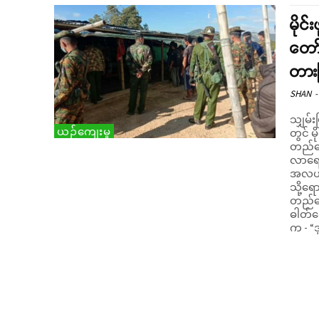
မိုင
တော်
တား
SHAN
-
သျှမ်း
ယဉ်ကျေးမှု
တွင် မ
တည်ဆ
လာရောက်တ
အလယ်ပိ
သို့ရ
တည်ဆော
ဓါတ်တ
က - “ဒုတ