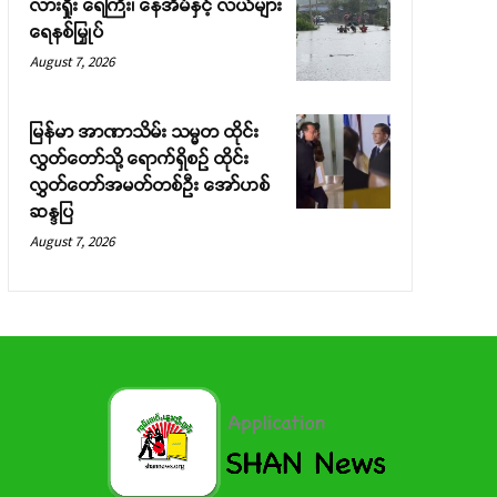
လားရှိုး ရေကြီး၊ နေအိမ်နှင့် လယ်များ
ရေနစ်မြှုပ်
August 7, 2026
မြန်မာ အာဏာသိမ်း သမ္မတ ထိုင်း
လွှတ်တော်သို့ ရောက်ရှိစဉ် ထိုင်း
လွှတ်တော်အမတ်တစ်ဦး အော်ဟစ်
ဆန္ဒပြ
August 7, 2026