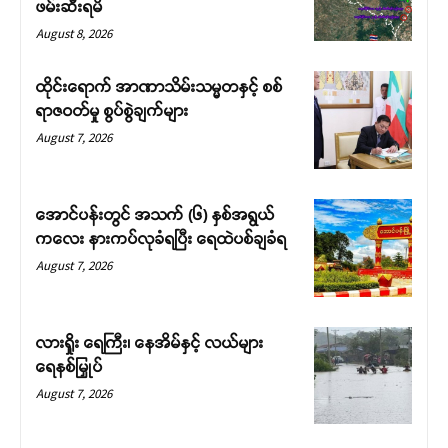
ဖမ်းဆီးရမိ
August 8, 2026
ထိုင်းရောက် အာဏာသိမ်းသမ္မတနှင့် စစ်
ရာဇဝတ်မှု စွပ်စွဲချက်များ
August 7, 2026
အောင်ပန်းတွင် အသက် (၆) နှစ်အရွယ်
ကလေး နားကပ်လုခံရပြီး ရေထဲပစ်ချခံရ
August 7, 2026
လားရှိုး ရေကြီး၊ နေအိမ်နှင့် လယ်များ
ရေနစ်မြှုပ်
August 7, 2026