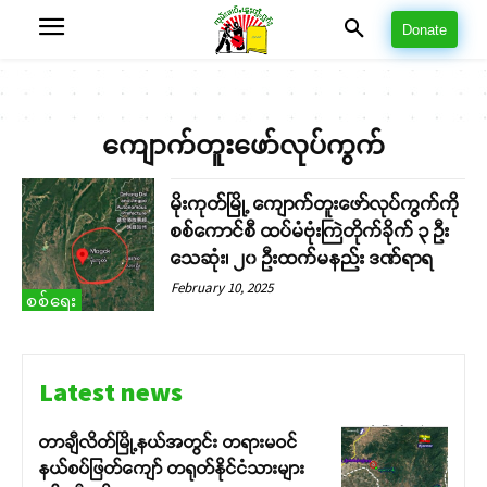
Donate
ကျောက်တူးဖော်လုပ်ကွက်
မိုးကုတ်မြို့ ကျောက်တူးဖော်လုပ်ကွက်ကို
စစ်ကောင်စီ ထပ်မံဗုံးကြဲတိုက်ခိုက် ၃ ဦး
သေဆုံး၊ ၂၀ ဦးထက်မနည်း ဒဏ်ရာရ
February 10, 2025
စစ်ရေး
Latest news
တာချီလိတ်မြို့နယ်အတွင်း တရားမဝင်
နယ်စပ်ဖြတ်ကျော် တရုတ်နိုင်ငံသားများ