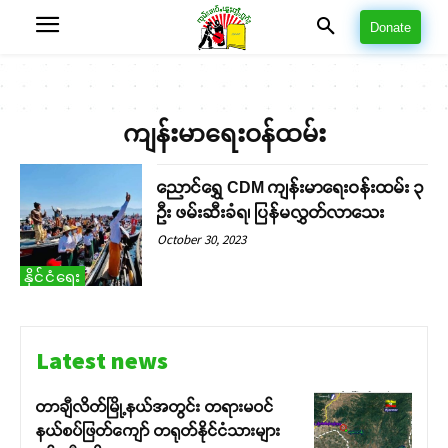
Donate
ကျန်းမာရေးဝန်ထမ်း
ညောင်ရွှေ CDM ကျန်းမာရေးဝန်းထမ်း ၃
ဦး ဖမ်းဆီးခံရ၊ ပြန်မလွှတ်လာသေး
October 30, 2023
နိုင်ငံရေး
Latest news
တာချီလိတ်မြို့နယ်အတွင်း တရားမဝင်
နယ်စပ်ဖြတ်ကျော် တရုတ်နိုင်ငံသားများ