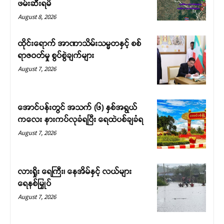
ဖမ်းဆီးရမိ
August 8, 2026
ထိုင်းရောက် အာဏာသိမ်းသမ္မတနှင့် စစ်
ရာဇဝတ်မှု စွပ်စွဲချက်များ
August 7, 2026
အောင်ပန်းတွင် အသက် (၆) နှစ်အရွယ်
ကလေး နားကပ်လုခံရပြီး ရေထဲပစ်ချခံရ
August 7, 2026
လားရှိုး ရေကြီး၊ နေအိမ်နှင့် လယ်များ
ရေနစ်မြှုပ်
August 7, 2026