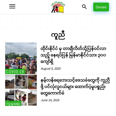
Donate
ကူညီ
ထိုင်းနိုင်ငံ မှ တာချီလိတ်သို့ပြန်ဝင်လာ
သည့် နေရပ်ပြန် မြန်မာနိုင်ငံသား ၃၀၀
ကျော်ရှိ
August 5, 2020
COVID-19
နမ့်လန်ရေဘေးသင့်ဒေသခံတွေကို ကူညီ
ဖို့ ပင်လုံလူငယ်များ ထောက်ပံ့မှုပစ္စည်း
တွေကောက်ခံ
June 14, 2018
လူမှုရေး