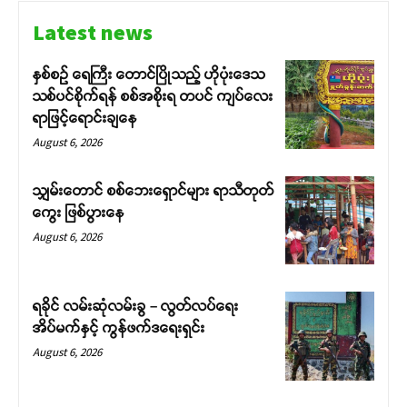
Latest news
နှစ်စဉ် ရေကြီး တောင်ပြိုသည့် ဟိုပုံးဒေသ
သစ်ပင်စိုက်ရန် စစ်အစိုးရ တပင် ကျပ်လေး
ရာဖြင့်ရောင်းချနေ
August 6, 2026
သျှမ်းတောင် စစ်ဘေးရှောင်များ ရာသီတုတ်
ကွေး ဖြစ်ပွားနေ
August 6, 2026
ရခိုင် လမ်းဆုံလမ်းခွ – လွတ်လပ်ရေး
အိပ်မက်နှင့် ကွန်ဖက်ဒရေးရှင်း
August 6, 2026