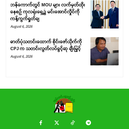
ဘန်ကောက်တွင် MOU များ လက်မှတ်ထိုး
နေစဉ် ကုလရုံးရှေ့၌ မင်းအောင်လှိုင်ကို
ကန့်ကွက်ရှုတ်ချ
August 6, 2026
ဓာတ်ပုံသတင်းထောက် စိုင်းဇော်သိုက်ကို
CPJ က သတင်းလွတ်လပ်ခွင့်ဆု ချီးမြှင့်
August 6, 2026