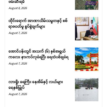
ဖမ်းဆီးရမိ
August 8, 2026
ထိုင်းရောက် အာဏာသိမ်းသမ္မတနှင့် စစ်
ရာဇဝတ်မှု စွပ်စွဲချက်များ
August 7, 2026
အောင်ပန်းတွင် အသက် (၆) နှစ်အရွယ်
ကလေး နားကပ်လုခံရပြီး ရေထဲပစ်ချခံရ
August 7, 2026
လားရှိုး ရေကြီး၊ နေအိမ်နှင့် လယ်များ
ရေနစ်မြှုပ်
August 7, 2026