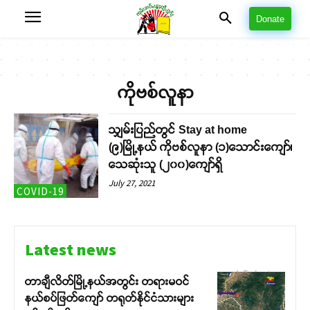
Donate
ကိုဗစ်လူနာ
သျှမ်းပြည်တွင် Stay at home
(၉)မြို့နယ် ကိုဗစ်လူနာ (၁)သောင်းကျော်၊
သေဆုံးသူ (၂၀၀)ကျော်ရှိ
July 27, 2021
COVID-19
Latest news
တာချီလိတ်မြို့နယ်အတွင်း တရားမဝင်
နယ်စပ်ဖြတ်ကျော် တရုတ်နိုင်ငံသားများ