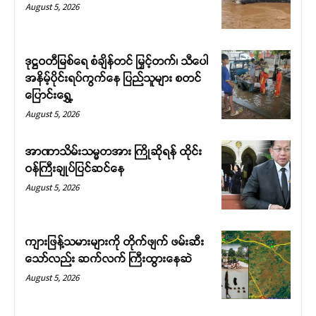
August 5, 2026
ဒုဋ္ဌဝတီမြစ်ရေ စံချိန်တင် မြှင့်တက်၊ သီပေါ
အနိမ့်ပိုင်းရပ်ကွက်နေ ပြည်သူများ စတင်
ပြောင်းရွှေ့
August 5, 2026
Support SHAN
အာဏာသိမ်းသမ္မတအား ကြိုဆိုရန် ထိုင်း
ဝန်ကြီးချုပ်ပြင်ဆင်နေ
Your support keeps our voice
August 5, 2026
strong. Join us today and help
create a future where every story is
heard, every voice counts, and
ကျားဖြန့်သမားများကို တိုက်ဖျက် ဖမ်းဆီး
justice can thrive.
သော်လည်း ဆက်လက် ကြီးထွားနေဆဲ
August 5, 2026
Donate Now