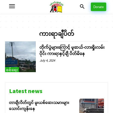
Donate
ကားရာချီပိတ်
တိုက်ပွဲများကြောင့် မူဆယ်-လားရှိုးလမ်း
ပိုင်း ကားရာနှင့်ချီ ပိတ်မိနေ
July 4, 2024
စစ်ရေး
Latest news
တာချီလိတ်တွင် မူးယစ်ဆေးသမားများ
သောင်းကျန်းနေ