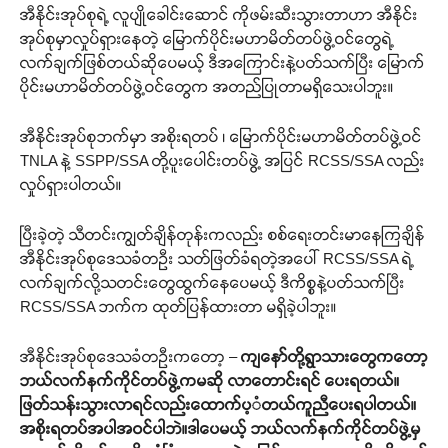
အီနိုင်းအုပ်စုရဲ့ လူပျိုခေါင်းဆောင် ကိုဖမ်းဆီးသွားတာဟာ အီနိုင်း
အုပ်စုမှာလှုပ်ရှားနေတဲ့ မြောက်ပိုင်းမဟာမိတ်တပ်ဖွဲ့ဝင်တွေရဲ့
လက်ချက်ဖြစ်တယ်ဆိုပေမယ့် ဒီအကြောင်းနဲ့ပတ်သက်ပြီး မြောက်
ပိုင်းမဟာမိတ်တပ်ဖွဲ့ဝင်တွေက အတည်ပြုတာမရှိသေးပါဘူး။
အီနိုင်းအုပ်စုဘက်မှာ အစိုးရတပ် ၊ မြောက်ပိုင်းမဟာမိတ်တပ်ဖွဲ့ဝင်
TNLA နဲ့ SSPP/SSA တို့ပူးပေါင်းတပ်ဖွဲ့ အပြင် RCSS/SSA လည်း
လှုပ်ရှားပါတယ်။
ပြီးခဲ့တဲ့ သီတင်းကျွတ်ချိန်တုန်းကလည်း စစ်ရေးတင်းမာနေကြချိန်
အီနိုင်းအုပ်စုဒေသခံတဦး သတ်ဖြတ်ခံရတဲ့အပေါ် RCSS/SSA ရဲ့
လက်ချက်လို့သတင်းတွေထွက်နေပေမယ့် ဒီကိစ္စနဲ့ပတ်သက်ပြီး
RCSS/SSA ဘက်က ထုတ်ပြန်ထားတာ မရှိခဲ့ပါဘူး။
အီနိုင်းအုပ်စုဒေသခံတဦးကတော့ –
ကျနော်တို့ရွာသားတွေကတော့
ဘယ်လက်နက်ကိုင်တပ်ဖွဲ့ကမဆို လာတောင်းရင် ပေးရတယ်။
ဖြတ်သန်းသွားလာရင်လည်းထောက်ပ့ံတယ်ကူညီပေးရပါတယ်။
အစိုးရတပ်အပါအဝင်ပါဘဲ။ဒါပေမယ့် ဘယ်လက်နက်ကိုင်တပ်ဖွဲ့မှ