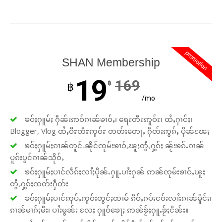
promotion
SHAN Membership
19
169
฿
฿
/mo
ၶဝ်ႈႁူမ်ႈ ႁဵၼ်းဢဝ်ၵၢၼ်ၶၢဝ်ႇ၊ ရေႊတီႊဢူဝ်ႊ၊ ထႆႇႁၢင်ႈ၊
Blogger, Vlog ထႆႇဝီႊတီႊဢူဝ်ႊ တတ်းတေႃႇ ႁဵတ်းဢွၵ်ႇ ပိုၼ်ၽႄႈ
ၶဝ်ႈႁူမ်ႈၵၢၼ်တူင်ႉၼိုင်ၸုမ်းၶၢဝ်ႇၽူႈတွႆႇႁွၵ်ႈ ၼႂ်းၶၵ်ႉၵၢၼ်
ပူၵ်းပွင်ၵၢၼ်သိုဝ်ႇ
ၶဝ်ႈႁူမ်ႈပၢင်လႅၵ်ႈလၢႆႈပိုၼ်ႉႁူႉပၢႆးႁၼ် ဢၼ်ၸုမ်းၶၢဝ်ႇၽူႈ
တွႆႇႁွၵ်ႈၸတ်းႁဵတ်း
ၶဝ်ႈႁူမ်ႈပၢင်ဢုပ်ႇဢူဝ်းတွင်ႈထၢမ် ၵဵဝ်ႇၵပ်းငဝ်းလၢႆးၵၢၼ်မိူင်း၊
ၵၢၼ်မၢၵ်ႈမီး၊ ပၢႆးမွၼ်း လႄႈ ႁူဝ်ၶေႃႈ ဢၼ်ၶႂ်ႈႁူႉၶႂ်ႈငိၼ်း။