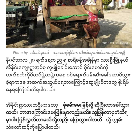
Photo by- သီပေါလူငယ် – ယခုလဆန်းပိုင်းက သီပေါရောက်စစ်ဘေးရှောင်တချို့
နို၀င်ဘာလ ၂၀ ရက်နေ့က ည ရ နာရီခန့်အချိန်မှာ လားရှိုးမြို့နယ်
အီနိုင်းကျေးရွာအုပ်စု လူပျိုခေါင်းဆောင် စိုင်းမောင်ကို
လက်နက်ကိုင်တပ်ဖွဲ့တဖွဲ့ကနေ ၀င်ရောက်ဖမ်းဆီးခေါ်ဆောင်သွား
ခဲ့ရာကနေ အဆက်အသွယ်မရတာကြောင့်ဆွေမျိုးမိဘတွေ စိုးရိမ်
နေရကြောင်းသိရပါတယ်။
အီနိုင်းရွာသားတဦးကတော့ –
စုံစမ်းမေးမြန်းဖို့ ဆိုပြီးလာခေါ်သွား
တယ်။ ဘာအကြောင်းမေးမြန်းမှာလည်းမသိ။ သူပြန်လာမှဘဲသိရ
မှာပါ။ ပြန်လွှတ်လာမယ်လို့လည်း ပြောသွားပါတယ်
– လို့ သျှမ်း
သံတော်ဆင့်ကိုပြောပါတယ်။