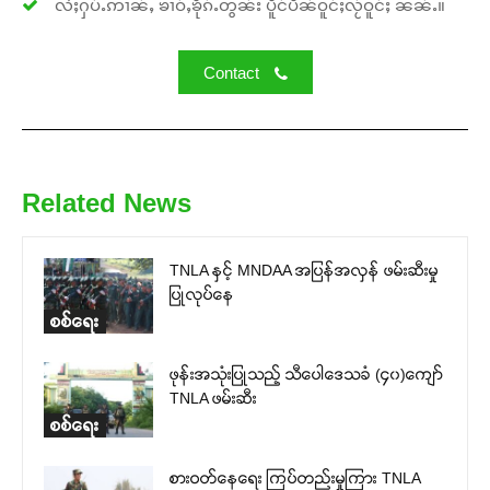
လႆႈႁပ်ႉဢၢၼ်ႇ ၶၢဝ်ႇၶိုၵ်ႉတွၼ်း ပိူင်ပဵၼ်ဝူင်ႈလႂ်ဝူင်ႈ ၼၼ်ႉ။
Contact
Related News
TNLA နှင့် MNDAA အပြန်အလှန် ဖမ်းဆီးမှု
ပြုလုပ်နေ
စစ်ရေး
ဖုန်းအသုံးပြုသည့် သီပေါဒေသခံ (၄၀)ကျော်
TNLA ဖမ်းဆီး
စစ်ရေး
စားဝတ်နေရေး ကြပ်တည်းမှုကြား TNLA