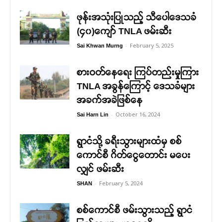
ဖုန်းအသုံးပြုသည့် သီပေါဒေသခံ
(၄၀)ကျော် TNLA ဖမ်းဆီး
-
February 5, 2025
Sai Khwan Murng
စားဝတ်နေရေး ကြပ်တည်းမှုကြား
TNLA အခွန်ကြောင့် ဒေသခံများ
အခက်အခဲဖြစ်နေ
-
October 16, 2024
Sai Harn Lin
ရွာငံသို့ ခရီးသွားများထံမှ စစ်
ကောင်စီ ဂိတ်ငွေတောင်း မပေး
လျှင် ဖမ်းဆီး
-
February 5, 2024
SHAN
စစ်ကောင်စီ ဖမ်းသွားသည့် ရွာငံ