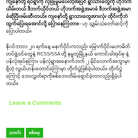
ကျနော်တို့ ရပ်ရွာကို လုံခြုံမှုမပေးတဲ့အပြင် ရွာသားတွေကို ဟိုဘက်
ယိမ်းတယ် ဒီဘက်ယိုင်တယ် ဟိုဘက်အဖွဲ့အမာခံ ဒီဘက်အဖွဲ့အမာ
ခံဆိုပြီးဖမ်းဆီးတယ်။ ကျနော်တို့ ရွာသားတွေအားလုံး ထိုင်းကိုဘဲ
ထွက်ပြေးရအောင်လို့ ပြောနေကြတာ။
– ဟု သျှမ်းသံတော်ဆင့်ကို
ပြောပါတယ်။
နို၀င်ဘာလ ၂၀ ရက်နေ့ မနက်ပိုင်းကလည်း မြောက်ပိုင်းမဟာမိတ်
တပ်ဖွဲ့ဝင်တွေနဲ့ RCSS/SSA တို့ နမ္မတူမြို့နယ် ကောင်းခါအုပ်စု နဲ့
ပန်လုံအုပ်စုကြား ပန်လုံရွာအနောက်ဘက် ၂ မိုင်လောက်အကွာမှာ
ရှိတဲ့ လွယ်ဟန်းတောင်ကြောမှာ တိုက်ပွဲဖြစ်ခဲ့ပါတယ်။ တိုက်ပွဲ
ကြောင့် ဘေးလွှတ်ရာကိုစစ်ဘေးတိမ်းရှောင်ခဲ့တာလည်းရှိခဲ့ပါ
တယ်။
Leave a Comments
သတင်း
စစ်ရေး