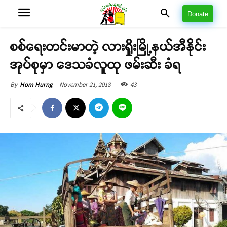
Donate
စစ်ရေးတင်းမာတဲ့ လားရှိုးမြို့နယ်အီနိုင်း
အုပ်စုမှာ ဒေသခံလူထု ဖမ်းဆီး ခံရ
November 21, 2018
43
By
Hom Hurng