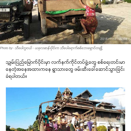
Photo by- သီပေါလူငယ် - ယခုလဆန်းပိုင်းက သီပေါရောက်စစ်ဘေးရှောင်တချို့
သျှမ်းပြည်မြောက်ပိုင်းမှာ လက်နက်ကိုင်တပ်ဖွဲ့တွေ စစ်ရေးတင်းမာ
နေတဲ့အနေအထားကနေ ရွာသားတွေ ဖမ်းဆီးခေါ်ဆောင်သွားခြင်း
ခံရပါတယ်။