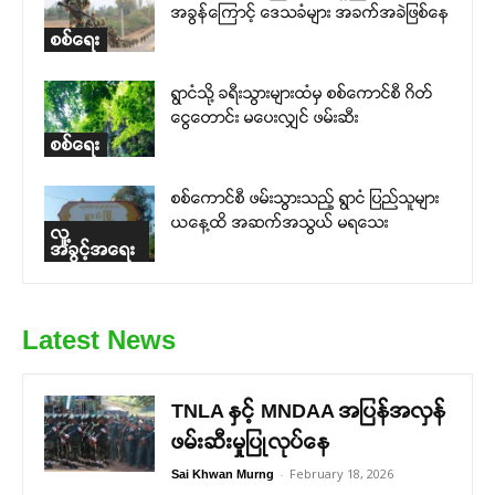
အခွန်ကြောင့် ဒေသခံများ အခက်အခဲဖြစ်နေ
စစ်ရေး
ရွာငံသို့ ခရီးသွားများထံမှ စစ်ကောင်စီ ဂိတ်
ငွေတောင်း မပေးလျှင် ဖမ်းဆီး
စစ်ရေး
စစ်ကောင်စီ ဖမ်းသွားသည့် ရွာငံ ပြည်သူများ
ယနေ့ထိ အဆက်အသွယ် မရသေး
လူ့
အခွင့်အရေး
Latest News
TNLA နှင့် MNDAA အပြန်အလှန်
ဖမ်းဆီးမှုပြုလုပ်နေ
-
February 18, 2026
Sai Khwan Murng