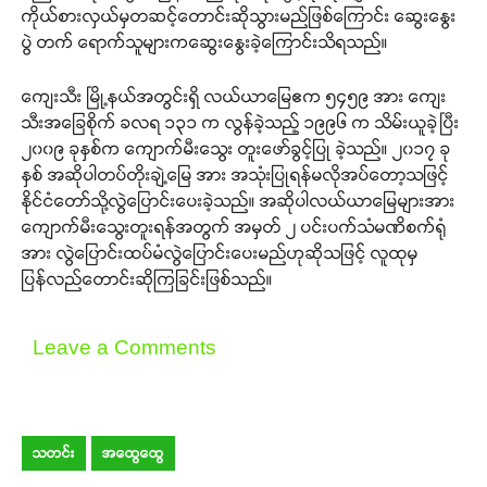
ကိုယ်စားလှယ်မှတဆင့်တောင်းဆိုသွားမည်ဖြစ်ကြောင်း ဆွေးနွေး
ပွဲ တက် ရောက်သူများကဆွေးနွေးခဲ့ကြောင်းသိရသည်။
ကျေးသီး မြို့နယ်အတွင်းရှိ လယ်ယာမြေဧက ၅၄၅၉ အား ကျေး
သီးအခြေစိုက် ခလရ ၁၃၁ က လွန်ခဲ့သည့် ၁၉၉၆ က သိမ်းယူခဲ့ပြီး
၂၀၀၉ ခုနှစ်က ကျောက်မီးသွေး တူးဖော်ခွင့်ပြု ခဲ့သည်။ ၂၀၁၇ ခု
နှစ် အဆိုပါတပ်တိုးချဲ့မြေ အား အသုံးပြုရန်မလိုအပ်တော့သဖြင့်
နိုင်ငံတော်သို့လွဲပြောင်းပေးခဲ့သည်။ အဆိုပါလယ်ယာမြေများအား
ကျောက်မီးသွေးတူးရန်အတွက် အမှတ် ၂ ပင်းပက်သံမဏိစက်ရုံ
အား လွဲပြောင်းထပ်မံလွဲပြောင်းပေးမည်ဟုဆိုသဖြင့် လူထုမှ
ပြန်လည်တောင်းဆိုကြခြင်းဖြစ်သည်။
Leave a Comments
သတင်း
အထွေထွေ