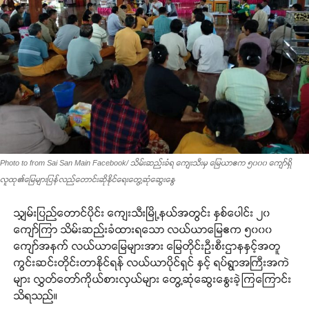
Photo to from Sai San Main Facebook/ သိမ်းဆည်းခံရ ကျေးသီးမှ မြေယာဧက ၅၀၀၀ ကျော်ရှိ
လူထု၏မြေများပြန်လည်တောင်းဆိုနိုင်ရေးတွေ့ဆုံဆွေးနွေ
သျှမ်းပြည်တောင်ပိုင်း ကျေးသီးမြို့နယ်အတွင်း နှစ်ပေါင်း ၂၀
ကျော်ကြာ သိမ်းဆည်းခံထားရသော လယ်ယာမြေဧက ၅၀၀၀
ကျော်အနက် လယ်ယာမြေများအား မြေတိုင်းဦးစီးဌာနနှင့်အတူ
ကွင်းဆင်းတိုင်းတာနိုင်ရန် လယ်ယာပိုင်ရှင် နှင့် ရပ်ရွာအကြီးအကဲ
များ လွှတ်တော်ကိုယ်စားလှယ်များ တွေ့ဆုံဆွေးနွေးခဲ့ကြကြောင်း
သိရသည်။