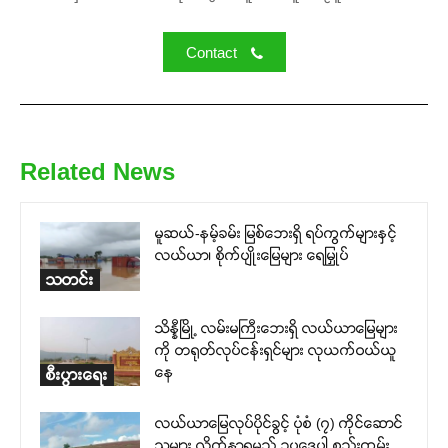
Contact
Related News
မူဆယ်-နမ့်ခမ်း မြစ်ဘေးရှိ ရပ်ကွက်များနှင့်
လယ်ယာ၊ စိုက်ပျိုးမြေများ ရေမြှုပ်
သတင်း
သိန္နီမြို့ လမ်းမကြီးဘေးရှိ လယ်ယာမြေများ
ကို တရုတ်လုပ်ငန်းရှင်များ လုယက်ဝယ်ယူ
နေ
စီးပွားရေး
လယ်ယာမြေလုပ်ပိုင်ခွင့် ပုံစံ (၇) ကိုင်ဆောင်
သူများ လိုက်နာရမည့် ဥပဒေပါ စည်းကမ်း