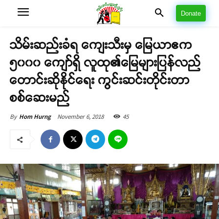
Donate
သိမ်းဆည်းခံရ ကျေးသီးမှ မြေယာဧက
၅၀၀၀ ကျော်ရှိ လူထု၏မြေများပြန်လည်
တောင်းဆိုနိုင်ရေး ကွင်းဆင်းတိုင်းတာ
စစ်ဆေးမည်
November 6, 2018
45
By
Hom Hurng