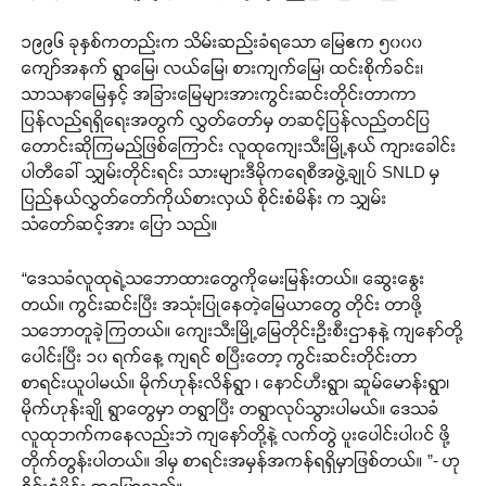
၁၉၉၆ ခုနှစ်ကတည်းက သိမ်းဆည်းခံရသော မြေဧက ၅၀၀၀
ကျော်အနက် ရွာမြေ၊ လယ်မြေ၊ စားကျက်မြေ၊ ထင်းစိုက်ခင်း၊
သာသနာမြေနှင့် အခြားမြေများအားကွင်းဆင်းတိုင်းတာကာ
ပြန်လည်ရရှိရေးအတွက် လွှတ်တော်မှ တဆင့်ပြန်လည်တင်ပြ
တောင်းဆိုကြမည်ဖြစ်ကြောင်း လူထုကျေးသီးမြို့နယ် ကျားခေါင်း
ပါတီခေါ် သျှမ်းတိုင်းရင်း သားများဒီမိုကရေစီအဖွဲ့ချုပ် SNLD မှ
ပြည်နယ်လွှတ်တော်ကိုယ်စားလှယ် စိုင်းစံမိန်း က သျှမ်း
သံတော်ဆင့်အား ပြော သည်။
“ဒေသခံလူထုရဲ့သဘောထားတွေကိုမေးမြန်းတယ်။ ဆွေးနွေး
တယ်။ ကွင်းဆင်းပြီး အသုံးပြုနေတဲ့မြေယာတွေ တိုင်း တာဖို့
သဘောတူခဲ့ကြတယ်။ ကျေးသီးမြို့မြေတိုင်းဦးစီးဌာနနဲ့ ကျနော်တို့
ပေါင်းပြီး ၁၀ ရက်နေ့ ကျရင် စပြီးတော့ ကွင်းဆင်းတိုင်းတာ
စာရင်းယူပါမယ်။ မိုက်ဟုန်းလိန်ရွာ ၊ နောင်ဟီးရွာ၊ ဆူမ်မောန်းရွာ၊
မိုက်ဟုန်းချို ရွာတွေမှာ တရွာပြီး တရွာလုပ်သွားပါမယ်။ ဒေသခံ
လူထုဘက်ကနေလည်းဘဲ ကျနော်တို့နဲ့ လက်တွဲ ပူးပေါင်းပါ၀င် ဖို့
တိုက်တွန်းပါတယ်။ ဒါမှ စာရင်းအမှန်အကန်ရရှိမှာဖြစ်တယ်။ ”- ဟု