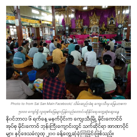
Photo to from Sai San Main Facebook/ သိမ်းဆည်းခံရ ကျေးသီးမှ မြေယာဧက
၅၀၀၀ ကျော်ရှိ လူထု၏မြေများပြန်လည်တောင်းဆိုနိုင်ရေးတွေ့ဆုံဆွေးနွေ
နို၀င်ဘာလ ၆ ရက်နေ့ မနက်ပိုင်းက ကျေးသီးမြို့ မိုင်းကောင်ဝ်
အုပ်စု မိုင်းကောဝ် ဘုန်းကြီးကျောင်းတွင် သက်ဆိုင်ရာ အာဏာပိုင်
များ နှင့်ဒေသခံလူထု ၂၀၀ ခန့်တွေ့ဆုံခဲ့ကြခြင်းဖြစ်သည်။