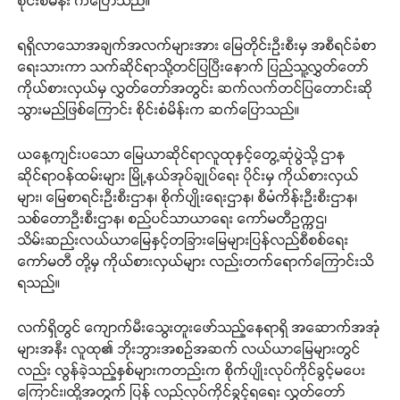
စိုင်းစံမိန်း ကပြောသည်။
ရရှိလာသောအချက်အလက်များအား မြေတိုင်းဦးစီးမှ အစီရင်ခံစာ
ရေးသားကာ သက်ဆိုင်ရာသို့တင်ပြပြီးနောက် ပြည်သူ့လွှတ်တော်
ကိုယ်စားလှယ်မှ လွှတ်တော်အတွင်း ဆက်လက်တင်ပြတောင်းဆို
သွားမည်ဖြစ်ကြောင်း စိုင်းစံမိန်းက ဆက်ပြောသည်။
ယနေ့ကျင်းပသော မြေယာဆိုင်ရာလူထုနှင့်တွေ့ဆုံပွဲသို့ ဌာန
ဆိုင်ရာဝန်ထမ်းများ မြို့နယ်အုပ်ချုပ်ရေး ပိုင်းမှ ကိုယ်စားလှယ်
များ၊ မြေစာရင်းဦးစီးဌာန၊ စိုက်ပျိုးရေးဌာန၊ စီမံကိန်းဦးစီးဌာန၊
သစ်တောဦးစီးဌာန၊ စည်ပင်သာယာရေး ကော်မတီဥက္ကဌ၊
သိမ်းဆည်းလယ်ယာမြေနှင့်တခြားမြေများပြန်လည်စီစစ်ရေး
ကော်မတီ တို့မှ ကိုယ်စားလှယ်များ လည်းတက်ရောက်ကြောင်းသိ
ရသည်။
လက်ရှိတွင် ကျောက်မီးသွေးတူးဖော်သည့်နေရာရှိ အဆောက်အအုံ
များအနီး လူထု၏ ဘိုးဘွားအစဉ်အဆက် လယ်ယာမြေများတွင်
လည်း လွန်ခဲ့သည့်နှစ်များကတည်းက စိုက်ပျိုးလုပ်ကိုင်ခွင့်မပေး
ကြောင်း၊ထို့အတွက် ပြန် လည်လုပ်ကိုင်ခွင့်ရရေး လွှတ်တော်