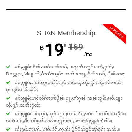
promotion
SHAN Membership
19
169
฿
฿
/mo
ၶဝ်ႈႁူမ်ႈ ႁဵၼ်းဢဝ်ၵၢၼ်ၶၢဝ်ႇ၊ ရေႊတီႊဢူဝ်ႊ၊ ထႆႇႁၢင်ႈ၊
Blogger, Vlog ထႆႇဝီႊတီႊဢူဝ်ႊ တတ်းတေႃႇ ႁဵတ်းဢွၵ်ႇ ပိုၼ်ၽႄႈ
ၶဝ်ႈႁူမ်ႈၵၢၼ်တူင်ႉၼိုင်ၸုမ်းၶၢဝ်ႇၽူႈတွႆႇႁွၵ်ႈ ၼႂ်းၶၵ်ႉၵၢၼ်
ပူၵ်းပွင်ၵၢၼ်သိုဝ်ႇ
ၶဝ်ႈႁူမ်ႈပၢင်လႅၵ်ႈလၢႆႈပိုၼ်ႉႁူႉပၢႆးႁၼ် ဢၼ်ၸုမ်းၶၢဝ်ႇၽူႈ
တွႆႇႁွၵ်ႈၸတ်းႁဵတ်း
ၶဝ်ႈႁူမ်ႈပၢင်ဢုပ်ႇဢူဝ်းတွင်ႈထၢမ် ၵဵဝ်ႇၵပ်းငဝ်းလၢႆးၵၢၼ်မိူင်း၊
ၵၢၼ်မၢၵ်ႈမီး၊ ပၢႆးမွၼ်း လႄႈ ႁူဝ်ၶေႃႈ ဢၼ်ၶႂ်ႈႁူႉၶႂ်ႈငိၼ်း။
လႆႈႁပ်ႉဢၢၼ်ႇ ၶၢဝ်ႇၶိုၵ်ႉတွၼ်း ပိူင်ပဵၼ်ဝူင်ႈလႂ်ဝူင်ႈ ၼၼ်ႉ။