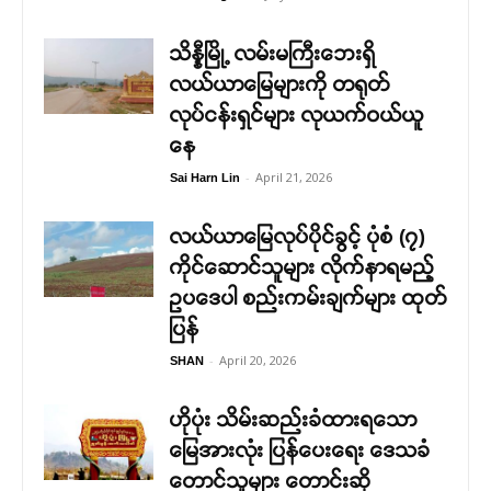
သိန္နီမြို့ လမ်းမကြီးဘေးရှိ
လယ်ယာမြေများကို တရုတ်
လုပ်ငန်းရှင်များ လုယက်ဝယ်ယူ
နေ
-
April 21, 2026
Sai Harn Lin
လယ်ယာမြေလုပ်ပိုင်ခွင့် ပုံစံ (၇)
ကိုင်ဆောင်သူများ လိုက်နာရမည့်
ဥပဒေပါ စည်းကမ်းချက်များ ထုတ်
ပြန်
-
April 20, 2026
SHAN
ဟိုပုံး သိမ်းဆည်းခံထားရသော
မြေအားလုံး ပြန်ပေးရေး ဒေသခံ
တောင်သူများ တောင်းဆို