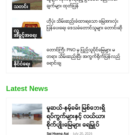
ချက်များ ထုတ်ပြန်
သတင်း
ဟိုပုံး သိမ်းဆည်းခံထားရသော မြေအားလုံး
ပြန်ပေးရေး ဒေသခံတောင်သူများ တောင်းဆို
လူ့
အခွင့်အရေး
တောင်ကြီး PNO မှ ပြည်သူပိုင်မြေများ မ
တရား သိမ်းဆည်းပြီး အကွက်ရိုက်ပြန်လည်
ရောင်းချ
နိုင်ငံရေး
Latest News
မူဆယ်-နမ့်ခမ်း မြစ်ဘေးရှိ
ရပ်ကွက်များနှင့် လယ်ယာ၊
စိုက်ပျိုးမြေများ ရေမြှုပ်
-
July 20, 2026
Sai Hseng Aai