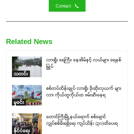
Contact
Related News
လားရှိုး ရေကြီး၊ နေအိမ်နှင့် လယ်များ ရေနစ်
မြှုပ်
သတင်း
စစ်တပ်ထိန်းချုပ် လားရှိုး ခိုးဆိုးလုယက် များ
လာ၊ ကိုယ်ထူကိုယ်ထ ဖမ်းဆီးနေရ
မှုခင်း
တောင်ကြီးမြို့နယ်ရောက် စစ်ရှောင်
လျှပ်စစ်မီးရရှိရေး ကျပ်သိန်း (၃၀)ထိပေးရ
နိုင်ငံရေး