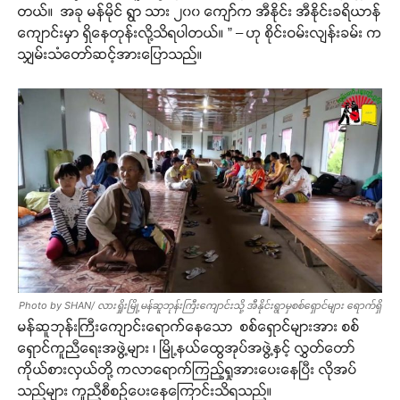
တယ်။ အခု မန်မိုင် ရွာ သား ၂၀၀ ကျော်က အီနိုင်း အီနိုင်းခရိယာန်
ကျောင်းမှာ ရှိနေတုန်းလို့သိရပါတယ်။ ” – ဟု စိုင်းဝမ်းလျန်းခမ်း က
သျှမ်းသံတော်ဆင့်အားပြောသည်။
Photo by SHAN/ လားရှိုးမြို့မန်ဆူဘုန်းကြီးကျောင်းသို့ အီနိုင်းရွာမှစစ်ရှောင်များ ရောက်ရှိ
မန်ဆူဘုန်းကြီးကျောင်းရောက်နေသော စစ်ရှောင်များအား စစ်
ရှောင်ကူညီရေးအဖွဲ့များ ၊ မြို့နယ်ထွေအုပ်အဖွဲ့နှင့် လွှတ်တော်
ကိုယ်စားလှယ်တို့ ကလာရောက်ကြည့်ရှုအားပေးနေပြီး လိုအပ်
သည်များ ကူညီစီစဉ်ပေးနေကြောင်းသိရသည်။