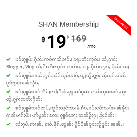
promotion
SHAN Membership
19
169
฿
฿
/mo
ၶဝ်ႈႁူမ်ႈ ႁဵၼ်းဢဝ်ၵၢၼ်ၶၢဝ်ႇ၊ ရေႊတီႊဢူဝ်ႊ၊ ထႆႇႁၢင်ႈ၊
Blogger, Vlog ထႆႇဝီႊတီႊဢူဝ်ႊ တတ်းတေႃႇ ႁဵတ်းဢွၵ်ႇ ပိုၼ်ၽႄႈ
ၶဝ်ႈႁူမ်ႈၵၢၼ်တူင်ႉၼိုင်ၸုမ်းၶၢဝ်ႇၽူႈတွႆႇႁွၵ်ႈ ၼႂ်းၶၵ်ႉၵၢၼ်
ပူၵ်းပွင်ၵၢၼ်သိုဝ်ႇ
ၶဝ်ႈႁူမ်ႈပၢင်လႅၵ်ႈလၢႆႈပိုၼ်ႉႁူႉပၢႆးႁၼ် ဢၼ်ၸုမ်းၶၢဝ်ႇၽူႈ
တွႆႇႁွၵ်ႈၸတ်းႁဵတ်း
ၶဝ်ႈႁူမ်ႈပၢင်ဢုပ်ႇဢူဝ်းတွင်ႈထၢမ် ၵဵဝ်ႇၵပ်းငဝ်းလၢႆးၵၢၼ်မိူင်း၊
ၵၢၼ်မၢၵ်ႈမီး၊ ပၢႆးမွၼ်း လႄႈ ႁူဝ်ၶေႃႈ ဢၼ်ၶႂ်ႈႁူႉၶႂ်ႈငိၼ်း။
လႆႈႁပ်ႉဢၢၼ်ႇ ၶၢဝ်ႇၶိုၵ်ႉတွၼ်း ပိူင်ပဵၼ်ဝူင်ႈလႂ်ဝူင်ႈ ၼၼ်ႉ။