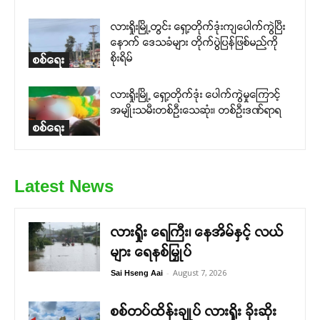
လားရှိုးမြို့တွင်း ရှော့တိုက်ဒုံးကျပေါက်ကွဲပြီး
နောက် ဒေသခံများ တိုက်ပွဲပြန်ဖြစ်မည်ကို
စိုးရိမ်
စစ်ရေး
လားရှိုးမြို့ ရှော့တိုက်ဒုံး ပေါက်ကွဲမှုကြောင့်
အမျိုးသမီးတစ်ဦးသေဆုံး၊ တစ်ဦးဒဏ်ရာရ
စစ်ရေး
Latest News
လားရှိုး ရေကြီး၊ နေအိမ်နှင့် လယ်
များ ရေနစ်မြှုပ်
-
August 7, 2026
Sai Hseng Aai
စစ်တပ်ထိန်းချုပ် လားရှိုး ခိုးဆိုး