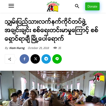
Donate
သျှမ်းပြည်သားလက်နက်ကိုင်တပ်ဖွဲ့
အချင်းချင်း စစ်ရေးတင်းမာမှုကြောင့် စစ်
ရှောင်ရာချီ မြို့ပေါ်ရောက်
October 29, 2018
35
By
Hom Hurng