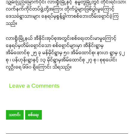
သျှမ်းပြည်မြောက်ပိုင်း လားရှိုးမြို့နှင့် နမ္မတူမြို့တွင် တိုင်းရင်းသား
လက်နက်ကိုင်တပ်ဖွဲ့တို့အကြား တိုက်ပွဲများဖြစ်ပွါးမှုကြောင့်
ဒေသခံရွာသားများ နေရပ်မှစွန့်ခွါကာစစ်ဘေးတိမ်းရှောင်ခဲ့ကြ
သည်။
လားရှိုးမြို့နယ် အီနိုင်းအုပ်စုအတွင်းစစ်ရေးတင်းမာမှုကြောင့်
နေရပ်မှတိမ်းရှောင်သော စစ်ရှောင်များမှာ အီနိုင်းရွာမှ
အိမ်ထောင်စု ၂၅ ခု မန်မိုင်ရွာမှ ၅၀ အိမ်ထောင်စု၊ နားဟ ရွာမှ ၄၂
စု ၊ ပန်ဟုန်းရွာနှင့် ၁၃ မိုင်ရွာမှအိမ်ထောင်စု ၂၇ စု ၊ စုစုပေါင်း
လူဦးရေ ၆၆၀ ရှိကြောင်း သိရသည်။
Leave a Comments
သတင်း
စစ်ရေး