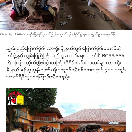
Photo by SHAN/ လားရှိုးမြို့မန်ဆူဘုန်းကြီးကျောင်းသို့ အီနိုင်းရွာမှစစ်ရှောင်များ ရောက်ရှိ
သျှမ်းပြည်မြောက်ပိုင်း လားရှိုးမြို့နယ်တွင် မြောက်ပိုင်းမဟာမိတ်
တပ်ဖွဲ့နှင့် သျှမ်းပြည်ပြန်လည်ထူထောင်ရေးကောင်စီ RCSS/SSA
တို့အကြား တိုက်ပွဲဖြစ်ပွါးသဖြင့် အီနိုင်းအုပ်စုဒေသခံများ လားရှိုး
မြို့နယ် မန်ဆူဘုန်းတော်ကြီးကျောင်းသို့စစ်ဘေးရှောင် ၄၀၀ ကျော်
ရောက်ရှိခိုလှုံနေကြောင်းသိရသည်။