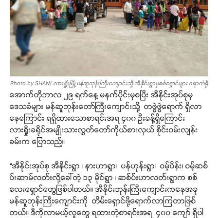
Photo by SHAN/ လားရှိုးမြို့မန်ဆူဘုန်းကြီးကျောင်းသို့ အီနိုင်းရွာမှစစ်ရှောင်များ ရောက်ရှိ
အောက်တိုဘာလ ၂၉ ရက်နေ့ မနက်ပိုင်းမှစပြီး အီနိုင်းအုပ်စုမှ
ဒေသခံများ မန်ဆူဘုန်းတော်ကြီးကျောင်းသို့ တဖွဲဖွဲရောက် ရှိလာ
နေကြောင်း ရရှိထားသောစာရင်းအရ ၄၀၀ ဦးခန့်ရှိကြောင်း
လားရှိုးခရိုင်အမျိုးသားလွှတ်တော်ကိုယ်စားလှယ် စိုင်းဝမ်းလျန်း
ခမ်းက ပြောသည်။
“အီနိုင်းအုပ်စု အီနိုင်းရွာ ၊ နားဟာရွာ၊ ပန်ဟုန်းရွာ၊ ဝမ့်ပိန်း၊ ဝမ့်ဆစ်
ပ်းဆာမ်လတ်းလို့ခေါ်တဲ့ ၁၃ မိုင်ရွာ ၊ ဆစ်ပ်းဟာလတ်းရွာက စစ်
လေးရှောင်တွေဖြစ်ပါတယ်။ အီနိုင်းဘုန်းကြီးကျောင်းကနေအခု
မန်ဆူဘုန်းကြီးကျောင်းကို တိမ်းရှောင်ဖို့ရောက်လာကြတာဖြစ်
တယ်။ ဒီကိုလာမယ့်လူတွေ ရထားတဲ့စာရင်းအရ ၄၀၀ ကျော် ရှိပါ