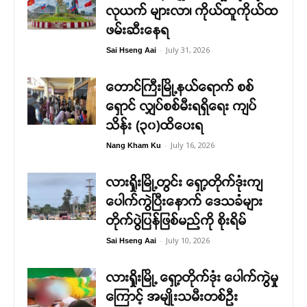
လုယက် များလာ၊ ကိုယ်ထူကိုယ်ထ
ဖမ်းဆီးနေရ
-
July 31, 2026
Sai Hseng Aai
တောင်ကြီးမြို့နယ်ရောက် စစ်
ရှောင် လျှပ်စစ်မီးရရှိရေး ကျပ်
သိန်း (၃၀)ထိပေးရ
-
July 16, 2026
Nang Kham Ku
လားရှိုးမြို့တွင်း ရှော့တိုက်ဒုံးကျ
ပေါက်ကွဲပြီးနောက် ဒေသခံများ
တိုက်ပွဲပြန်ဖြစ်မည်ကို စိုးရိမ်
-
July 10, 2026
Sai Hseng Aai
လားရှိုးမြို့ ရှော့တိုက်ဒုံး ပေါက်ကွဲမှု
ကြောင့် အမျိုးသမီးတစ်ဦး