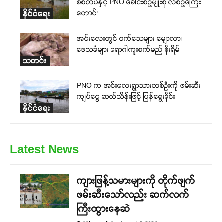
စစ်တပ်နှင့် PNO ခေါင်းစဉ်မျိုးစုံ လစဉ်ကြေး
တောင်း
နိုင်ငံရေး
အင်းလေးတွင် ဝက်သေများ မျောလာ၊
ဒေသခံများ ရောဂါကူးစက်မည် စိုးရိမ်
သတင်း
PNO က အင်းလေးရွာသားတစ်ဦးကို ဖမ်းဆီး
ကျပ်ငွေ ဆယ်သိန်းဖြင့် ပြန်ရွေးခိုင်း
နိုင်ငံရေး
Latest News
ကျားဖြန့်သမားများကို တိုက်ဖျက်
ဖမ်းဆီးသော်လည်း ဆက်လက်
ကြီးထွားနေဆဲ