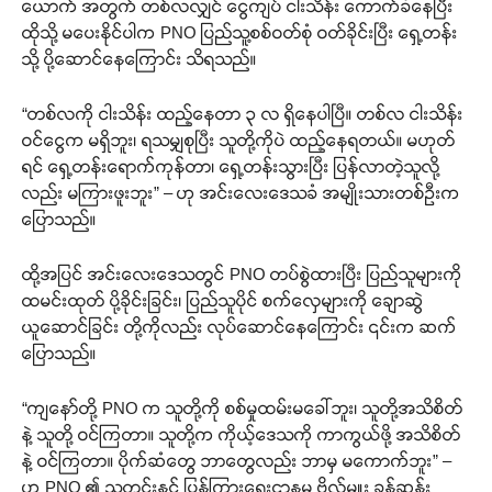
ယောက် အတွက် တစ်လလျှင် ငွေကျပ် ငါးသိန်း ကောက်ခံနေပြီး
ထိုသို့ မပေးနိုင်ပါက PNO ပြည်သူ့စစ်ဝတ်စုံ ဝတ်ခိုင်းပြီး ရှေ့တန်း
သို့ ပို့ဆောင်နေကြောင်း သိရသည်။
“တစ်လကို ငါးသိန်း ထည့်နေတာ ၃ လ ရှိနေပါပြီ။ တစ်လ ငါးသိန်း
ဝင်ငွေက မရှိဘူး၊ ရသမျှစုပြီး သူတို့ကိုပဲ ထည့်နေရတယ်။ မဟုတ်
ရင် ရှေ့တန်းရောက်ကုန်တာ၊ ရှေ့တန်းသွားပြီး ပြန်လာတဲ့သူလို့
လည်း မကြားဖူးဘူး” – ဟု အင်းလေးဒေသခံ အမျိုးသားတစ်ဦးက
ပြောသည်။
ထို့အပြင် အင်းလေးဒေသတွင် PNO တပ်စွဲထားပြီး ပြည်သူများကို
ထမင်းထုတ် ပို့ခိုင်းခြင်း၊ ပြည်သူပိုင် စက်လှေများကို ချောဆွဲ
ယူဆောင်ခြင်း တို့ကိုလည်း လုပ်ဆောင်နေကြောင်း ၎င်းက ဆက်
ပြောသည်။
“ကျနော်တို့ PNO က သူတို့ကို စစ်မှုထမ်းမခေါ်ဘူး၊ သူတို့အသိစိတ်
နဲ့ သူတို့ ဝင်ကြတာ။ သူတို့က ကိုယ့်ဒေသကို ကာကွယ်ဖို့ အသိစိတ်
နဲ့ ဝင်ကြတာ။ ပိုက်ဆံတွေ ဘာတွေလည်း ဘာမှ မကောက်ဘူး” –
ဟု PNO ၏ သတင်းနှင့် ပြန်ကြားရေးဌာနမှ ဗိုလ်မှူး ခွန်ဆန်း