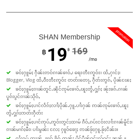
promotion
SHAN Membership
19
169
฿
฿
/mo
ၶဝ်ႈႁူမ်ႈ ႁဵၼ်းဢဝ်ၵၢၼ်ၶၢဝ်ႇ၊ ရေႊတီႊဢူဝ်ႊ၊ ထႆႇႁၢင်ႈ၊
Blogger, Vlog ထႆႇဝီႊတီႊဢူဝ်ႊ တတ်းတေႃႇ ႁဵတ်းဢွၵ်ႇ ပိုၼ်ၽႄႈ
ၶဝ်ႈႁူမ်ႈၵၢၼ်တူင်ႉၼိုင်ၸုမ်းၶၢဝ်ႇၽူႈတွႆႇႁွၵ်ႈ ၼႂ်းၶၵ်ႉၵၢၼ်
ပူၵ်းပွင်ၵၢၼ်သိုဝ်ႇ
ၶဝ်ႈႁူမ်ႈပၢင်လႅၵ်ႈလၢႆႈပိုၼ်ႉႁူႉပၢႆးႁၼ် ဢၼ်ၸုမ်းၶၢဝ်ႇၽူႈ
တွႆႇႁွၵ်ႈၸတ်းႁဵတ်း
ၶဝ်ႈႁူမ်ႈပၢင်ဢုပ်ႇဢူဝ်းတွင်ႈထၢမ် ၵဵဝ်ႇၵပ်းငဝ်းလၢႆးၵၢၼ်မိူင်း၊
ၵၢၼ်မၢၵ်ႈမီး၊ ပၢႆးမွၼ်း လႄႈ ႁူဝ်ၶေႃႈ ဢၼ်ၶႂ်ႈႁူႉၶႂ်ႈငိၼ်း။
လႆႈႁပ်ႉဢၢၼ်ႇ ၶၢဝ်ႇၶိုၵ်ႉတွၼ်း ပိူင်ပဵၼ်ဝူင်ႈလႂ်ဝူင်ႈ ၼၼ်ႉ။