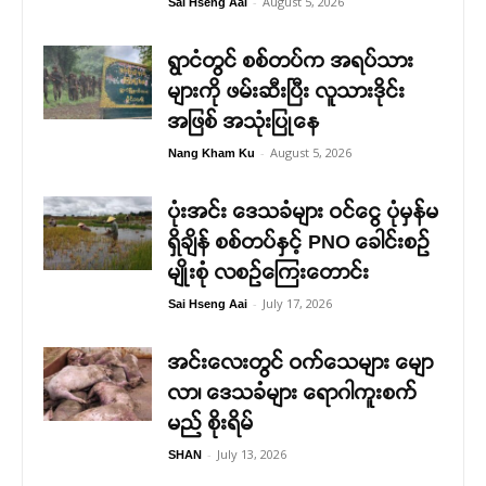
-
August 5, 2026
Sai Hseng Aai
ရွာငံတွင် စစ်တပ်က အရပ်သား
များကို ဖမ်းဆီးပြီး လူသားဒိုင်း
အဖြစ် အသုံးပြုနေ
-
August 5, 2026
Nang Kham Ku
ပုံးအင်း ဒေသခံများ ဝင်ငွေ ပုံမှန်မ
ရှိချိန် စစ်တပ်နှင့် PNO ခေါင်းစဉ်
မျိုးစုံ လစဉ်ကြေးတောင်း
-
July 17, 2026
Sai Hseng Aai
အင်းလေးတွင် ဝက်သေများ မျော
လာ၊ ဒေသခံများ ရောဂါကူးစက်
မည် စိုးရိမ်
-
July 13, 2026
SHAN