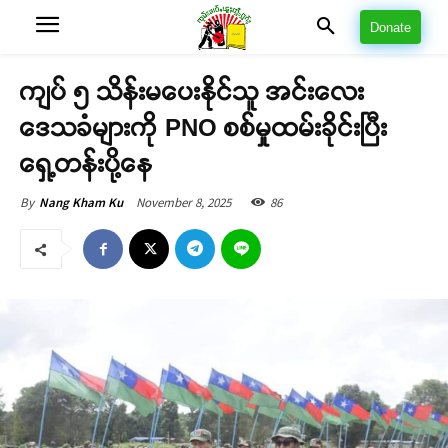
Donate
ကျပ် ၅ သိန်းမပေးနိုင်သူ အင်းလေး
ဒေသခံများကို PNO စစ်မှုထမ်းခိုင်းပြီး
ရှေ့တန်းပို့နေ
November 8, 2025
86
By
Nang Kham Ku