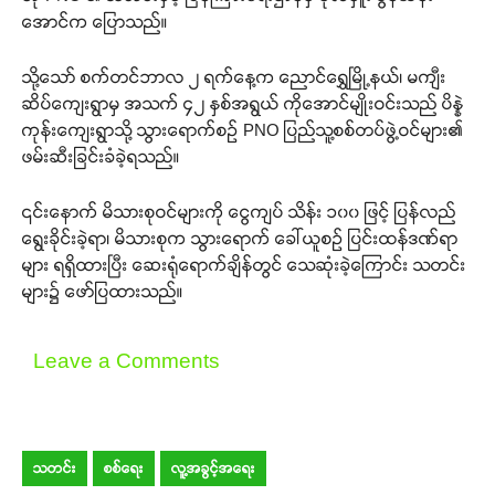
အောင်က ပြောသည်။
သို့သော် စက်တင်ဘာလ ၂ ရက်နေ့က ညောင်ရွှေမြို့နယ်၊ မကျီး
ဆိပ်ကျေးရွာမှ အသက် ၄၂ နှစ်အရွယ် ကိုအောင်မျိုးဝင်းသည် ပိန္နဲ
ကုန်းကျေးရွာသို့ သွားရောက်စဉ် PNO ပြည်သူ့စစ်တပ်ဖွဲ့ဝင်များ၏
ဖမ်းဆီးခြင်းခံခဲ့ရသည်။
၎င်းနောက် မိသားစုဝင်များကို ငွေကျပ် သိန်း ၁၀၀ ဖြင့် ပြန်လည်
ရွေးခိုင်းခဲ့ရာ၊ မိသားစုက သွားရောက် ခေါ်ယူစဉ် ပြင်းထန်ဒဏ်ရာ
များ ရရှိထားပြီး ဆေးရုံရောက်ချိန်တွင် သေဆုံးခဲ့ကြောင်း သတင်း
များ၌ ဖော်ပြထားသည်။
Leave a Comments
သတင်း
စစ်ရေး
လူ့အခွင့်အရေး