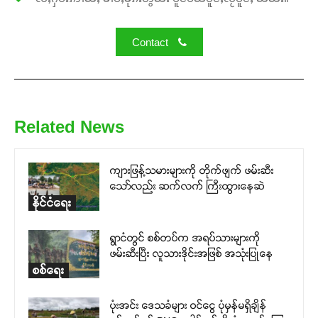
Contact
Related News
ကျားဖြန့်သမားများကို တိုက်ဖျက် ဖမ်းဆီး
သော်လည်း ဆက်လက် ကြီးထွားနေဆဲ
နိုင်ငံရေး
ရွာငံတွင် စစ်တပ်က အရပ်သားများကို
ဖမ်းဆီးပြီး လူသားဒိုင်းအဖြစ် အသုံးပြုနေ
စစ်ရေး
ပုံးအင်း ဒေသခံများ ဝင်ငွေ ပုံမှန်မရှိချိန်