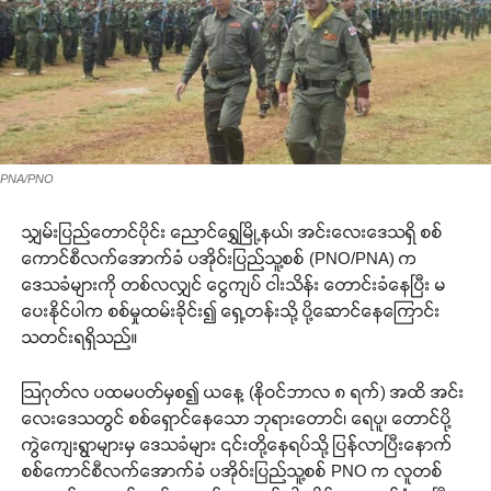
PNA/PNO
သျှမ်းပြည်တောင်ပိုင်း ညောင်ရွှေမြို့နယ်၊ အင်းလေးဒေသရှိ စစ်
ကောင်စီလက်အောက်ခံ ပအိုဝ်းပြည်သူ့စစ် (PNO/PNA) က
ဒေသခံများကို တစ်လလျှင် ငွေကျပ် ငါးသိန်း တောင်းခံနေပြီး မ
ပေးနိုင်ပါက စစ်မှုထမ်းခိုင်း၍ ရှေ့တန်းသို့ ပို့ဆောင်နေကြောင်း
သတင်းရရှိသည်။
ဩဂုတ်လ ပထမပတ်မှစ၍ ယနေ့ (နိုဝင်ဘာလ ၈ ရက်) အထိ အင်း
လေးဒေသတွင် စစ်ရှောင်နေသော ဘုရားတောင်၊ ရေပူ၊ တောင်ပို့
ကွဲကျေးရွာများမှ ဒေသခံများ ၎င်းတို့နေရပ်သို့ ပြန်လာပြီးနောက်
စစ်ကောင်စီလက်အောက်ခံ ပအိုဝ်းပြည်သူ့စစ် PNO က လူတစ်