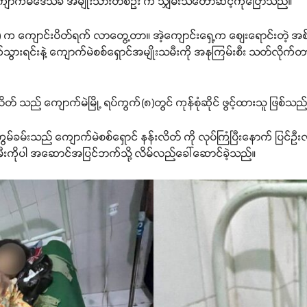
ူ ကျောက်မဲဒေသခံ အမျိုးသားတစ်ဉီး က သျှမ်းသံတော်ဆင့်ကိုပြောသည်။
 ကျောင်းပိတ်ရက် လာတွေ့တာ။ အဲ့ကျောင်းရှေ့က စျေးရောင်းတဲ့ အစ်မ
က်သွားရင်းနဲ့ ကျောက်မဲစစ်ရှောင်အမျိုးသမီးကို အနုကြမ်းစီး သတ်လိုက်တာ
ိတ် သည် ကျောက်မဲမြို့ ရပ်ကွက်(၈)တွင် ကုန်စုံဆိုင် ဖွင့်ထားသူ ဖြစ်သည
ွမ်ခမ်းသည် ကျောက်မဲစစ်ရှောင် နန်းလိတ် ကို လုပ်ကြံပြီးနောက် ပြင်ဉီးလ
ီးကိုပါ အဆောင်အပြင်ဘက်သို့ လိမ်လည်ခေါ်ဆောင်ခဲ့သည်။