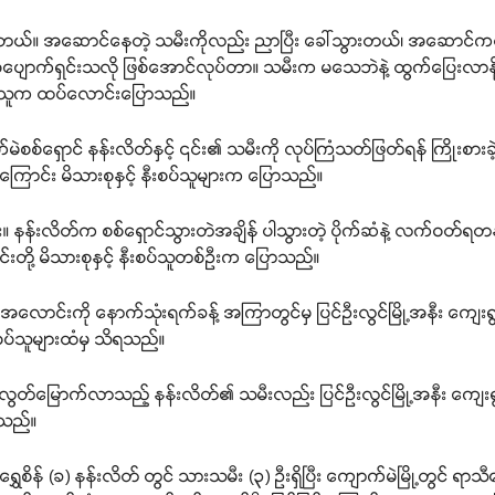
းတယ်။ အဆောင်နေတဲ့ သမီးကိုလည်း ညာပြီး ခေါ်သွားတယ်၊ အဆောင်ကလည်
ော့ အပျောက်ရှင်းသလို ဖြစ်အောင်လုပ်တာ။ သမီးက မသေဘဲနဲ့ ထွက်ပြေးလ
သိရှိသူက ထပ်လောင်းပြောသည်။
်ရှောင် နန်းလိတ်နှင့် ၎င်း၏ သမီးကို လုပ်ကြံသတ်ဖြတ်ရန် ကြိုးစားခဲ့သည
ကြောင်း မိသားစုနှင့် နီးစပ်သူများက ပြောသည်။
း။ နန်းလိတ်က စစ်ရှောင်သွားတဲအချိန် ပါသွားတဲ့ ပိုက်ဆံနဲ့ လက်ဝတ်ရတန
းတို့ မိသားစုနှင့် နီးစပ်သူတစ်ဦးက ပြောသည်။
ောင်းကို နောက်သုံးရက်ခန့် အကြာတွင်မှ ပြင်ဦးလွင်မြို့အနီး ကျေးရွာ
နီးစပ်သူများထံမှ သိရသည်။
ေးလွတ်မြောက်လာသည့် နန်းလိတ်၏ သမီးလည်း ပြင်ဦးလွင်မြို့အနီး ကျေးရ
ိရသည်။
ေစိန် (ခ) နန်းလိတ် တွင် သားသမီး (၃) ဦးရှိပြီး ကျောက်မဲမြို့တွင် ရာသီပေ