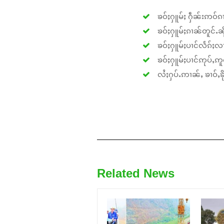
ၶဝ်ႈႁူမ်ႈ ႁဵၼ်းဢဝ်ၵၢ
ၶဝ်ႈႁူမ်ႈၵၢၼ်တူင်ႉၼိုင
ၶဝ်ႈႁူမ်ႈပၢင်လႅၵ်ႈလၢ
ၶဝ်ႈႁူမ်ႈပၢင်ဢုပ်ႇဢူဝ
လႆႈႁပ်ႉဢၢၼ်ႇ ၶၢဝ်ႇၶိုၵ
Related News