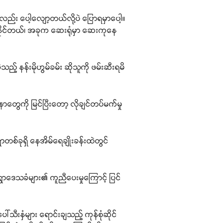
း ပေါ့လျော့တယ်လို့ပဲ ပြောရမှာပေါ့။
ာနိုင်တယ်၊ အခုက ဆေးရုံမှာ ဆေးကုနေ
့် နန်းမိုဟွမ်ခမ်း ဆိုသူကို ဖမ်းဆီးရမိ
ာတွေကို မြင်ပြီးတော့ လိုချင်တပ်မက်မှု
တစ်ခုရှိ နေအိမ်ရေချိုးခန်းထဲတွင်
ွာဒေသခံများ၏ ကူညီပေးမှုကြောင့် ပြင်
ါ်သီးနှံများ ရောင်းချသည့် ကုန်စုံဆိုင်