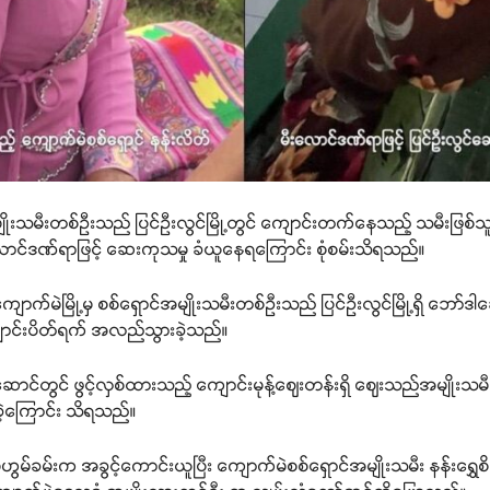
်အမျိုးသမီးတစ်ဦးသည် ပြင်ဦးလွင်မြို့တွင် ကျောင်းတက်နေသည့် သမီးဖ
 မီးလောင်ဒဏ်ရာဖြင့် ဆေးကုသမှု ခံယူနေရကြောင်း စုံစမ်းသိရသည်။
ောက်မဲမြို့မှ စစ်ရှောင်အမျိုးသမီးတစ်ဉီးသည် ပြင်ဦးလွင်မြို့ရှိ ဘ
ျောင်းပိတ်ရက် အလည်သွားခဲ့သည်။
ါဆောင်တွင် ဖွင့်လှစ်ထားသည့် ကျောင်းမုန့်ဈေးတန်းရှိ ဈေးသည်အမျိုးသမီး
းခဲ့ကြောင်း သိရသည်။
းမိုဟွမ်ခမ်းက အခွင့်ကောင်းယူပြီး ကျောက်မဲစစ်ရှောင်အမျိုးသမီး နန်းရွှေစိ