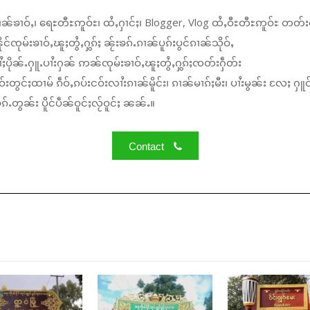
ၼ်ၶၢဝ်ႇ၊ ရေႊတီႊဢူဝ်ႊ၊ ထႆႇႁၢင်ႈ၊ Blogger, Vlog ထႆႇဝီႊတီႊဢူဝ်ႊ တတ်း
်ၸုမ်းၶၢဝ်ႇၽူႈတွႆႇႁွၵ်ႈ ၼႂ်းၶၵ်ႉၵၢၼ်ပူၵ်းပွင်ၵၢၼ်သိုဝ်ႇ
ႆႈပိုၼ်ႉႁူႉပၢႆးႁၼ် ဢၼ်ၸုမ်းၶၢဝ်ႇၽူႈတွႆႇႁွၵ်ႈၸတ်းႁဵတ်း
်းတွင်ႈထၢမ် ၵဵဝ်ႇၵပ်းငဝ်းလၢႆးၵၢၼ်မိူင်း၊ ၵၢၼ်မၢၵ်ႈမီး၊ ပၢႆးမွၼ်း လႄႈ ႁူဝ
်ႉတွၼ်း ပိူင်ပဵၼ်ဝူင်ႈလႂ်ဝူင်ႈ ၼၼ်ႉ။
Contact