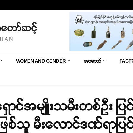
သံတော်ဆင့်
SHAN
WOMEN AND GENDER
အာဘော်
FACT
ောင်အမျိုးသမီးတစ်ဉီး ပြင
ဖြစ်သူ မီးလောင်ဒဏ်ရာပြင