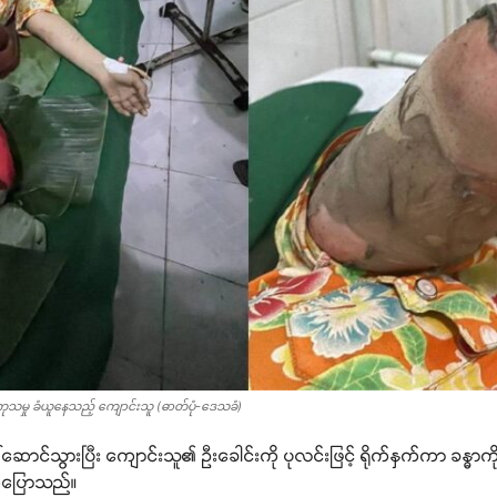
းကုသမှု ခံယူနေသည့် ကျောင်းသူ (ဓာတ်ပုံ-ဒေသခံ)
ေါ်ဆောင်သွားပြီး ကျောင်းသူ၏ ဦးခေါင်းကို ပုလင်းဖြင့် ရိုက်နှက်ကာ ခန္ဓာကိ
က်ပြောသည်။