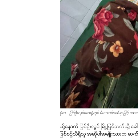
ပုံစာ – ပြင်ဦးလွင်ဆေးရုံတွင် မီးလောင်ဒဏ်ရာဖြင့် ဆေ
ထို့နောက် ပြင်ဉီးလွင် မြို့ပြင်ဘက်သို့ ခ
ဖြစ်စဉ်သိရှိသူ အဆိုပါအမျိုးသားက ဆ