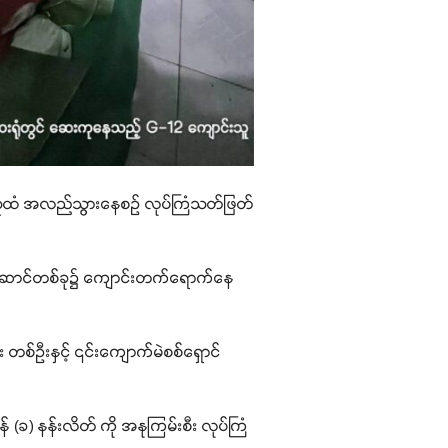
ြစ်သူထံ အလည်သွားနေစဉ် လုပ်ကြံသတ်ဖြတ်
ော်ဒါဆောင်တစ်ခု၌ ကျောင်းတက်ရောက်နေ
 တစ်ဦးနှင့် ၎င်းကျောက်မဲစစ်ရှောင်
န် (ခ) နန်းလိတ် ကို အနုကြမ်းစီး လုပ်ကြံ