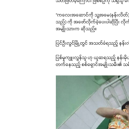
သတ်ဖြတ်ခဲ့ကြောင်း ဖြစ်စဉ်ကို သိရှိသ
“ကလေးအဆောင်ကို သူ့အမေ(နန်းလိတ်) က
သည်) ကို အဖော်လိုက်ခဲ့ပေးပါဆိုပြီး လို
အမျိုးသားက ဆိုသည်။
ပြင်ဦးလွင်မြို့တွင် အသတ်ခံရသည့် နန်းလ
ပြစ်မှုကျူးလွန်သူ ဟု ယူဆရသည့် နန်းမိုဟ
တက်နေသည့် စစ်ရှောင်အမျိုးသမီး၏ သမ