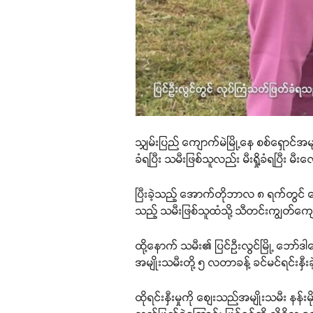
သျှမ်းပြည် ကျောက်မဲမြို့နေ စစ်ရှောင
ခံရပြီး သမီးဖြစ်သူလည်း မီးရှို့ခံရပြီး
ပြီးခဲ့သည့် အောက်တိုဘာလ ၈ ရက်တွင် ကျ
သည့် သမီးဖြစ်သူထံသို့ သီတင်းကျွတ်က
ထို့နောက် သမီး၏ ပြင်ဦးလွင်မြို့ ဘော်ဒ
အမျိုးသမီးတို့ ၅ လတာခန့် ခင်မင်ရင်းနှီ
ထိုရင်းနှီးမှုကို စျေးသည်အမျိုးသမီး နန်