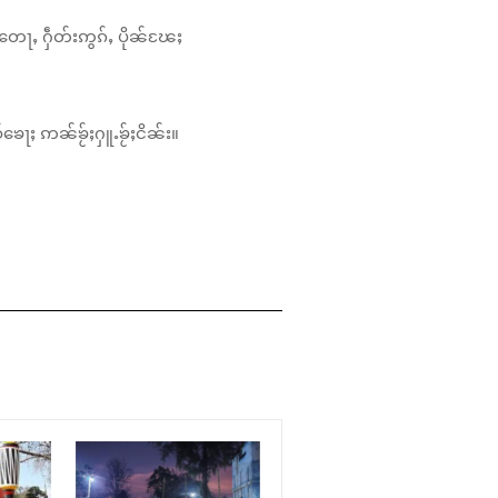
တေႃႇ ႁဵတ်းဢွၵ်ႇ ပိုၼ်ၽႄႈ
်ၶေႃႈ ဢၼ်ၶႂ်ႈႁူႉၶႂ်ႈငိၼ်း။