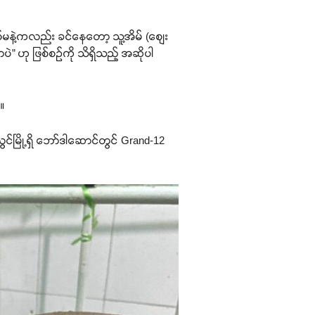
နဲ့ကလည်း ခင်နေတော့ သူ့အိမ် (စျေး
ပဲ” ဟု ဖြစ်စဉ်ကို သိရှိသည့် အဆိုပါ
်။
ွင်မြို့ရှိ ဘော်ဒါဆောင်တွင် Grand-12