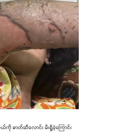
ုယ်ကို ဓာတ်ဆီလောင်း မီးရှို့ခဲ့ကြောင်း