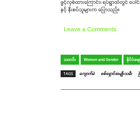
ဖွင့်လှစ်ထားကြောင်း၊ ရပ်ရွာထဲတွင် ပေါ
နှင့် နီးစပ်သူများက ပြောသည်။
Leave a Comments
သတင်း
Women and Gender
နိုင်ငံရေ
TAGS
ကျောက်မဲ
စစ်ရှောင်အမျိုးသမီး
ပ