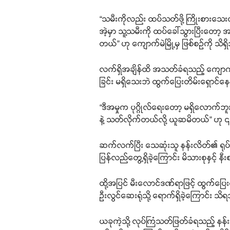
“သမီးကိုလည်း ထပ်သတ်ဖို့ ကြိုးစားသေ
အဲ့မှာ သူ့သမီးကို ထပ်ခေါ်သွားပြီးတ
တယ်” ဟု ကျောက်မဲမြို့မှ ဖြစ်စဉ်ကို 
လက်ရှိအချိန်ထိ အသတ်ခံရသည့် ကျောက်မဲစစ
ခြင်း မရှိသေးဘဲ ထွက်ပြေးတိမ်းရှောင်နေ
“ဒီအမှုက ပုဂ္ဂိုလ်ရေးတော့ မရှိလောက်ဘူ
နဲ့ သတ်လိုက်တယ်လို့ ယူဆမိတယ်” ဟု ၎င်
ဆက်လက်ပြီး သေဆုံးသူ နန်းလိတ်၏ ရုပ်အလ
ပြန်လည်တွေ့ရှိခဲ့ကြောင်း မိသားစုနှင့် 
ထို့အပြင် မီးလောင်ဒဏ်ရာဖြင့် ထွက်ပြ
ဦးလွင်ဆေးရုံသို့ ရောက်ရှိခဲ့ကြောင်း သ
ယခုကဲ့သို့ လုပ်ကြံသတ်ဖြတ်ခံရသည့် နန်းရွှ