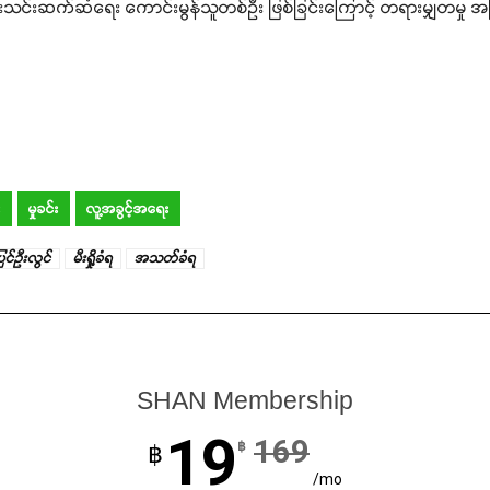
င်းသင်းဆက်ဆံရေး ကောင်းမွန်သူတစ်ဦး ဖြစ်ခြင်းကြောင့် တရားမျှတမှု အမြ
း
မှုခင်း
လူ့အခွင့်အရေး
ြင်ဉီးလွင်
မီးရှို့ခံရ
အသတ်ခံရ
SHAN Membership
19
169
฿
฿
/mo