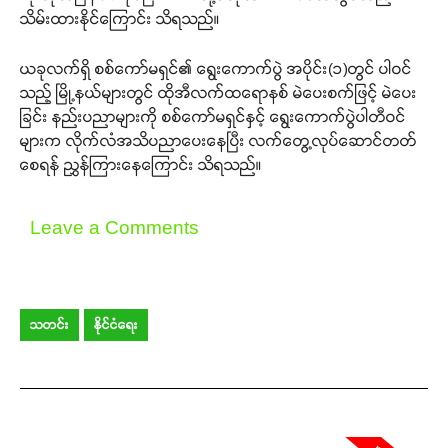
သိမ်းထားနိုင်ကြောင်း သိရသည်။
ယခုလက်ရှိ စစ်ကော်မရှင်၏ ရွေးကောက်ပွဲ အပိုင်း(၁)တွင် ပါဝင်
သည့် မြို့နယ်များတွင် ထိုအီလက်ထရောနစ် မဲပေးစက်ဖြင့် မဲပေး
ခြင်း နည်းပညာများကို စစ်ကော်မရှင်နှင့် ရွေးကောက်ပွဲပါတီဝင်
များက လိုက်လံအသိပညာပေးနေပြီး လက်တွေ့လုပ်ဆောင်တတ်
Support SHAN
စေရန် ညွှန်ကြားနေကြောင်း သိရသည်။
Your support keeps our voice
Leave a Comments
strong. Join us today and help
create a future where every story is
heard, every voice counts, and
justice can thrive.
သတင်း
နိုင်ငံရေး
Donate Now