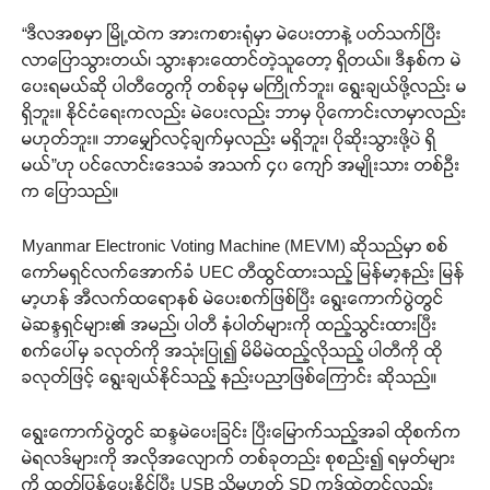
“ဒီလအစမှာ မြို့ထဲက အားကစားရုံမှာ မဲပေးတာနဲ့ ပတ်သက်ပြီး
လာပြောသွားတယ်၊ သွားနားထောင်တဲ့သူတော့ ရှိတယ်။ ဒီနှစ်က မဲ
ပေးရမယ်ဆို ပါတီတွေကို တစ်ခုမှ မကြိုက်ဘူး၊ ရွေးချယ်ဖို့လည်း မ
ရှိဘူး။ နိုင်ငံရေးကလည်း မဲပေးလည်း ဘာမှ ပိုကောင်းလာမှာလည်း
မဟုတ်ဘူး။ ဘာမျှော်လင့်ချက်မှလည်း မရှိဘူး၊ ပိုဆိုးသွားဖို့ပဲ ရှိ
မယ်”ဟု ပင်လောင်းဒေသခံ အသက် ၄၀ ကျော် အမျိုးသား တစ်ဦး
က ပြောသည်။
Myanmar Electronic Voting Machine (MEVM) ဆိုသည်မှာ စစ်
ကော်မရှင်လက်အောက်ခံ UEC တီထွင်ထားသည့် မြန်မာ့နည်း မြန်
မာ့ဟန် အီလက်ထရောနစ် မဲပေးစက်ဖြစ်ပြီး ရွေးကောက်ပွဲတွင်
မဲဆန္ဒရှင်များ၏ အမည်၊ ပါတီ နံပါတ်များကို ထည့်သွင်းထားပြီး
စက်ပေါ်မှ ခလုတ်ကို အသုံးပြု၍ မိမိမဲထည့်လိုသည့် ပါတီကို ထို
ခလုတ်ဖြင့် ရွေးချယ်နိုင်သည့် နည်းပညာဖြစ်ကြောင်း ဆိုသည်။
ရွေးကောက်ပွဲတွင် ဆန္ဒမဲပေးခြင်း ပြီးမြောက်သည့်အခါ ထိုစက်က
မဲရလဒ်များကို အလိုအလျောက် တစ်ခုတည်း စုစည်း၍ ရမှတ်များ
ကို ထုတ်ပြန်ပေးနိုင်ပြီး USB သို့မဟုတ် SD ကဒ်ထဲတွင်လည်း