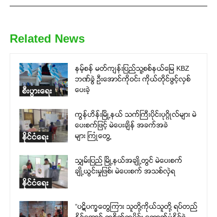
Related News
နမ့်စန် မတ်ကျန်းပြည်သူ့စစ်နယ်မြေ KBZ
ဘဏ်ခွဲ ဦးအောင်ကိုဝင်း ကိုယ်တိုင်ဖွင့်လှစ်
ပေးခဲ့
စီးပွားရေး
ကွန်ဟိန်းမြို့နယ် သက်ကြီးပိုင်းပုဂ္ဂိုလ်များ မဲ
ပေးစက်ဖြင့် မဲပေးချိန် အခက်အခဲ
များ ကြုံတွေ့
နိုင်ငံရေး
သျှမ်းပြည် မြို့နယ်အချို့တွင် မဲပေးစက်
ချို့ယွင်းမှုဖြစ်၊ မဲပေးစက် အသစ်လှဲရ
နိုင်ငံရေး
“ပဋိပက္ခတွေကြား သူတို့ကိုယ်သူတို့ ရပ်တည်