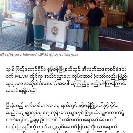
အီလက်ထရောနစ်မဲပေးစက် MEVM ဆိုင်ရာ အသိပညာပေး
သျှမ်းပြည်တောင်ပိုင်း၊ နမ့်စန်မြို့နယ်တွင် အီလက်ထရောနစ်မဲပေး
စက် MEVM ဆိုင်ရာ အသိပညာပေး လုပ်ဆောင်ခဲ့သော်လည်း ပြည်
သူများက အဆိုပါ မဲပေးစက်အပေါ် ယုံကြည်မှု နည်းပါးကြကြောင်း
သတင်းရရှိသည်။
ပြီးခဲ့သည့် စက်တင်ဘာလ ၁၄ ရက်တွင် နမ့်စန်မြို့ပေါ်နှင့် ပိုင်း
ဆည်ကျေးရွာအုပ်စု ဈေးကုန်းကျေးရွာတွင် မြို့နယ်ရွေးကောက်ပွဲ
ကော်မရှင်အဖွဲ့ခွဲမှ ဦးဆောင်ပြီး အီလက်ထရောနစ် မဲပေးစက်
အသုံးပြုနည်းကို လက်တွေ့လုပ်ဆောင် ပြသခဲ့ပြီး လာရောက်