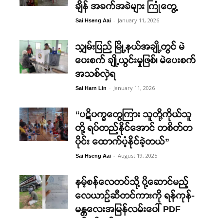
ချိန် အခက်အခဲများ ကြုံတွေ့
-
January 11, 2026
Sai Hseng Aai
သျှမ်းပြည် မြို့နယ်အချို့တွင် မဲ
ပေးစက် ချို့ယွင်းမှုဖြစ်၊ မဲပေးစက်
အသစ်လှဲရ
-
January 11, 2026
Sai Harn Lin
“ပဋိပက္ခတွေကြား သူတို့ကိုယ်သူ
တို့ ရပ်တည်နိုင်အောင် တစိတ်တ
ပိုင်း ထောက်ပံ့နိုင်ခဲ့တယ်”
-
August 19, 2025
Sai Hseng Aai
နမ့်စန်လေတပ်သို့ ပို့ဆောင်မည့်
လေယာဉ်ဆီတင်ကားကို ရန်ကုန်-
မန္တလေးအမြန်လမ်းပေါ် PDF