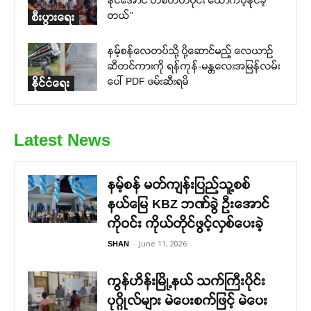
နိုင်အောင် တစိတ်တပိုင်း ထောက်ပံ့နိုင်ခဲ့
တယ်”
စီးပွားရေး
နမ့်စန်လေတပ်သို့ ပို့ဆောင်မည့် လေယာဉ်
ဆီတင်ကားကို ရန်ကုန်-မန္တလေးအမြန်လမ်း
ပေါ် PDF ဖမ်းဆီးရမိ
နိုင်ငံရေး
Latest News
နမ့်စန် မတ်ကျန်းပြည်သူ့စစ်
နယ်မြေ KBZ ဘဏ်ခွဲ ဦးအောင်
ကိုဝင်း ကိုယ်တိုင်ဖွင့်လှစ်ပေးခဲ့
-
June 11, 2026
SHAN
ကွန်ဟိန်းမြို့နယ် သက်ကြီးပိုင်း
ပုဂ္ဂိုလ်များ မဲပေးစက်ဖြင့် မဲပေး