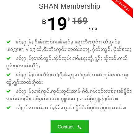
promotion
SHAN Membership
19
169
฿
฿
/mo
ၶဝ်ႈႁူမ်ႈ ႁဵၼ်းဢဝ်ၵၢၼ်ၶၢဝ်ႇ၊ ရေႊတီႊဢူဝ်ႊ၊ ထႆႇႁၢင်ႈ၊
Blogger, Vlog ထႆႇဝီႊတီႊဢူဝ်ႊ တတ်းတေႃႇ ႁဵတ်းဢွၵ်ႇ ပိုၼ်ၽႄႈ
ၶဝ်ႈႁူမ်ႈၵၢၼ်တူင်ႉၼိုင်ၸုမ်းၶၢဝ်ႇၽူႈတွႆႇႁွၵ်ႈ ၼႂ်းၶၵ်ႉၵၢၼ်
ပူၵ်းပွင်ၵၢၼ်သိုဝ်ႇ
ၶဝ်ႈႁူမ်ႈပၢင်လႅၵ်ႈလၢႆႈပိုၼ်ႉႁူႉပၢႆးႁၼ် ဢၼ်ၸုမ်းၶၢဝ်ႇၽူႈ
တွႆႇႁွၵ်ႈၸတ်းႁဵတ်း
ၶဝ်ႈႁူမ်ႈပၢင်ဢုပ်ႇဢူဝ်းတွင်ႈထၢမ် ၵဵဝ်ႇၵပ်းငဝ်းလၢႆးၵၢၼ်မိူင်း၊
ၵၢၼ်မၢၵ်ႈမီး၊ ပၢႆးမွၼ်း လႄႈ ႁူဝ်ၶေႃႈ ဢၼ်ၶႂ်ႈႁူႉၶႂ်ႈငိၼ်း။
လႆႈႁပ်ႉဢၢၼ်ႇ ၶၢဝ်ႇၶိုၵ်ႉတွၼ်း ပိူင်ပဵၼ်ဝူင်ႈလႂ်ဝူင်ႈ ၼၼ်ႉ။
Contact