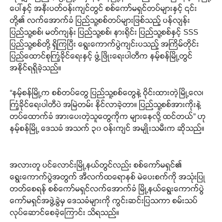
ပေါ်နှင့် အနီးပတ်ဝန်းကျင်တွင် စစ်ကော်မရှင်တပ်များနှင့် ၎င်း
တို့၏ လက်အောက်ခံ ပြည်သူ့စစ်တပ်များဖြစ်သည့် ပန်လျန်း
ပြည်သူ့စစ်၊ မတ်ကျန်း ပြည်သူ့စစ်၊ နားရိုင်း ပြည်သူ့စစ်နှင့် SSS
ပြည်သူ့စစ်တို့ ရှိကြပြီး ရွေးကောက်ပွဲကျင်းပသည့် အကြိမ်တိုင်း
ပြည်ထောင်စုကြံ့ခိုင်ရေးနှင့် ဖွံ့ဖြိုးရေးပါတီက နမ့်စန်မြို့တွင်
အနိုင်ရရှိခဲ့သည်။
“နမ့်စန်မြို့က စစ်တပ်တွေ ပြည်သူ့စစ်တွေနဲ့ ဝိုင်းထားတဲ့မြို့လေ၊
ကြံ့ခိုင်ရေးပါတီပဲ အမြဲတမ်း နိုင်လာခဲ့တာ။ ပြည်သူ့စစ်အားကိုးနဲ့
တပ်ထောက်ခံ အားပေးတဲ့သူတွေကိုက များနေလို့ ထင်တယ်” ဟု
နမ့်စန်မြို့ ဒေသခံ အသက် ၃၀ ဝန်းကျင် အမျိုးသမီးက ဆိုသည်။
အလားတူ ပင်လောင်းမြို့နယ်တွင်လည်း စစ်ကော်မရှင်၏
ရွေးကောက်ပွဲအတွက် အီလက်ထရောနစ် မဲပေးစက်ကို အသုံးပြု
တတ်စေရန် စစ်ကော်မရှင်လက်အောက်ခံ မြို့နယ်ရွေးကောက်ပွဲ
ကော်မရှင်အဖွဲ့ခွဲမှ ဒေသခံများကို ကွင်းဆင်းပြသကာ စမ်းသပ်
လုပ်ဆောင်စေခဲ့ကြောင်း သိရသည်။