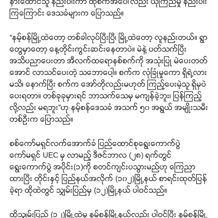
နားထောင်သူ နည်းပါးကာ ထိုစက်အပေါ်လည်း ယုံကြည်မှု နည်းပါး
ကြကြောင်း ဒေသခံများက ပြောသည်။
“နမ့်စန်မြို့ထဲတော့ တစ်ခါလုပ်ပြီးပြီ၊ မြို့ထဲတော့ လူနည်းတယ်။ ရွာ
တွေမှာတော့ နေ့တိုင်းကွင်းဆင်းနေတာပဲ။ မဲနဲ့ ပတ်သက်ပြီး
အသိပညာပေးတာ အီလက်ထရောနစ်စက်ကို အသုံးပြု မဲပေးတတ်
အောင် လာသင်ပေးတဲ့ သဘောပေါ့။ စက်က လုံခြုံမှုကော ရှိရဲ့လား
မသိ၊ နောက်ပြီး စက်က အော်တိုလည်းမဟုတ် ကြည့်ပေးမဲ့သူ ရှိမှပဲ
ပေးရတာ။ တစ်ခုခုမှားရင် ဘာသက်သေမှ မကျန်ခဲ့ဘူး၊ ပြန်ကြည့်
လို့လည်း မရဘူး”ဟု နမ့်စန်ဒေသခံ အသက် ၅၀ အရွယ် အမျိုးသမီး
တစ်ဦးက ပြောသည်။
စစ်ကော်မရှင်လက်အောက်ခံ ပြည်ထောင်စုရွေးကောက်ပွဲ
ကော်မရှင် UEC မှ လာမည့် ဒီဇင်ဘာလ (၂၈) ရက်တွင်
ရွေးကောက်ပွဲ အပိုင်း(၁)ကို စတင်ကျင်းပသွားမည်ဟု ကြေညာ
ထားပြီး တိုင်းနှင့် ပြည်နယ်အလိုက် (၁၀၂)မြို့နယ် စာရင်းထုတ်ပြန်
ခဲ့ရာ ထိုထဲတွင် သျှမ်းပြည်မှ (၁၂)မြို့နယ် ပါဝင်သည်။
ထိုသျှမ်းပြည် (၁၂)မြို့ထဲမှ နမ့်စန်မြို့နယ်လည်း ပါဝင်ပြီး နမ့်စန်မြို့