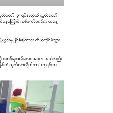
ြီး လွှတ်တော် (၃) ရပ်အတွက် လွှတ်တော်
ြိုင်နေကြောင်း စစ်ကော်မရှင်က ယနေ့
ွင်းမှုဖြစ်ခဲ့ကြောင်း ကိုယ်တိုင်မဲသွား
းသံကို စောင့်ရတယ်လေ။ အခုက အသံလည်း
 မနှိပ်ဘဲ ထွက်လာလိုက်တာ” ဟု ၎င်းက