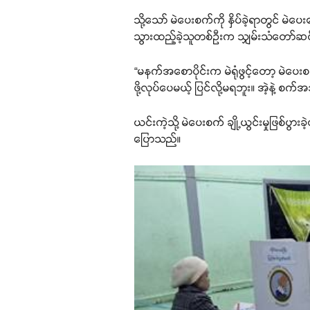
သို့သော် မဲပေးစက်ကို နှိပ်ခဲ့ရာတွင် မဲ
သွားထည့်ခဲ့သူတစ်ဦးက သျှမ်းသံတော်ဆင
“မနက်အစောပိုင်းက မဲရုံဖွင့်တော့ မဲပေး
ဖို့လုပ်ပေမယ့် ပြင်လို့မရဘူး။ အဲ့နဲ့
ယင်းကဲ့သို့ မဲပေးစက် ချို့ယွင်းမှုဖြ
ပြောသည်။