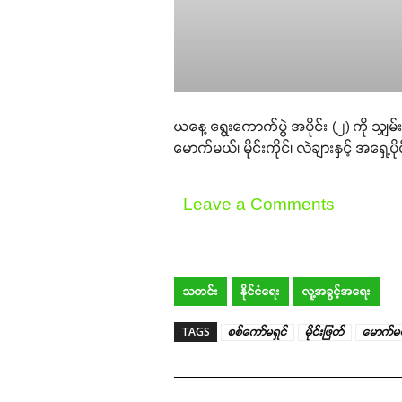
ယနေ့ ရွေးကောက်ပွဲ အပိုင်း (၂) ကို သျှမ်းပ
မောက်မယ်၊ မိုင်းကိုင်၊ လဲချားနှင့် အရှေ့ပို
Leave a Comments
သတင်း
နိုင်ငံရေး
လူ့အခွင့်အရေး
TAGS
စစ်ကော်မရှင်
မိုင်းဖြတ်
မောက်မ