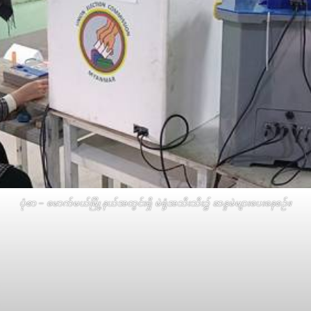
ပုံစာ – မောက်မယ်မြို့နယ်အတွင်းရှိ မဲရုံအသီးသီး၌ ဆန္ဒမဲများပေးနေစဉ်။