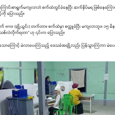
ပေးကြောင်းစာရွက်မကျလာဘဲ စက်ထဲတွင်ခံနေပြီး ဆက်နှိပ်မရ ဖြစ်နေကြောင်း မ
့်ကို ပြောသည်။
စက် error (ချို့ယွင်း) တက်တာ။ စက်ထဲမှာ စက္ကူခံပြီး မကျလာဘူး။ ၁၅ မ
 စက်အသစ်လဲလိုက်ရတာ” ဟု ၎င်းက ပြောသည်။
စ်ပွားခဲ့သောကြောင့် မဲလာပေးကြသည့် ဒေသခံအချို့လည်း ပြန်သွားကြကာ မဲ