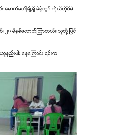
ောက်မယ်မြို့ရှိ မဲရုံတွင် ကိုယ်တိုင်မဲ
ိနစ်၊ ၂၀ မိနစ်လောက်ကြာတယ်။ သူတို့ ပြင်
ပေးသူနည်းပါး နေကြောင်း ၎င်းက