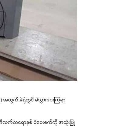
(၂) အတွက် မဲရုံတွင် မဲသွားပေးကြရာ
အီလက်ထရောနစ် မဲပေးစက်ကို အသုံးပြု