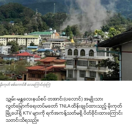
မိုးကုတ် စစ်ကောင်စီ လေကြောင်းဗုံးကြဲ
သျှမ်း-မန္တလေးနယ်စပ် တအာင်း(ပလောင်) အမျိုးသား
လွတ်မြောက်ရေးတပ်မတော် TNLA ထိန်းချုပ်ထားသည့် မိုးကုတ်
မြို့ပေါ်ရှိ KTV များကို ရက်အကန့်သတ်မရှိ ပိတ်ခိုင်းထားကြောင်း
သတင်းသိရသည်။