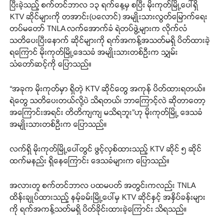
ပြီးခဲ့သည့် စက်တင်ဘာလ ၁၃ ရက်နေ့မှ စပြီး မိုးကုတ်မြို့ပေါ်ရှိ
KTV ဆိုင်များကို တအာင်း(ပလောင်) အမျိုးသားလွတ်မြောက်ရေး
တပ်မတော် TNLA လက်အောက်ခံ ရဲတပ်ဖွဲ့များက လိုက်လံ
သတိပေးပြီးနောက် ဆိုင်များကို ရက်အကန့်အသတ်မရှိ ပိတ်ထားခဲ့
ရကြောင် မိုးကုတ်မြို့ဒေသခံ အမျိုးသားတစ်ဦးက သျှမ်း
သံတော်ဆင့်ကို ပြောသည်။
“အခုက မိုးကုတ်မှာ ရှိတဲ့ KTV ဆိုင်တွေ အကုန် ပိတ်ထားရတယ်။
ရဲတွေ သတိပေးတယ်လို့ပဲ သိရတယ်၊ ဘာကြောင့်လဲ ဆိုတာတော့
အကြောင်းအရင်း တိတိကျကျ မသိရဘူး”ဟု မိုးကုတ်မြို့ ဒေသခံ
အမျိုးသားတစ်ဦးက ပြောသည်။
လက်ရှိ မိုးကုတ်မြို့ပေါ်တွင် ဖွင့်လှစ်ထားသည့် KTV ဆိုင် ၅ ဆိုင်
ထက်မနည်း ရှိနေကြောင်း ဒေသခံများက ပြောသည်။
အလားတူ စက်တင်ဘာလ ပထမပတ် အတွင်းကလည်း TNLA
ထိန်းချုပ်ထားသည့် နမ့်ခမ်းမြို့ပေါ်မှ KTV ဆိုင်နှင့် အနှိပ်ခန်းများ
ကို ရက်အကန့်သတ်မရှိ ပိတ်ခိုင်းထားခဲ့ကြောင်း သိရသည်။