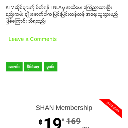
KTV ဆိုင်များကို ပိတ်ရန် TNLA မှ အသိပေး ကြေညာထားပြီး
စည်းကမ်း ချိုးဖောက်ပါက ပြင်းပြင်းထန်ထန် အရေးယူသွားမည်
ဖြစ်ကြောင်း သိရသည်။
Leave a Comments
သတင်း
နိုင်ငံရေး
မှုခင်း
promotion
SHAN Membership
19
169
฿
฿