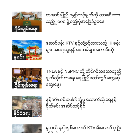
တအာင်းပြည် မျှော်လင့်ချက်ကို တားဆီးထား
သည့်၂၀၀၈ ဖွဲ့စည်းပုံအခြေခံဥပဒေ
ငြိမ်းချမ်းရေး
အောင်ပန်း KTV နှင့်တွဲဖွင့်ထားသည့် Hi ခန်း
များ အရေးယူရန် ဒေသခံများ တောင်းဆို
မှုခင်း
TNLA နှင့် NSPNC တို့ ဟိုင်ဂင်သဘောတူညီ
ချက်လိုက်နာရေး နေပြည်တော်တွင် တွေ့ဆုံ
ဆွေးနွေး
ငြိမ်းချမ်းရေး
နမ့်ခမ်းယမ်းပေါက်ကွဲမှု သောက်သုံးရေနှင့်
စိုက်ခင်း အဆိပ်သင့်နိုင်
နိုင်ငံရေး
မူဆယ် နဂါးနှစ်ကောာင် KTV မီးလောင် ၄ ဦး