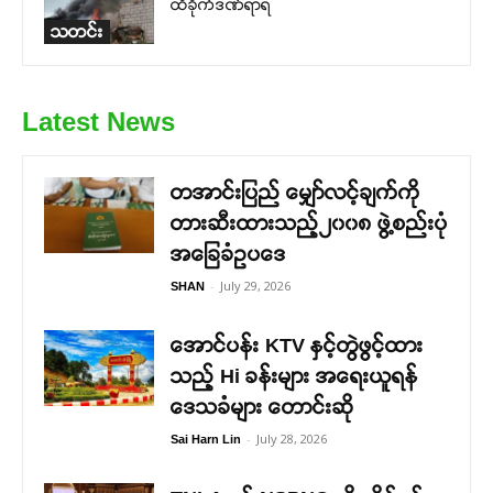
ထိခိုက်ဒဏ်ရာရ
သတင်း
Latest News
တအာင်းပြည် မျှော်လင့်ချက်ကို
တားဆီးထားသည့်၂၀၀၈ ဖွဲ့စည်းပုံ
အခြေခံဥပဒေ
-
July 29, 2026
SHAN
အောင်ပန်း KTV နှင့်တွဲဖွင့်ထား
သည့် Hi ခန်းများ အရေးယူရန်
ဒေသခံများ တောင်းဆို
-
July 28, 2026
Sai Harn Lin