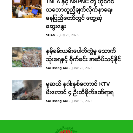
TNLA နှင့် NSPNC တို့ ဟိုင်ဂင်
သဘောတူညီချက်လိုက်နာရေး
နေပြည်တော်တွင် တွေ့ဆုံ
ဆွေးနွေး
-
July 20, 2026
SHAN
နမ့်ခမ်းယမ်းပေါက်ကွဲမှု သောက်
သုံးရေနှင့် စိုက်ခင်း အဆိပ်သင့်နိုင်
-
June 20, 2026
Sai Hseng Aai
မူဆယ် နဂါးနှစ်ကောာင် KTV
မီးလောင် ၄ ဦးထိခိုက်ဒဏ်ရာရ
-
June 19, 2026
Sai Hseng Aai