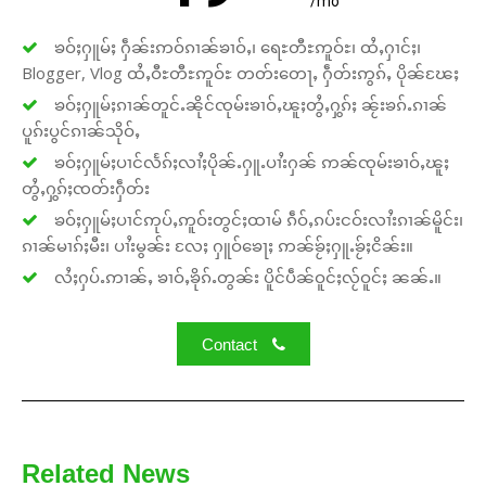
/mo
ၶဝ်ႈႁူမ်ႈ ႁဵၼ်းဢဝ်ၵၢၼ်ၶၢဝ်ႇ၊ ရေႊတီႊဢူဝ်ႊ၊ ထႆႇႁၢင်ႈ၊
Blogger, Vlog ထႆႇဝီႊတီႊဢူဝ်ႊ တတ်းတေႃႇ ႁဵတ်းဢွၵ်ႇ ပိုၼ်ၽႄႈ
Support SHAN
ၶဝ်ႈႁူမ်ႈၵၢၼ်တူင်ႉၼိုင်ၸုမ်းၶၢဝ်ႇၽူႈတွႆႇႁွၵ်ႈ ၼႂ်းၶၵ်ႉၵၢၼ်
ပူၵ်းပွင်ၵၢၼ်သိုဝ်ႇ
Your support keeps our voice
ၶဝ်ႈႁူမ်ႈပၢင်လႅၵ်ႈလၢႆႈပိုၼ်ႉႁူႉပၢႆးႁၼ် ဢၼ်ၸုမ်းၶၢဝ်ႇၽူႈ
strong. Join us today and help
တွႆႇႁွၵ်ႈၸတ်းႁဵတ်း
create a future where every story is
ၶဝ်ႈႁူမ်ႈပၢင်ဢုပ်ႇဢူဝ်းတွင်ႈထၢမ် ၵဵဝ်ႇၵပ်းငဝ်းလၢႆးၵၢၼ်မိူင်း၊
heard, every voice counts, and
justice can thrive.
ၵၢၼ်မၢၵ်ႈမီး၊ ပၢႆးမွၼ်း လႄႈ ႁူဝ်ၶေႃႈ ဢၼ်ၶႂ်ႈႁူႉၶႂ်ႈငိၼ်း။
လႆႈႁပ်ႉဢၢၼ်ႇ ၶၢဝ်ႇၶိုၵ်ႉတွၼ်း ပိူင်ပဵၼ်ဝူင်ႈလႂ်ဝူင်ႈ ၼၼ်ႉ။
Donate Now
Contact
Related News