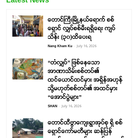
တောင်ကြီးမြို့နယ်ရောက် စစ်
ရှောင် လျှပ်စစ်မီးရရှိရေး ကျပ်
သိန်း (၃၀)ထိပေးရ
-
July 16, 2026
Nang Kham Ku
“တံလျှပ်” ဖြစ်နေသော
အာဏာသိမ်းစစ်တပ်၏
ထင်ယောင်ထင်မှား အရှိန်အဟုန်
သို့မဟုတ်စစ်တပ်၏ အထင်မှား
“အောင်ပွဲများ”
-
July 16, 2026
SHAN
တောင်ထီဗွာကျေးရွာအုပ်စု ရှိ စစ်
ရှောင်ကော်မတီများ ဆန်ပြန်