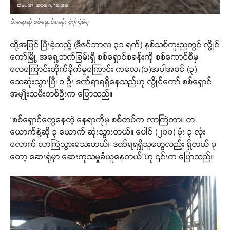
ဒီးမော့ဆို စစ်ရှောင်စခန်း ဗုံးကြဲခံရ
ထို့အပြင် ပြီးခဲ့သည့် (ဒီဇင်ဘာလ ၃၁ ရက်) နှစ်သစ်ကူးညတွင် လွိုင်
ကော်မြို့ အရှေ့ဘက်ခြမ်းရှိ စစ်ရှောင်စခန်းကို စစ်ကောင်စီမှ
လေကြောင်းတိုက်ခိုက်မှုကြောင်း ကလေး(၁)အပါအဝင် (၃)
သေဆုံးသွားပြီ၊ ၁ ဦး ဒဏ်ရာရရှိနေသည်ဟု လွိုင်ကော် စစ်ရှောင်
အမျိုးသမီးတစ်ဦးက ပြောသည်။
“စစ်ရှောင်တွေနေတဲ့ နေရာကိုမှ စစ်တပ်က လာကြဲတာ။ တ
ယောက်နဲ့ဆို ၃ ယောက် ဆုံးသွားတယ်။ ပေါင် (၂၀၀) ဗုံး ၃ လုံး
လောက် လာကြဲသွားသေးတယ်။ ဒဏ်ရရရှိသူတွေလည်း ရှိတယ် ခု
တော့ ဆေးရုံမှာ ဆေးကုသမှုခံယူနေတယ်”ဟု ၎င်းက ပြောသည်။