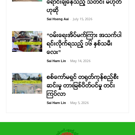
ရောင်းချနေသည့် သတင်း မဟုတ်
ဟုဆို
-
July 15, 2026
Sai Hseng Aai
“ဝမ်းရေးအိပ်မက်ကြား အသက်ပါ
ရင်းလိုက်ရသည့် ၁၆ နှစ်သမီး
လေး”
-
May 14, 2026
Sai Harn Lin
စစ်ကော်မရှင် တရုတ်ကုန်စည်စီး
ဆင်းမှု တားမြစ်ပိတ်ပင်မှု တင်း
ကြပ်လာ
-
May 5, 2026
Sai Harn Lin