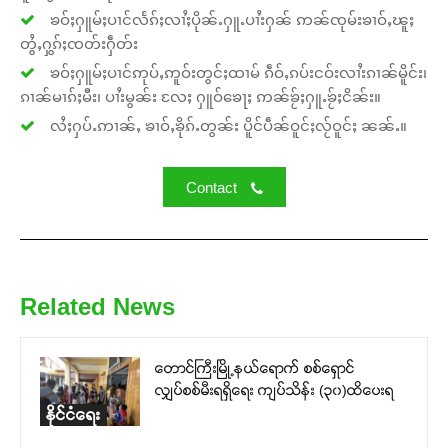
ၶဝ်ႈႁူမ်ႈပၢင်လႅၵ်ႈလၢႆႈပိုၼ်ႉႁူႉပၢႆးႁၼ် ဢၼ်ၸုမ်းၶၢဝ်ႇၽူႈ
တွႆႇႁွၵ်ႈၸတ်းႁဵတ်း
ၶဝ်ႈႁူမ်ႈပၢင်ဢုပ်ႇဢူဝ်းတွင်ႈထၢမ် ၵဵဝ်ႇၵပ်းငဝ်းလၢႆးၵၢၼ်မိူင်း၊
ၵၢၼ်မၢၵ်ႈမီး၊ ပၢႆးမွၼ်း လႄႈ ႁူဝ်ၶေႃႈ ဢၼ်ၶႂ်ႈႁူႉၶႂ်ႈငိၼ်း။
လႆႈႁပ်ႉဢၢၼ်ႇ ၶၢဝ်ႇၶိုၵ်ႉတွၼ်း ပိူင်ပဵၼ်ဝူင်ႈလႂ်ဝူင်ႈ ၼၼ်ႉ။
Contact
Related News
တောင်ကြီးမြို့နယ်ရောက် စစ်ရှောင်
လျှပ်စစ်မီးရရှိရေး ကျပ်သိန်း (၃၀)ထိပေးရ
နိုင်ငံရေး