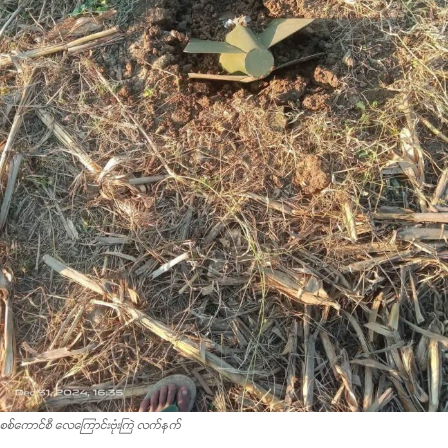
စစ်ကောင်စီ လေကြောင်းဗုံးကြဲ လက်နက်