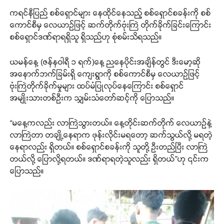
ကရင်နီပြည် စစ်ရှောင်များ နေထိုင်နေသည့် စစ်ရှောင်စခန်းကို စစ်
ကောင်စီမှ လေယာဉ်ဖြင့် ဆက်တိုက်ဗုံးကြဲ တိုက်ခိုက်ခြင်းကြောင်း
စစ်ရှောင်ဒဏ်ရာရရှိသူ ရှိသည်ဟု စုံစမ်းသိရသည်။
ယမန်နေ့ (ဇန်နဝါရီ ၁ ရက်)နေ့ ညနေပိုင်းအချိန်တွင် ဒီးမော့ဆို
အနောက်ဘက်ခြမ်းရှိ ကျေးရွာကို စစ်ကောင်စီမှ လေယာဉ်ဖြင့်
ဗုံးကြဲတိုက်ခိုက်မှုများ ထပ်မံပြုလုပ်နေကြောင်း စစ်ရှောင်
အမျိုးသားတစ်ဦးက သျှမ်းသံတော်ဆင့်ကို ပြောသည်။
“မနေ့ကလည်း လာကြဲသွားတယ်။ နေ့တိုင်းဆက်တိုက် လေယာဉ်နဲ့
လာကြဲတာ တချို့နေရာက ဖုန်းလိုင်းမရတော့ ဆက်သွယ်လို့ မရတဲ့
နေရာလည်း ရှိတယ်။ စစ်ရှောင်စခန်းကို သူတို့ ဦးတည်ပြီး လာကြဲ
တယ်လို့ ပြောလို့ရတယ်။ ဒဏ်ရာရတဲ့သူလည်း ရှိတယ်”ဟု ၎င်းက‌
ပြောသည်။