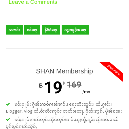
Leave a Comments
သတင်း
စစ်ရေး
နိုင်ငံရေး
လူ့အခွင့်အရေး
promotion
SHAN Membership
19
169
฿
฿
/mo
ၶဝ်ႈႁူမ်ႈ ႁဵၼ်းဢဝ်ၵၢၼ်ၶၢဝ်ႇ၊ ရေႊတီႊဢူဝ်ႊ၊ ထႆႇႁၢင်ႈ၊
Blogger, Vlog ထႆႇဝီႊတီႊဢူဝ်ႊ တတ်းတေႃႇ ႁဵတ်းဢွၵ်ႇ ပိုၼ်ၽႄႈ
ၶဝ်ႈႁူမ်ႈၵၢၼ်တူင်ႉၼိုင်ၸုမ်းၶၢဝ်ႇၽူႈတွႆႇႁွၵ်ႈ ၼႂ်းၶၵ်ႉၵၢၼ်
ပူၵ်းပွင်ၵၢၼ်သိုဝ်ႇ