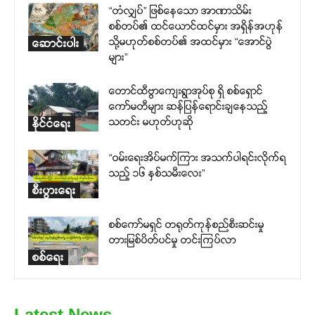
“တံလျှပ်” ဖြစ်နေသော အာဏာသိမ်း
စစ်တပ်၏ ထင်ယောင်ထင်မှား အရှိန်အဟုန်
သို့မဟုတ်စစ်တပ်၏ အထင်မှား “အောင်ပွဲ
ဆောင်းပါး
များ”
တောင်ထီဗွာကျေးရွာအုပ်စု ရှိ စစ်ရှောင်
ကော်မတီများ ဆန်ပြန်ရောင်းချနေသည့်
သတင်း မဟုတ်ဟုဆို
နိုင်ငံရေး
“ဝမ်းရေးအိပ်မက်ကြား အသက်ပါရင်းလိုက်ရ
သည့် ၁၆ နှစ်သမီးလေး”
စီးပွားရေး
စစ်ကော်မရှင် တရုတ်ကုန်စည်စီးဆင်းမှု
တားမြစ်ပိတ်ပင်မှု တင်းကြပ်လာ
စစ်ရေး
Latest News