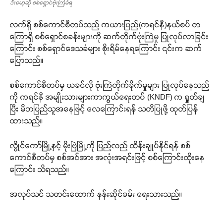
ဒီးမော့ဆို စစ်ရှောင်ဗုံးကြဲခံရ
လက်ရှိ စစ်ကောင်စီတပ်သည် ကယားပြည်(ကရင်နီ)နယ်စပ် တ
ကြောရှိ စစ်ရှောင်စခန်းများကို ဆက်တိုက်ဗုံးကြဲမှု ပြုလုပ်လာခြင်း
ကြောင်း စစ်ရှောင်ဒေသခံများ စိုးရိမ်နေရကြောင်း ၎င်းက ဆက်
ပြောသည်။
စစ်ကောင်စီတပ်မှ ယခင်လို ဗုံးကြဲတိုက်ခိုက်မှုများ ပြုလုပ်နေသည်
ကို ကရင်နီ အမျိုးသားများကာကွယ်ရေးတပ် (KNDF) က ရှုတ်ချ
ပြီး မိဘပြည်သူအနေဖြင့် လေကြောင်းရန် သတိပြုဖို့ ထုတ်ပြန်
ထားသည်။
လွိုင်ကော်မြို့နှင့် မိုးဗြဲမြို့ကို ပြည်လည် ထိန်းချုပ်နိုင်ရန် စစ်
ကောင်စီတပ်မှ စစ်အင်အား အလုံးအရင်းဖြင့် စစ်ကြောင်းထိုးနေ
ကြောင်း သိရသည်။
အလုပ်သင် သတင်းထောက် နန်းဆိုင်ခမ်း ရေးသားသည်။