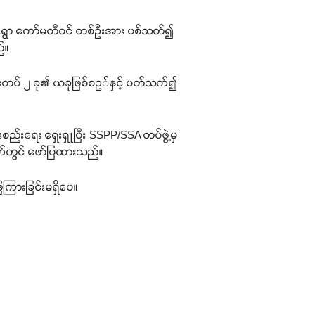
ေးရွာ ကော်မတီဝင် တစ်ဦးအား ပစ်သတ်၍
်။
ရေးတပ် ၂ ခု၏ ယခုဖြစ်စဥ်နှင့် ပတ်သက်၍
စည်းရေး ရှေးရှူပြီး SSPP/SSA တပ်ဖွဲ့မှ
်ချက်တွင် ဖော်ပြထားသည်။
ကြားခြင်းမရှိပေ။