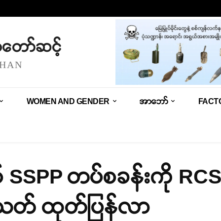
သံတော်ဆင့်
SHAN
WOMEN AND GENDER
အာဘော်
FACT
ု့နယ် SSPP တပ်စခန်းကို RC
တ် ထုတ်ပြန်လာ