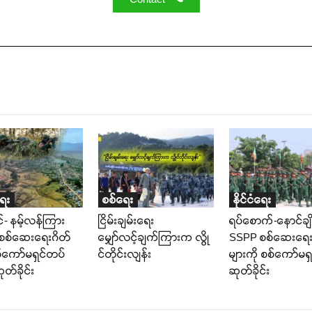
ရေး
စစ်ရေး
နိုင်ငံရေး
ိုင်- နမ့်လန်ကြား
ငြိမ်းချမ်းရေး
ရပ်စောက်-နောင်ချ
စစ်ဆေးရေးဂိတ်
မျှော်လင့်ချက်ကြားက လွို
SSPP စစ်ဆေးရေး
စ်ကော်မရှင်တပ်
င်တိုင်းလျန်း
များကို စစ်ကော်မရ
တ်ခိုင်း
ဆုတ်ခိုင်း