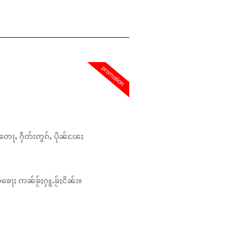
promotion
တေႃႇ ႁဵတ်းဢွၵ်ႇ ပိုၼ်ၽႄႈ
်ၶေႃႈ ဢၼ်ၶႂ်ႈႁူႉၶႂ်ႈငိၼ်း။