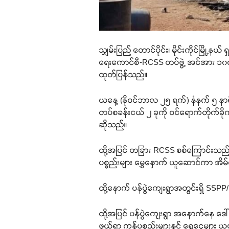
သျှမ်းပြည် တောင်ပိုင်း၊ မိုင်းကိုင်မြ
ရေးကောင်စီ-RCSS တပ်ဖွဲ့ အင်အား ၁၀၀ 
ထုတ်ပြန်သည်။
ယနေ့ (နိုဝင်ဘာလ ၂၅ ရက်) နံနက် ၅ နာရီခ
တပ်စခန်းငယ် ၂ ခုကို ဝင်ရောက်တိုက်ခိုက
ဆိုသည်။
ထို့အပြင် တခြား RCSS စစ်ကြောင်းသည် ပန
ပစ္စည်းများ မွှေနှောက် ယူဆောင်ကာ အိမ်
ထို့နောက် ပန်ပွဲကျေးရွာအတွင်းရှိ SSPP
ထို့အပြင် ပန်ပွဲကျေးရွာ အနောက်နေ ဒေါ်ရ
ဖွယ်ရာ ကုန်ပစ္စည်းများနှင့် ရွှေငွေမျာ