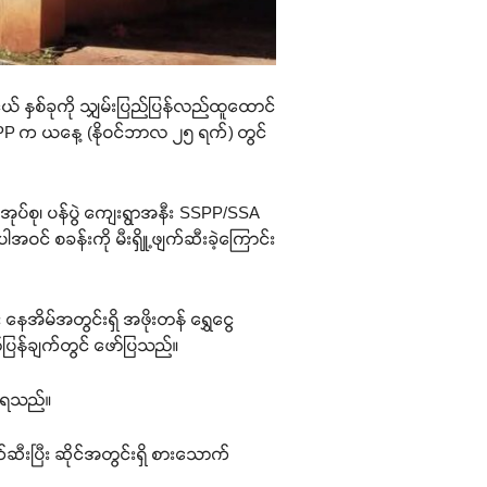
ငယ် နှစ်ခုကို သျှမ်းပြည်ပြန်လည်ထူထောင်
SSPP က ယနေ့ (နိုဝင်ဘာလ ၂၅ ရက်) တွင်
ာအုပ်စု၊ ပန်ပွဲ ကျေးရွာအနီး SSPP/SSA
ဝင် စခန်းကို မီးရှိူ့ဖျက်ဆီးခဲ့ကြောင်း
နေအိမ်အတွင်းရှိ အဖိုးတန် ရွှေငွေ
တ်ပြန်ချက်တွင် ဖော်ပြသည်။
 သိရသည်။
က်ဆီးပြီး ဆိုင်အတွင်းရှိ စားသောက်