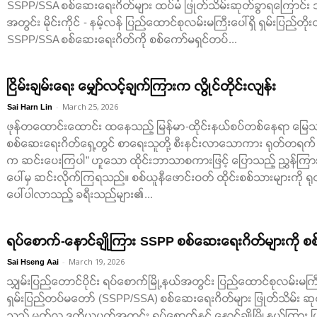
SSPP/SSA စစ်ဆေးရေးဂိတ်များ ထပ်မံ ဖြုတ်သိမ်းဆုတ်ခွာရကြောင်း သတင
အတွင်း မိုင်းကိုင် - နမ့်လန် ပြည်ထောင်စုလမ်းမကြီးပေါ်ရှိ ရှမ်းပြည်
SSPP/SSA စစ်ဆေးရေးဂိတ်ကို စစ်ကော်မရှင်တပ်...
ငြိမ်းချမ်းရေး မျှော်လင့်ချက်ကြားက လွိုင်တိုင်းလျန်း
-
March 25, 2026
Sai Harn Lin
ဖုန်တထောင်းထောင်း ထနေသည့် မြန်မာ-ထိုင်းနယ်စပ်တစ်နေရာ မြေသားလ
စစ်ဆေးရေးဂိတ်ရှေ့တွင် စာရေးသူတို့ စီးနင်းလာသောကား ရုတ်တရက် 
က ဆင်းပေးကြပါ” ဟူသော ထိုင်းဘာသာစကားဖြင့် ပြောသည့် ညွှန်ကြာ
ပေါ်မှ ဆင်းလိုက်ကြရသည်။ စစ်ယူနီဖောင်းဝတ် ထိုင်းစစ်သားများကို ရ
ပေါ်ပါလာသည့် ခရီးသည်များ၏...
ရပ်စောက်-နောင်ချိုကြား SSPP စစ်ဆေးရေးဂိတ်များကို စစ်
-
March 19, 2026
Sai Hseng Aai
သျှမ်းပြည်တောင်ပိုင်း ရပ်စောက်မြို့နယ်အတွင်း ပြည်ထောင်စုလမ်းမကြီ
ရှမ်းပြည်တပ်မတော် (SSPP/SSA) စစ်ဆေးရေးဂိတ်များ ဖြုတ်သိမ်း ဆုတ်ခွ
သည့် မတ်လ ဒုတိယပတ်အတွင်း ရပ်စောက်နှင့် နောင်ချိုမြို့နယ်ကြား ပြ