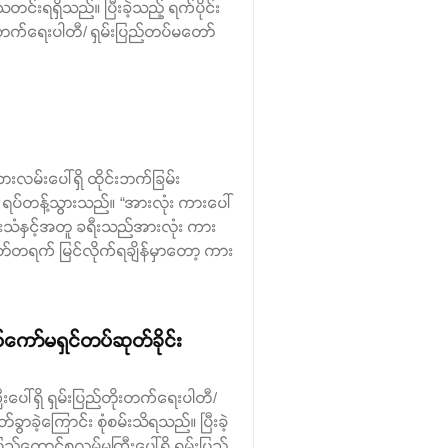
်းရရှိသည်။ ပြီးခဲ့သည့် ရက်ပိုင်း
တိုးတက်ရေးပါတီ/ ရှမ်းပြည်တပ်မတော်
မ်းပေါ်ရှိ ထိုင်းဘက်ခြမ်း
ရပ်တန့်သွားသည်။ “အားလုံး ကားပေါ်
းသံနှင့်အတူ ခရီးသည်အားလုံး ကား
ုတ်တရက် မြင်လိုက်ရချိန်မှာတော့ ကား
ကော်မရှင်တပ်ဆုတ်ခိုင်း
းပေါ်ရှိ ရှမ်းပြည်တိုးတက်ရေးပါတီ/
ာခဲ့ကြောင်း စုံစမ်းသိရသည်။ ပြီးခဲ့
ည်ထောင်စုလမ်မကြီးပေါ်ရှိ ရှမ်းပြည်