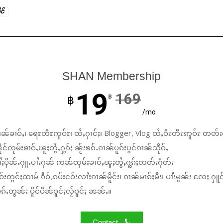
ုင်
SHAN Membership
19
169
฿
฿
/mo
ၼ်ၶၢဝ်ႇ၊ ရေႊတီႊဢူဝ်ႊ၊ ထႆႇႁၢင်ႈ၊ Blogger, Vlog ထႆႇဝီႊတီႊဢူဝ်ႊ တတ်း
်ၸုမ်းၶၢဝ်ႇၽူႈတွႆႇႁွၵ်ႈ ၼႂ်းၶၵ်ႉၵၢၼ်ပူၵ်းပွင်ၵၢၼ်သိုဝ်ႇ
ႆႈပိုၼ်ႉႁူႉပၢႆးႁၼ် ဢၼ်ၸုမ်းၶၢဝ်ႇၽူႈတွႆႇႁွၵ်ႈၸတ်းႁဵတ်း
်းတွင်ႈထၢမ် ၵဵဝ်ႇၵပ်းငဝ်းလၢႆးၵၢၼ်မိူင်း၊ ၵၢၼ်မၢၵ်ႈမီး၊ ပၢႆးမွၼ်း လႄႈ ႁူဝ
်ႉတွၼ်း ပိူင်ပဵၼ်ဝူင်ႈလႂ်ဝူင်ႈ ၼၼ်ႉ။
Contact