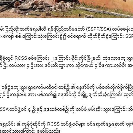
ို့နယ် ရှမ်းပြည်တိုးတက်ရေးပါတီ-ရှမ်းပြည်တပ်မတော် (SSPP/SSA) တပ်စခန်း
ကျော် စစ် ကြောင်းသုံးကြောင်းခွဲ၍ ဝင်ရောက် တိုက်ခိုက်ခဲ့ကြောင်း 
ွဲတွင် RCSS စစ်ကြောင်း ၂ ကြောင်း မိုင်းကိုင်မြို့နယ်၊ တုံလောကျေးရွ
်ပြီး တပ်သား ၄ ဦးအား ဖမ်းဆီးသွားကာ ဆိုင်ကယ် ၄ စီး၊ ကားတစ်စီး အပါအ
်ပွဲကျေးရွာ၊ ရွာကော်မတီဝင် တစ်ဉီး၏ နေအိမ်ကို ပစ်ခတ်တိုက်ခိုက်ပြီး 
ရှင် ဦးကန်ခမ်း အား ပစ်သတ်၍ နေအိမ်ကို မီးရှိူ့ ဖျက်ဆီးခဲ့ကြောင်း ထု
/SSA တပ်ဖွဲ့ဝင် ၄ ဦးနှင့် ဒေသခံတစ်ဦးကို ထပ်မံ ဖမ်းဆီး သွားကြောင်း
ွှေယိင်း ၏ ကုန်စုံဆိုင်ကို RCSS တပ်ဖွဲ့ဝင်များ ဝင်ရောက်မွှေနှောက် ဖျ
း ယူဆောင်သွားကြောင်း ဖော်ပြသည်။