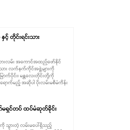
ှင့် တိုင်းရင်းသား
ှ ရထားလမ်း အကောင်အထည်ဖော်နိုင်
သား လက်နက်ကိုင်အဖွဲ့များကို
က်ပိုင်း၊ မန္တလေးတိုင်းတို့ကို
ာက်မည့် အဆိုပါ ပိုးလမ်းမစီမံကိန်း
်မရှင်တပ် ထပ်မံဆုတ်ခိုင်း
ြို့ကို သွားတဲ့ လမ်းမပေါ်ရှိသည့်