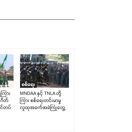
စစ်ရေး
ိုကြား
MNDAA နှင့် TNLA တို့
ဂိတ်
ကြား စစ်ရေးတင်းမာမှု
ှင်တပ်
လူထုအခက်အခဲကြုံတွေ့