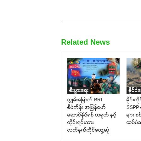
Related News
စီးပွားရေး
နိုင်ငံ
သျှမ်းမြောက် BRI
မိုင်းက
စီမံကိန်း အမြန်ဖော်
SSPP 
ဆောင်နိုင်ရန် တရုတ် နှင့်
များ စ
တိုင်းရင်းသား
ထပ်မံဆု
လက်နက်ကိုင်တွေ့ဆုံ