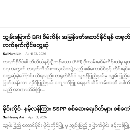
သျှမ်းမြောက် BRI စီမံကိန်း အမြန်ဖော်ဆောင်နိုင်ရန် တရုတ် န
လက်နက်ကိုင်တွေ့ဆုံ
-
April 23, 2026
Sai Harn Lin
တရုတ်နိုင်ငံ၏ ဘီလီယံနှင့်ချီတန်သော (BRI) ပိုးလမ်းမစီမံကိန်းထဲမ
ရေး အတွက် တရုတ်ကိုယ်စားလှယ်အဖွဲ့သည် စစ်ကောင်စီနှင့် တိုင်းရင်း
တွေ့ဆုံခဲ့ကြောင်း သိရသည်။ တရုတ်နိုင်ငံ ယူနန်ပြည်နယ်မှ သျှမ်းပြည်မြော
ဖြတ်သန်းကာ ရခိုင်ပြည်နယ် ကျောက်ဖြူ ရေနက်ဆိပ်ကမ်းအထိ ပေါက်ရေ
သည် အာဏာသိမ်းပြီး...
မိုင်းကိုင်- နမ့်လန်ကြား SSPP စစ်ဆေးရေးဂိတ်များ စစ်ကော
-
April 3, 2026
Sai Hseng Aai
သျှမ်းပြည် တောင်ပိုင်း မိုင်းကိုင်မြို့ မှ သျှမ်းပြည် မြောက်ပိုင်း နမ့်လန်မ