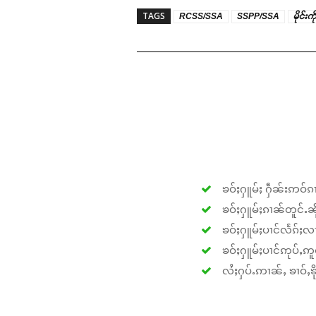
TAGS
RCSS/SSA
SSPP/SSA
မိုင်းကိ
ၶဝ်ႈႁူမ်ႈ ႁဵၼ်းဢဝ်ၵၢ
ၶဝ်ႈႁူမ်ႈၵၢၼ်တူင်ႉၼိုင
ၶဝ်ႈႁူမ်ႈပၢင်လႅၵ်ႈလၢ
ၶဝ်ႈႁူမ်ႈပၢင်ဢုပ်ႇဢူဝ
လႆႈႁပ်ႉဢၢၼ်ႇ ၶၢဝ်ႇၶိုၵ