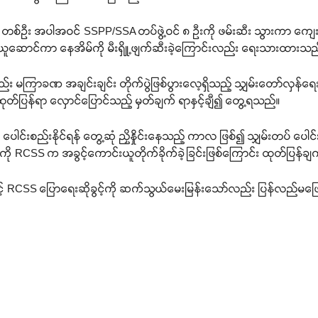
တစ်ဦး အပါအဝင် SSPP/SSA တပ်ဖွဲ့ဝင် ၈ ဦးကို ဖမ်းဆီး သွားကာ ကျ
ာက် ယူဆောင်ကာ နေအိမ်ကို မီးရှိူ့ဖျက်ဆီးခဲ့ကြောင်းလည်း ရေးသားထားသည
ည်း မကြာခဏ အချင်းချင်း တိုက်ပွဲဖြစ်ပွားလေ့ရှိသည့် သျှမ်းတော်လှန်
ုတ်ပြန်ရာ လှောင်ပြောင်သည့် မှတ်ချက် ရာနှင့်ချီ၍ တွေ့ရသည်။
င်းစည်းနိုင်ရန် တွေ့ဆုံ ညှိနှိုင်းနေသည့် ကာလ ဖြစ်၍ သျှမ်းတပ် ပေါင်း
ခြင်းကို RCSS က အခွင့်ကောင်းယူတိုက်ခိုက်ခဲ့ခြင်းဖြစ်ကြောင်း ထုတ်ပြန
ှင့် RCSS ပြောရေးဆိုခွင့်ကို ဆက်သွယ်မေးမြန်းသော်လည်း ပြန်လည်မဖြေ