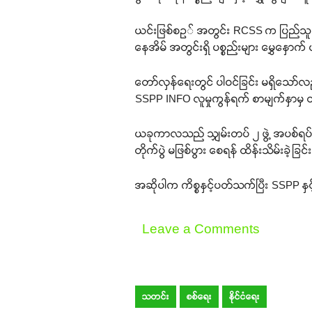
ယင်းဖြစ်စဥ် အတွင်း RCSS က ပြည်သူ 
နေအိမ် အတွင်းရှိ ပစ္စည်းများ မွှေနှေ
တော်လှန်ရေးတွင် ပါဝင်ခြင်း မရှိသော်လ
SSPP INFO လူမှုကွန်ရက် စာမျက်နှာမှ ထ
ယခုကာလသည် သျှမ်းတပ် ၂ ဖွဲ့ အပစ်ရပ် ပေါ
တိုက်ပွဲ မဖြစ်ပွား စေရန် ထိန်းသိမ်းခဲ့
အဆိုပါက ကိစ္စနှင့်ပတ်သက်ပြီး SSPP န
Leave a Comments
သတင်း
စစ်ရေး
နိုင်ငံရေး