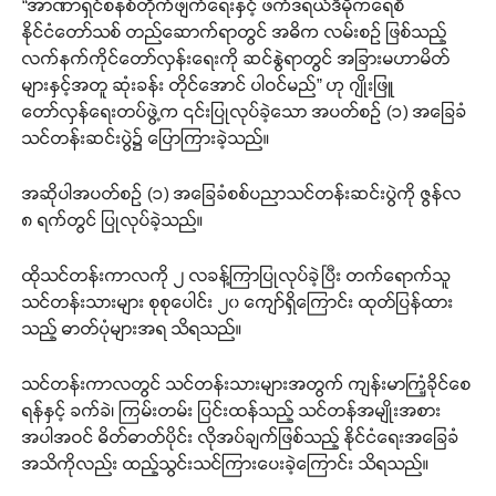
“အာဏာရှင်စနစ်တိုက်ဖျက်ရေးနှင့် ဖက်ဒရယ်ဒီမိုကရေစီ
နိုင်ငံတော်သစ် တည်ဆောက်ရာတွင် အဓိက လမ်းစဉ် ဖြစ်သည့်
လက်နက်ကိုင်တော်လှန်းရေးကို ဆင်နွဲရာတွင် အခြားမဟာမိတ်
များနှင့်အတူ ဆုံးခန်း တိုင်အောင် ပါဝင်မည်” ဟု ဂျိုးဖြူ
တော်လှန်ရေးတပ်ဖွဲ့က ၎င်းပြုလုပ်ခဲ့သော အပတ်စဉ် (၁) အခြေခံ
သင်တန်းဆင်းပွဲ၌ ပြောကြားခဲ့သည်။
အဆိုပါအပတ်စဉ် (၁) အခြေခံစစ်ပညာသင်တန်းဆင်းပွဲကို ဇွန်လ
၈ ရက်တွင် ပြုလုပ်ခဲ့သည်။
ထိုသင်တန်းကာလကို ၂ လခန့်ကြာပြုလုပ်ခဲ့ပြီး တက်ရောက်သူ
သင်တန်းသားများ စုစုပေါင်း ၂၀ ကျော်ရှိကြောင်း ထုတ်ပြန်ထား
သည့် ဓာတ်ပုံများအရ သိရသည်။
သင်တန်းကာလတွင် သင်တန်းသားများအတွက် ကျန်းမာကြံ့ခိုင်စေ
ရန်နှင့် ခက်ခဲ၊ ကြမ်းတမ်း ပြင်းထန်သည့် သင်တန်အမျိုးအစား
အပါအဝင် ဓိတ်ဓာတ်ပိုင်း လိုအပ်ချက်ဖြစ်သည့် နိုင်ငံရေးအခြေခံ
အသိကိုလည်း ထည့်သွင်းသင်ကြားပေးခဲ့ကြောင်း သိရသည်။