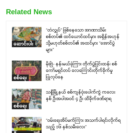
Related News
“တံလျှပ်” ဖြစ်နေသော အာဏာသိမ်း
စစ်တပ်၏ ထင်ယောင်ထင်မှား အရှိန်အဟုန်
သို့မဟုတ်စစ်တပ်၏ အထင်မှား “အောင်ပွဲ
ဆောင်းပါး
များ”
မိုးဗြဲ- နန်းမယ်ခုံကြား တိုက်ပွဲပြင်းထန်၊ စစ်
ကော်မရှင်တပ် လေကြောင်းတိုက်ခိုက်မှု
ပြုလုပ်နေ
စစ်ရေး
သန္နီမြို့နယ် စစ်ကျန်ဗုံးပေါက်ကွဲ ကလေး
နှစ် ဦးအပါအဝင် ၄ ဦး ထိခိုက်ဒဏ်ရာရ
စစ်ရေး
“ဝမ်းရေးအိပ်မက်ကြား အသက်ပါရင်းလိုက်ရ
သည့် ၁၆ နှစ်သမီးလေး”