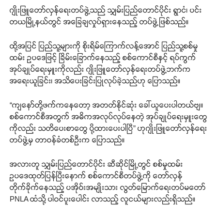
ဂျိုးဖြူတော်လှန်ရေးတပ်ဖွဲ့သည် သျှမ်းပြည်တောင်ပိုင်း ရွာငံ၊ ပင်း
တယမြို့နယ်တွင် အခြေချလှုပ်ရှားနေသည့် တပ်ဖွဲ့ဖြစ်သည်။
ထို့အပြင် ပြည်သူ့များကို စိုးရိမ်ကြောက်လန့်အောင် ပြည်သူ့စစ်မှု
ထမ်း ဥပဒေဖြင့် ခြိမ်းခြောက်နေသည့် စစ်ကောင်စီနှင့် ရပ်ကွက်
အုပ်ချုပ်ရေးမှူးကိုလည်း ဂျိုးဖြူတော်လှန်ရေးတပ်ဖွဲ့ဘက်က
အရေးယူခြင်း၊ အသိပေးခြင်းပြုလုပ်ခဲ့သည်ဟု ပြောသည်။
“ကျနော်တို့ဖက်ကနေတော့ အတတ်နိုင်ဆုံး ခေါ်ယူပေးပါတယ်ဗျ။
စစ်ကောင်စီအတွက် အဓိကအလုပ်လုပ်နေတဲ့ အုပ်ချုပ်ရေးမှူးတွေ
ကိုလည်း သတိပေးစာတွေ ပို့ထားပေးပါပြီ” ဟုဂျိုးဖြူတော်လှန်ရေး
တပ်ဖွဲ့မှ တာဝန်ခံတစ်ဦးက ပြောသည်။
အလားတူ သျှမ်းပြည်တောင်ပိုင်း ဆီဆိုင်မြို့တွင် စစ်မှုထမ်း
ဥပဒေထုတ်ပြန်ပြီးနောက် စစ်ကောင်စီတပ်ဖွဲ့ကို တော်လှန်
တိုက်ခိုက်နေသည့် ပအိုဝ်းအမျိုးသား လွတ်မြောက်ရေးတပ်မတော်
PNLA ထံသို့ ပါဝင်ပူးပေါင်း လာသည့် လူငယ်များလည်းရှိသည်။