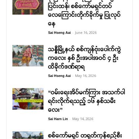
ပြင်းထန်၊ စစ်ကော်မရှင်တပ်
လေကြောင်းတိုက်ခိုက်မှု ပြုလုပ်
နေ
-
June 16, 2026
Sai Hseng Aai
သန္နီမြို့နယ် စစ်ကျန်ဗုံးပေါက်ကွဲ
ကလေး နှစ် ဦးအပါအဝင် ၄ ဦး
ထိခိုက်ဒဏ်ရာရ
-
May 16, 2026
Sai Hseng Aai
“ဝမ်းရေးအိပ်မက်ကြား အသက်ပါ
ရင်းလိုက်ရသည့် ၁၆ နှစ်သမီး
လေး”
-
May 14, 2026
Sai Harn Lin
စစ်ကော်မရှင် တရုတ်ကုန်စည်စီး