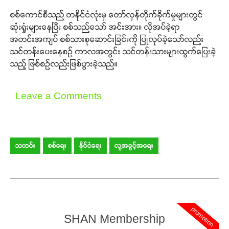
စစ်ကောင်စီသည် တနိုင်ငံလုံးမှ တော်လှန်တိုက်ခိုက်မှုများတွင်
ဆုံးရှုံးများနေပြီး စစ်သည်သော် အင်းအား။ လိုအပ်ခဲ့ရာ
အတင်းအကျပ် စစ်သားစုဆောင်းခြင်းကို ပြုလုပ်ခဲ့သော်လည်း
သင်တန်းပေးနေစဉ် ကာလအတွင်း သင်တန်းသားများထွက်ပြေးခဲ့
သည့် ဖြစ်စဉ်လည်းဖြစ်ပွားခဲ့သည်။
Leave a Comments
သတင်း
စစ်ရေး
နိုင်ငံရေး
လူ့အခွင့်အရေး
promotion
SHAN Membership