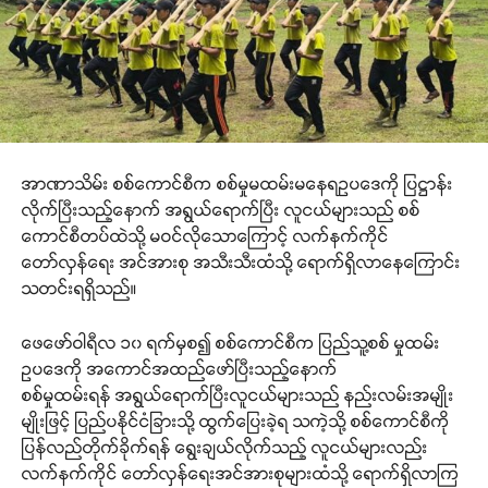
အာဏာသိမ်း စစ်ကောင်စီက စစ်မှုမထမ်းမနေရဥပဒေကို ပြဋ္ဌာန်း
လိုက်ပြီးသည့်နောက် အရွယ်ရောက်ပြီး လူငယ်များသည် စစ်
ကောင်စီတပ်ထဲသို့ မဝင်လိုသောကြောင့် လက်နက်ကိုင်
တော်လှန်ရေး အင်အားစု အသီးသီးထံသို့ ရောက်ရှိလာနေကြောင်း
သတင်းရရှိသည်။
ဖေဖော်ဝါရီလ ၁၀ ရက်မှစ၍ စစ်ကောင်စီက ပြည်သူ့စစ် မှုထမ်း
ဥပဒေကို အကောင်အထည်ဖော်ပြီးသည့်နောက်
စစ်မှုထမ်းရန် အရွယ်ရောက်ပြီးလူငယ်များသည် နည်းလမ်းအမျိုး
မျိုးဖြင့် ပြည်ပနိုင်ငံခြားသို့ ထွက်ပြေးခဲ့ရ သကဲ့သို့ စစ်ကောင်စီကို
ပြန်လည်တိုက်ခိုက်ရန် ရွေးချယ်လိုက်သည့် လူငယ်များလည်း
လက်နက်ကိုင် တော်လှန်ရေးအင်အားစုများထံသို့ ရောက်ရှိလာကြ