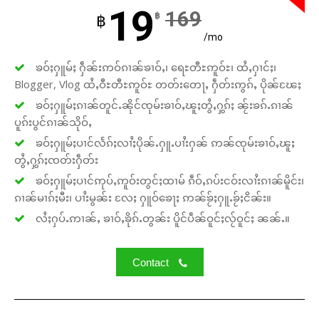
19
169
฿
฿
/mo
ၶဝ်ႈႁူမ်ႈ ႁဵၼ်းဢဝ်ၵၢၼ်ၶၢဝ်ႇ၊ ရေႊတီႊဢူဝ်ႊ၊ ထႆႇႁၢင်ႈ၊
Blogger, Vlog ထႆႇဝီႊတီႊဢူဝ်ႊ တတ်းတေႃႇ ႁဵတ်းဢွၵ်ႇ ပိုၼ်ၽႄႈ
ၶဝ်ႈႁူမ်ႈၵၢၼ်တူင်ႉၼိုင်ၸုမ်းၶၢဝ်ႇၽူႈတွႆႇႁွၵ်ႈ ၼႂ်းၶၵ်ႉၵၢၼ်
ပူၵ်းပွင်ၵၢၼ်သိုဝ်ႇ
ၶဝ်ႈႁူမ်ႈပၢင်လႅၵ်ႈလၢႆႈပိုၼ်ႉႁူႉပၢႆးႁၼ် ဢၼ်ၸုမ်းၶၢဝ်ႇၽူႈ
တွႆႇႁွၵ်ႈၸတ်းႁဵတ်း
ၶဝ်ႈႁူမ်ႈပၢင်ဢုပ်ႇဢူဝ်းတွင်ႈထၢမ် ၵဵဝ်ႇၵပ်းငဝ်းလၢႆးၵၢၼ်မိူင်း၊
ၵၢၼ်မၢၵ်ႈမီး၊ ပၢႆးမွၼ်း လႄႈ ႁူဝ်ၶေႃႈ ဢၼ်ၶႂ်ႈႁူႉၶႂ်ႈငိၼ်း။
လႆႈႁပ်ႉဢၢၼ်ႇ ၶၢဝ်ႇၶိုၵ်ႉတွၼ်း ပိူင်ပဵၼ်ဝူင်ႈလႂ်ဝူင်ႈ ၼၼ်ႉ။
Contact