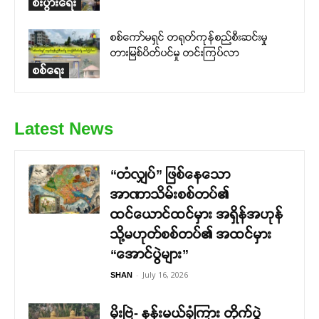
စီးပွားရေး
စစ်ကော်မရှင် တရုတ်ကုန်စည်စီးဆင်းမှု
တားမြစ်ပိတ်ပင်မှု တင်းကြပ်လာ
စစ်ရေး
Latest News
“တံလျှပ်” ဖြစ်နေသော
အာဏာသိမ်းစစ်တပ်၏
ထင်ယောင်ထင်မှား အရှိန်အဟုန်
သို့မဟုတ်စစ်တပ်၏ အထင်မှား
“အောင်ပွဲများ”
-
July 16, 2026
SHAN
မိုးဗြဲ- နန်းမယ်ခုံကြား တိုက်ပွဲ