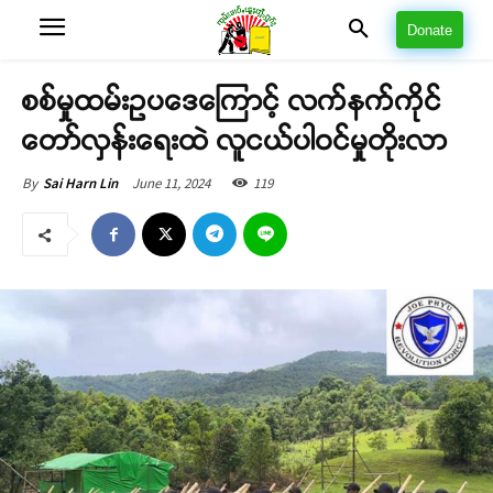
Donate
စစ်မှုထမ်းဥပဒေကြောင့် လက်နက်ကိုင်
တော်လှန်းရေးထဲ လူငယ်ပါဝင်မှုတိုးလာ
June 11, 2024
119
By
Sai Harn Lin