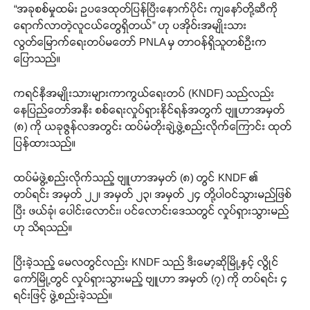
“အခုစစ်မှုထမ်း ဥပဒေထုတ်ပြန်ပြီးနောက်ပိုင်း ကျနော်တို့ဆီကို
ရောက်လာတဲ့လူငယ်တွေရှိတယ်” ဟု ပအိုဝ်းအမျိုးသား
လွတ်မြောက်ရေးတပ်မတော် PNLA မှ တာဝန်ရှိသူတစ်ဦးက
ပြောသည်။
ကရင်နီအမျိုးသားများကာကွယ်ရေးတပ် (KNDF) သည်လည်း
နေပြည်တော်အနီး စစ်ရေးလှုပ်ရှားနိုင်ရန်အတွက် ဗျူဟာအမှတ်
(၈) ကို ယခုဇွန်လအတွင်း ထပ်မံတိုးချဲ့ဖွဲ့စည်းလိုက်ကြောင်း ထုတ်
ပြန်ထားသည်။
ထပ်မံဖွဲ့စည်းလိုက်သည့် ဗျူဟာအမှတ် (၈) တွင် KNDF ၏
တပ်ရင်း အမှတ် ၂၂၊ အမှတ် ၂၃၊ အမှတ် ၂၄ တို့ပါဝင်သွားမည်ဖြစ်
ပြီး ဖယ်ခုံ၊ ပေါင်းလောင်း၊ ပင်လောင်းဒေသတွင် လှုပ်ရှားသွားမည်
ဟု သိရသည်။
ပြီးခဲ့သည့် မေလတွင်လည်း KNDF သည် ဒီးမော့ဆိုမြို့နှင့် လွိုင်
ကော်မြို့တွင် လှုပ်ရှားသွားမည့် ဗျူဟာ အမှတ် (၇) ကို တပ်ရင်း ၄
ရင်းဖြင့် ဖွဲ့စည်းခဲ့သည်။