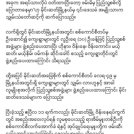
အခုက အရပ်သားလိုပဲ ဝတ်ထားပြီးတော့ ဖမ်းမိမှ ပြည်သူ့စစ်လို့
ပြောတာနေမှာ”ဟု မိုင်းဆတ်မြို့နယ်မှ ၎င်းဒေသခံ အမျိုးသားက
သျှမ်းသံတော်ဆင့်ကို ဆက်ပြောသည်။
လက်ရှိတွင် မိုင်းဆတ်မြို့နယ်အတွင်း စစ်ကောင်စီတပ်မှ
ဦးဆောင်၍ ကျေးရွာများတွင် လူဦးရေ (၁၀) ဦးခန့်ဖြင့် ပြည်သူ့စစ်
အဖွဲ့များ ဖွဲ့စည်းပေးထားပြီး ဟိုနား၊ ဝိန်းနေ၊ ဝိန်းကောင်း၊ မယ့်
ဆတ်၊ မယ့်နိမ်၊ ဝမ်ကန်၊ ဆိုင်းခေါင် စသည့် ကျေးရွာတိုင်းတွင်
ဖွဲ့စည်းပေးထားကြောင်း သိရသည်။
ထို့အပြင် မိုင်းဆတ်အခြေစိုက် စစ်ကောင်စီတပ် ခလရ-၄၉ မှ
မြို့နယ်အတွင်းရှိ ကျေးရွာများတွင် သျှမ်း၊ လားဟူနှင့် အာခါ
လူမျိုးစုအလိုက် ပြည်သူ့စစ်အဖွဲ့များ ဖွဲ့စည်းပေးထားကြောင်း မိုင်း
ဆတ်ဒေသခံများက ပြောသည်။
ပြီးခဲ့သည့် ဧပြီလ ၁၁ ရက်ကလည်း မိုင်းဆတ်မြို့ ဝိန်းနေရပ်ကွက်
တွင် အစည်းအဝေးလုပ်ရန် လူမစုပေးသည့် ရာအိမ်မှူးတစ်ဦးကို
စစ်ကောင်စီလက်အောက်ခံ ရဲနှင့် အုပ်ချုပ်ရေးမှူးတို့က ဖမ်းဆီး
ခေါ်ဆောင်သွားခဲ့ကြောင်း ဒေသခံများထံမှ သိရသည်။