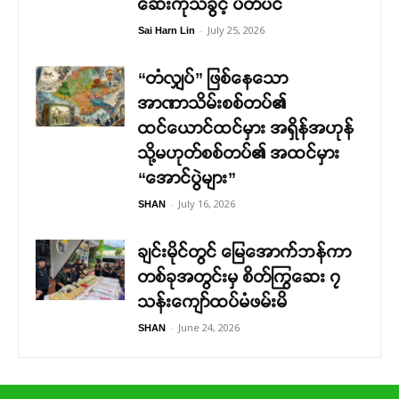
ဆေးကုသခွင့် ပိတ်ပင်
-
July 25, 2026
Sai Harn Lin
“တံလျှပ်” ဖြစ်နေသော
အာဏာသိမ်းစစ်တပ်၏
ထင်ယောင်ထင်မှား အရှိန်အဟုန်
သို့မဟုတ်စစ်တပ်၏ အထင်မှား
“အောင်ပွဲများ”
-
July 16, 2026
SHAN
ချင်းမိုင်တွင် မြေအောက်ဘန်ကာ
တစ်ခုအတွင်းမှ စိတ်ကြွဆေး ၇
သန်းကျော်ထပ်မံဖမ်းမိ
-
June 24, 2026
SHAN