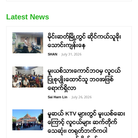
Latest News
မိုင်းဆတ်မြို့တွင် ဆိုင်ကယ်သူခိုး
သောင်းကျန်းနေ
-
July 31, 2026
SHAN
မူးယစ်သားကောင်ဘဝမှ လူငယ်
ပြုစုပျိုးထောင်သူ ဘဝအဖြစ်
ရောက်ရှိလာ
-
July 26, 2026
Sai Harn Lin
မူဆယ် KTV များတွင် မူးယစ်ဆေး
ကြောင့် လူငယ်များ ဆက်တိုက်
သေဆုံး၊ တရုတ်ဘက်ကပါ