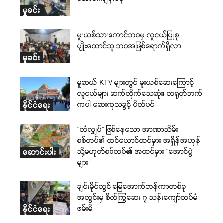
မှုခင်း
မူးယစ်သားကောင်ဘဝမှ လူငယ်ပြုစု
ပျိုးထောင်သူ ဘဝအဖြစ်ရောက်ရှိလာ
မှုခင်း
မူဆယ် KTV များတွင် မူးယစ်ဆေးကြောင့်
လူငယ်များ ဆက်တိုက်သေဆုံး၊ တရုတ်ဘက်
ကပါ ဆေးကုသခွင့် ပိတ်ပင်
နိုင်ငံရေး
“တံလျှပ်” ဖြစ်နေသော အာဏာသိမ်း
စစ်တပ်၏ ထင်ယောင်ထင်မှား အရှိန်အဟုန်
သို့မဟုတ်စစ်တပ်၏ အထင်မှား “အောင်ပွဲ
ဆောင်းပါး
များ”
ချင်းမိုင်တွင် မြေအောက်ဘန်ကာတစ်ခု
အတွင်းမှ စိတ်ကြွဆေး ၇ သန်းကျော်ထပ်မံ
ဖမ်းမိ
နိုင်ငံရေး