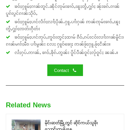
ၶဝ်ႈႁူမ်ႈၵၢၼ်တူင်ႉၼိုင်ၸုမ်းၶၢဝ်ႇၽူႈတွႆႇႁွၵ်ႈ ၼႂ်းၶၵ်ႉၵၢၼ်
ပူၵ်းပွင်ၵၢၼ်သိုဝ်ႇ
ၶဝ်ႈႁူမ်ႈပၢင်လႅၵ်ႈလၢႆႈပိုၼ်ႉႁူႉပၢႆးႁၼ် ဢၼ်ၸုမ်းၶၢဝ်ႇၽူႈ
တွႆႇႁွၵ်ႈၸတ်းႁဵတ်း
ၶဝ်ႈႁူမ်ႈပၢင်ဢုပ်ႇဢူဝ်းတွင်ႈထၢမ် ၵဵဝ်ႇၵပ်းငဝ်းလၢႆးၵၢၼ်မိူင်း၊
ၵၢၼ်မၢၵ်ႈမီး၊ ပၢႆးမွၼ်း လႄႈ ႁူဝ်ၶေႃႈ ဢၼ်ၶႂ်ႈႁူႉၶႂ်ႈငိၼ်း။
လႆႈႁပ်ႉဢၢၼ်ႇ ၶၢဝ်ႇၶိုၵ်ႉတွၼ်း ပိူင်ပဵၼ်ဝူင်ႈလႂ်ဝူင်ႈ ၼၼ်ႉ။
Contact
Related News
မိုင်းဆတ်မြို့တွင် ဆိုင်ကယ်သူခိုး
သောင်းကျန်းနေ