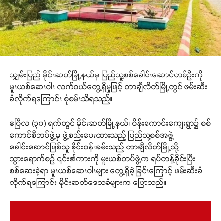
သျှမ်းပြည် မိုင်းဆတ်မြို့နယ်မှ ပြည်သူ့စစ်ခေါင်းဆောင်တစ်ဦးကို
မူးယစ်ဆေးဝါး လက်ဝယ်တွေ့ရှိမှုဖြင့် တာချီလိတ်မြို့တွင် ဖမ်းဆီး
ခံလိုက်ရကြောင်း စုံစမ်းသိရသည်။
ဧပြီလ (၃၀) ရက်တွင် မိုင်းဆတ်မြို့နယ်၊ ဝိန်းကောင်းကျေးရွာ၌ စစ်
ကောင်စီတပ်ဖွဲ့မှ ဖွဲ့စည်းပေးထားသည့် ပြည်သူ့စစ်အဖွဲ့
ခေါင်းဆောင်ဖြစ်သူ စိုင်းဝန်းခမ်းသည် တာချီလိတ်မြို့သို့
သွားရောက်စဉ် ၎င်း၏ကားကို မူးယစ်တပ်ဖွဲ့က ရပ်တန့်ခိုင်းပြီး
စစ်ဆေးခဲ့ရာ မူးယစ်ဆေးဝါးများ တွေ့ရှိခဲ့ခြင်းကြောင့် ဖမ်းဆီးခံ
လိုက်ရကြောင်း မိုင်းဆတ်ဒေသခံများက ပြောသည်။