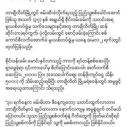
တာချီလိတ်မြို့တွင် ဖမ်းဆီးခံလိုက်ရသည့် ပြည်သူ့စစ်ခေါင်းဆောင်
ဖြစ်သူ အသက် (၃၇) နှစ် အရွယ်ရှိ စိုင်းဝမ်းခမ်းကို သတင်းအရ
မူးယစ်တပ်ဖွဲ့မှ သက်သေများနှင့်အတူ တာချီလိတ်မြို့၊ ဆန်
ဆိုင်း(က)ရပ်ကွက်၊ ပုံလို့လမ်းတွင် စောင့်ဖမ်းခဲ့ကြောင်း စစ်
ကောင်စီလက်အောက်ခံ မူးယစ်တပ်ဖွဲ့မှ ယနေ့ (မေလ ၂ ရက်)တွင်
ထုတ်ပြန်သည်။
စိုင်းဝန်းခမ်း မောင်းနှင်လာသည့် ကားကို ရပ်တန့်စစ်ဆေးပြီး
ရှာဖွေခဲ့ရာ ၎င်းကားပေါ်မှ စိတ်ပြောင်းဆေးဝါး အက်တက်စီ
ဆေးပြား ၂၀၀၀၀ ပြား (ဒေသပေါက်ဈေး တန်ဖိုးကျပ်ငွေ သိန်း
၅၀၀၀) ကို သိမ်းဆည်းရမိပြီး တာချီလိတ် မြို့မရဲစခန်းတွင် အမှုဖွင့်
အရေးယူထားကြောင်း သိရသည်။
“၃၀ ရက်နေ့က ဖမ်းမိတာ၊ ဒီနေ့ကျတော့ သတင်းထွက်လာတာ။
တာချီလိတ်မှာပဲ ချုပ်ထားတာ၊ နောက်လကျမှ အမှုစွဲချက် တင်မယ်
ပြောတယ်။ သူသာ ပြည်သူ့စစ်ဝတ်စုံနဲ့ ဂိတ်တွေကို ဖြတ်မယ်ဆိုရင်
ပြည်သူ့စစ်ကဒ်ကို ပြနိုင်ရင် သူ့ကို မစစ်တာလည်း ဖြစ်နိုင်တယ်။