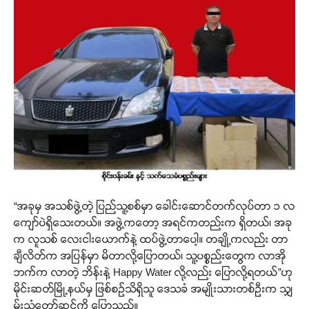
“အခုမှ အသစ်ဖွဲ့တဲ့ ပြည်သူ့စစ်မှာ ခေါင်းဆောင်တက်လုပ်တာ ၁ လ
ကျော်ပဲရှိသေးတယ်။ အဖွဲ့ကတော့ အရင်ကတည်းက ရှိတယ်၊ အခု
က လူသစ် လေးငါးယောက်နဲ့ ထပ်ဖွဲ့တာပေါ့။ တချို့ကလည်း တာ
ချီလိတ်က အပြန်မှာ မိတာလို့ပြောတယ်၊ သူ့ပစ္စည်းတွေက လာအို
ဘက်က လာတဲ့ ဘိန်းနဲ့ Happy Water လို့လည်း ပြောလို့ရတယ်”ဟု
မိုင်းဆတ်မြို့နယ်မှ ဖြစ်စဉ်သိရှိသူ ဒေသခံ အမျိုးသားတစ်ဦးက သျှ
မ်းသံတော်ဆင့်ကို ပြောသည်။