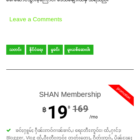
Leave a Comments
သတင်း
နိုင်ငံရေး
မှုခင်း
မူးယစ်ဆေးဝါး
promotion
SHAN Membership
19
169
฿
฿
/mo
ၶဝ်ႈႁူမ်ႈ ႁဵၼ်းဢဝ်ၵၢၼ်ၶၢဝ်ႇ၊ ရေႊတီႊဢူဝ်ႊ၊ ထႆႇႁၢင်ႈ၊
Blogger, Vlog ထႆႇဝီႊတီႊဢူဝ်ႊ တတ်းတေႃႇ ႁဵတ်းဢွၵ်ႇ ပိုၼ်ၽႄႈ