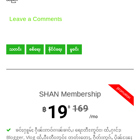
Leave a Comments
သတင်း
စစ်ရေး
နိုင်ငံရေး
မှုခင်း
promotion
SHAN Membership
19
169
฿
฿
/mo
ၶဝ်ႈႁူမ်ႈ ႁဵၼ်းဢဝ်ၵၢၼ်ၶၢဝ်ႇ၊ ရေႊတီႊဢူဝ်ႊ၊ ထႆႇႁၢင်ႈ၊
Blogger, Vlog ထႆႇဝီႊတီႊဢူဝ်ႊ တတ်းတေႃႇ ႁဵတ်းဢွၵ်ႇ ပိုၼ်ၽႄႈ