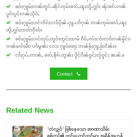
ၶဝ်ႈႁူမ်ႈၵၢၼ်တူင်ႉၼိုင်ၸုမ်းၶၢဝ်ႇၽူႈတွႆႇႁွၵ်ႈ ၼႂ်းၶၵ်ႉၵၢၼ်
ပူၵ်းပွင်ၵၢၼ်သိုဝ်ႇ
ၶဝ်ႈႁူမ်ႈပၢင်လႅၵ်ႈလၢႆႈပိုၼ်ႉႁူႉပၢႆးႁၼ် ဢၼ်ၸုမ်းၶၢဝ်ႇၽူႈ
တွႆႇႁွၵ်ႈၸတ်းႁဵတ်း
ၶဝ်ႈႁူမ်ႈပၢင်ဢုပ်ႇဢူဝ်းတွင်ႈထၢမ် ၵဵဝ်ႇၵပ်းငဝ်းလၢႆးၵၢၼ်မိူင်း၊
ၵၢၼ်မၢၵ်ႈမီး၊ ပၢႆးမွၼ်း လႄႈ ႁူဝ်ၶေႃႈ ဢၼ်ၶႂ်ႈႁူႉၶႂ်ႈငိၼ်း။
လႆႈႁပ်ႉဢၢၼ်ႇ ၶၢဝ်ႇၶိုၵ်ႉတွၼ်း ပိူင်ပဵၼ်ဝူင်ႈလႂ်ဝူင်ႈ ၼၼ်ႉ။
Contact
Related News
“တံလျှပ်” ဖြစ်နေသော အာဏာသိမ်း
စစ်တပ်၏ ထင်ယောင်ထင်မှား အရှိန်အဟုန်