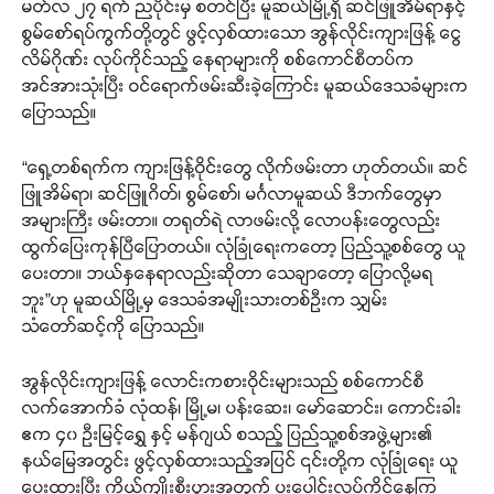
မတ်လ ၂၇ ရက် ညပိုင်းမှ စတင်ပြီး မူဆယ်မြို့ရှိ ဆင်ဖြူအိမ်ရာနှင့်
စွမ်စော်ရပ်ကွက်တို့တွင် ဖွင့်လှစ်ထားသော အွန်လိုင်းကျားဖြန့် ငွေ
လိမ်ဂိုဏ်း လုပ်ကိုင်သည့် နေရာများကို စစ်ကောင်စီတပ်က
အင်အားသုံးပြီး ဝင်ရောက်ဖမ်းဆီးခဲ့ကြောင်း မူဆယ်ဒေသခံများက
ပြောသည်။
“ရှေ့တစ်ရက်က ကျားဖြန့်ဝိုင်းတွေ လိုက်ဖမ်းတာ ဟုတ်တယ်။ ဆင်
ဖြူအိမ်ရာ၊ ဆင်ဖြူဂိတ်၊ စွမ်စော်၊ မင်္ဂလာမူဆယ် ဒီဘက်တွေမှာ
အများကြီး ဖမ်းတာ။ တရုတ်ရဲ လာဖမ်းလို့ လောပန်းတွေလည်း
ထွက်ပြေးကုန်ပြီပြောတယ်။ လုံခြုံရေးကတော့ ပြည်သူ့စစ်တွေ ယူ
ပေးတာ။ ဘယ်နှနေရာလည်းဆိုတာ သေချာတော့ ပြောလို့မရ
ဘူး”ဟု မူဆယ်မြို့မှ ဒေသခံအမျိုးသားတစ်ဦးက သျှမ်း
သံတော်ဆင့်ကို ပြောသည်။
အွန်လိုင်းကျားဖြန့် လောင်းကစားဝိုင်းများသည် စစ်ကောင်စီ
လက်အောက်ခံ လုံထန်၊ မြို့မ၊ ပန်းဆေး၊ မော်ဆောင်း၊ ကောင်းခါး
ဧက ၄၀ ဦးမြင့်ရွှေ နှင့် မန်ဂျယ် စသည့် ပြည်သူ့စစ်အဖွဲ့များ၏
နယ်မြေအတွင်း ဖွင့်လှစ်ထားသည့်အပြင် ၎င်းတို့က လုံခြုံရေး ယူ
ပေးထားပြီး ကိုယ်ကျိုးစီးပွားအတွက် ပူးပေါင်းလုပ်ကိုင်နေကြ