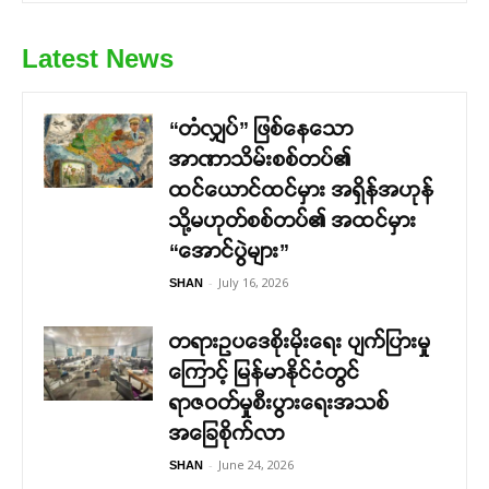
Latest News
“တံလျှပ်” ဖြစ်နေသော
အာဏာသိမ်းစစ်တပ်၏
ထင်ယောင်ထင်မှား အရှိန်အဟုန်
သို့မဟုတ်စစ်တပ်၏ အထင်မှား
“အောင်ပွဲများ”
-
July 16, 2026
SHAN
တရားဥပဒေစိုးမိုးရေး ပျက်ပြားမှု
ကြောင့် မြန်မာနိုင်ငံတွင်
ရာဇဝတ်မှုစီးပွားရေးအသစ်
အခြေစိုက်လာ
-
June 24, 2026
SHAN