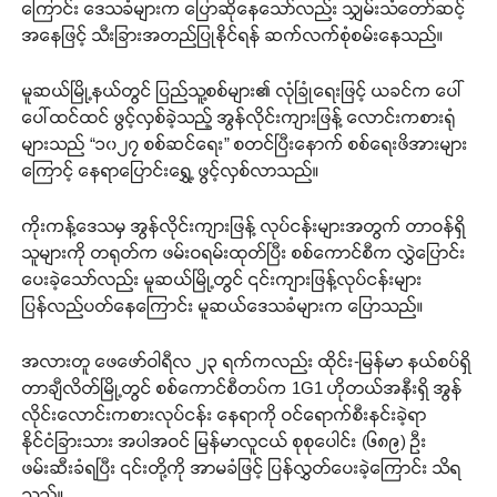
ကြောင်း ဒေသခံများက ပြောဆိုနေသော်လည်း သျှမ်းသံတော်ဆင့်
အနေဖြင့် သီးခြားအတည်ပြုနိုင်ရန် ဆက်လက်စုံစမ်းနေသည်။
မူဆယ်မြို့နယ်တွင် ပြည်သူ့စစ်များ၏ လုံခြုံရေးဖြင့် ယခင်က ပေါ်
ပေါ်ထင်ထင် ဖွင့်လှစ်ခဲ့သည့် အွန်လိုင်းကျားဖြန့် လောင်းကစားရုံ
များသည် “၁၀၂၇ စစ်ဆင်ရေး” စတင်ပြီးနောက် စစ်ရေးဖိအားများ
ကြောင့် နေရာပြောင်းရွှေ့ ဖွင့်လှစ်လာသည်။
ကိုးကန့်ဒေသမှ အွန်လိုင်းကျားဖြန့် လုပ်ငန်းများအတွက် တာဝန်ရှိ
သူများကို တရုတ်က ဖမ်းဝရမ်းထုတ်ပြီး စစ်ကောင်စီက လွှဲပြောင်း
ပေးခဲ့သော်လည်း မူဆယ်မြို့တွင် ၎င်းကျားဖြန့်လုပ်ငန်းများ
ပြန်လည်ပတ်နေကြောင်း မူဆယ်ဒေသခံများက ပြောသည်။
အလားတူ ဖေဖော်ဝါရီလ ၂၃ ရက်ကလည်း ထိုင်း-မြန်မာ နယ်စပ်ရှိ
တာချီလိတ်မြို့တွင် စစ်ကောင်စီတပ်က 1G1 ဟိုတယ်အနီးရှိ အွန်
လိုင်းလောင်းကစားလုပ်ငန်း နေရာကို ဝင်ရောက်စီးနင်းခဲ့ရာ
နိုင်ငံခြားသား အပါအဝင် မြန်မာလူငယ် စုစုပေါင်း (၆၈၉) ဦး
ဖမ်းဆီးခံရပြီး ၎င်းတို့ကို အာမခံဖြင့် ပြန်လွှတ်ပေးခဲ့ကြောင်း သိရ
သည်။