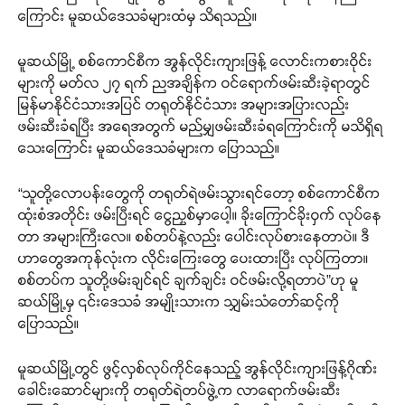
ကြောင်း မူဆယ်ဒေသခံများထံမှ သိရသည်။
မူဆယ်မြို့ စစ်ကောင်စီက အွန်လိုင်းကျားဖြန့် လောင်းကစားဝိုင်း
များကို မတ်လ ၂၇ ရက် ညအချိန်က ဝင်ရောက်ဖမ်းဆီးခဲ့ရာတွင်
မြန်မာနိုင်ငံသားအပြင် တရုတ်နိုင်ငံသား အများအပြားလည်း
ဖမ်းဆီးခံရပြီး အရေအတွက် မည်မျှဖမ်းဆီးခံရကြောင်းကို မသိရှိရ
သေးကြောင်း မူဆယ်ဒေသခံများက ပြောသည်။
“သူတို့လောပန်းတွေကို တရုတ်ရဲဖမ်းသွားရင်တော့ စစ်ကောင်စီက
ထုံးစံအတိုင်း ဖမ်းပြီးရင် ငွေညှစ်မှာ‌ပေါ့။ ခိုးကြောင်ခိုးဝှက် လုပ်နေ
တာ အများကြီးလေ။ စစ်တပ်နဲ့လည်း ပေါင်းလုပ်စားနေတာပဲ။ ဒီ
ဟာတွေအကုန်လုံးက လိုင်းကြေးတွေ ပေးထားပြီး လုပ်ကြတာ။
စစ်တပ်က သူတို့ဖမ်းချင်ရင် ချက်ချင်း ဝင်ဖမ်းလို့ရတာပဲ”ဟု မူ
ဆယ်မြို့မှ ၎င်းဒေသခံ အမျိုးသားက သျှမ်းသံတော်ဆင့်ကို
ပြောသည်။
မူဆယ်မြို့တွင် ဖွင့်လှစ်လုပ်ကိုင်နေသည့် အွန်လိုင်းကျားဖြန့်ဂိုဏ်း
ခေါင်းဆောင်များကို တရုတ်ရဲတပ်ဖွဲ့က လာရောက်ဖမ်းဆီး