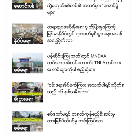
သို့မဟုတ်စစ်တပ်၏ အထင်မှား “အောင်ပွဲ
ဆောင်းပါး
များ”
တရားဥပဒေစိုးမိုးရေး ပျက်ပြားမှုကြောင့်
မြန်မာနိုင်ငံတွင် ရာဇဝတ်မှုစီးပွားရေးအသစ်
အခြေစိုက်လာ
နိုင်ငံရေး
ပန်ဆိုင်း(ကြူကုတ်)တွင် MNDAA
တပ်သားသစ်ထပ်ကောက်၊ TNLA တပ်သား
ဟောင်းများကိုပါ စည်းရုံးနေ
စစ်ရေး
“ဝမ်းရေးအိပ်မက်ကြား အသက်ပါရင်းလိုက်ရ
သည့် ၁၆ နှစ်သမီးလေး”
စီးပွားရေး
စစ်ကော်မရှင် တရုတ်ကုန်စည်စီးဆင်းမှု
တားမြစ်ပိတ်ပင်မှု တင်းကြပ်လာ
စစ်ရေး