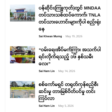
ပန်ဆိုင်း(ကြူကုတ်)တွင် MNDAA
တပ်သားသစ်ထပ်ကောက်၊ TNLA
တပ်သားဟောင်းများကိုပါ စည်းရုံး
နေ
-
May 19, 2026
Sai Khwan Murng
“ဝမ်းရေးအိပ်မက်ကြား အသက်ပါ
ရင်းလိုက်ရသည့် ၁၆ နှစ်သမီး
လေး”
-
May 14, 2026
Sai Harn Lin
စစ်ကော်မရှင် တရုတ်ကုန်စည်စီး
ဆင်းမှု တားမြစ်ပိတ်ပင်မှု တင်း
ကြပ်လာ
-
May 5, 2026
Sai Harn Lin