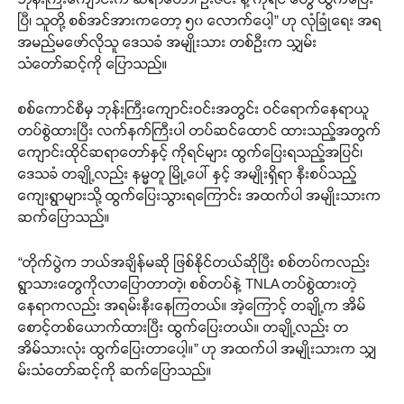
ပြီ၊ သူတို့ စစ်အင်အားကတော့ ၅၀ လောက်ပေါ့” ဟု လုံခြုံရေး အရ
အမည်မဖော်လိုသူ ဒေသခံ အမျိုးသား တစ်ဦးက သျှမ်း
သံတော်ဆင့်ကို ပြောသည်။
စစ်ကောင်စီမှ ဘုန်းကြီးကျောင်းဝင်းအတွင်း ဝင်ရောက်နေရာယူ
တပ်စွဲထားပြီး လက်နက်ကြီးပါ တပ်ဆင်ထောင် ထားသည့်အတွက်
ကျောင်းထိုင်ဆရာတော်နှင့် ကိုရင်များ ထွက်ပြေးရသည့်အပြင်၊
ဒေသခံ တချို့လည်း နမ္မတူ မြို့ပေါ် နှင့် အမျိုးရှိရာ နီးစပ်သည့်
ကျေးရွာများသို့ ထွက်ပြေးသွားရကြောင်း အထက်ပါ အမျိုးသားက
ဆက်ပြောသည်။
“တိုက်ပွဲက ဘယ်အချိန်မဆို ဖြစ်နိုင်တယ်ဆိုပြီး စစ်တပ်ကလည်း
ရွာသားတွေကိုလာပြောတာတဲ့၊ စစ်တပ်နဲ့ TNLA တပ်စွဲထားတဲ့
နေရာကလည်း အရမ်းနီးနေကြတယ်။ အဲ့ကြောင့် တချို့က အိမ်
စောင့်တစ်ယောက်ထားပြီး ထွက်ပြေးတယ်။ တချို့လည်း တ
အိမ်သားလုံး ထွက်ပြေးတာပေါ့။” ဟု အထက်ပါ အမျိုးသားက သျှ
မ်းသံတော်ဆင့်ကို ဆက်ပြောသည်။