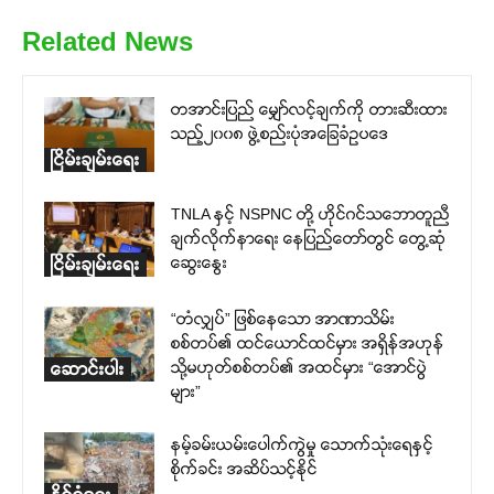
Related News
တအာင်းပြည် မျှော်လင့်ချက်ကို တားဆီးထား
သည့်၂၀၀၈ ဖွဲ့စည်းပုံအခြေခံဥပဒေ
ငြိမ်းချမ်းရေး
TNLA နှင့် NSPNC တို့ ဟိုင်ဂင်သဘောတူညီ
ချက်လိုက်နာရေး နေပြည်တော်တွင် တွေ့ဆုံ
ဆွေးနွေး
ငြိမ်းချမ်းရေး
“တံလျှပ်” ဖြစ်နေသော အာဏာသိမ်း
စစ်တပ်၏ ထင်ယောင်ထင်မှား အရှိန်အဟုန်
သို့မဟုတ်စစ်တပ်၏ အထင်မှား “အောင်ပွဲ
ဆောင်းပါး
များ”
နမ့်ခမ်းယမ်းပေါက်ကွဲမှု သောက်သုံးရေနှင့်
စိုက်ခင်း အဆိပ်သင့်နိုင်