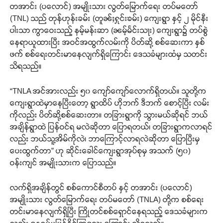
တအာင်း (ပလောင်) အမျိုးသား လွတ်မြောက်ရေး တပ်မတော်
(TNL) သည် တုန်ဟုန်းခမ်း (တူၼ်ႈႁုင်းၶမ်း) ကျေးရွာ နှင့် ၂ မိုင်နီး
ပါးသာ ကွာဝေးသည့် နမ့်မန်းဆာ (ၼမ့်မႅင်းသႃး) ကျေးရွာ၌ တပ်စွဲ
နေရာယူထားပြီး အဝင်အထွက်လမ်းကို ပိတ်ဆို့ စစ်ဆေးကာ နှစ်
ဖက် စစ်ရေးတင်းမာနေလျက်ရှိကြောင်း ဒေသခံများထံမှ သတင်း
သိရသည်။
“TNLA အင်အားလည်း ၅၀ ကျော်ကျော်လောက်ရှိတယ်။ သူတို့က
ကျေးရွာထဲမှာနေပြီးတော့ ရွာထိပ် ဟိုဘက် ဒီဘက် စောင့်ပြီး လမ်း
ကိုလည်း ပိတ်ဆို့စစ်ဆေးတာ။ တခြားရွာကို သွားမယ်ဆိုရင် ဘယ်
အချိန်ရွာထဲ ပြန်ဝင်ရ မလဲဆိုတာ ပြောရတယ်၊ တခြားရွာကလာရင်
လည်း ဘယ်သူ့အိမ်ကိုလဲ၊ ဘာကြောင့်လာရလဲဆိုတာ ပြောပြီးမှ
ပေးထွက်တာ” ဟု ဆိုင်းခေါင်ကျေးရွာအုပ်စုမှ အသက် (၅၀)
ဝန်းကျင် အမျိုးသားက ပြောသည်။
လက်ရှိအချိန်တွင် စစ်ကောင်စီတပ် နှင့် တအာင်း (ပလောင်)
အမျိုးသား လွတ်မြောက်ရေး တပ်မတော် (TNLA) တို့က စစ်ရေး
တင်းမာနေလျက်ရှိပြီး ကြိုတင်စစ်ရှောင်နေရသည့် ဒေသခံများက