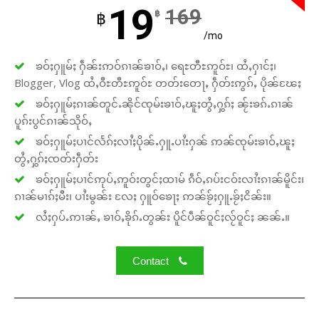
19
169
฿
฿
/mo
ၶဝ်ႈႁူမ်ႈ ႁဵၼ်းဢဝ်ၵၢၼ်ၶၢဝ်ႇ၊ ရေႊတီႊဢူဝ်ႊ၊ ထႆႇႁၢင်ႈ၊
Blogger, Vlog ထႆႇဝီႊတီႊဢူဝ်ႊ တတ်းတေႃႇ ႁဵတ်းဢွၵ်ႇ ပိုၼ်ၽႄႈ
ၶဝ်ႈႁူမ်ႈၵၢၼ်တူင်ႉၼိုင်ၸုမ်းၶၢဝ်ႇၽူႈတွႆႇႁွၵ်ႈ ၼႂ်းၶၵ်ႉၵၢၼ်
ပူၵ်းပွင်ၵၢၼ်သိုဝ်ႇ
ၶဝ်ႈႁူမ်ႈပၢင်လႅၵ်ႈလၢႆႈပိုၼ်ႉႁူႉပၢႆးႁၼ် ဢၼ်ၸုမ်းၶၢဝ်ႇၽူႈ
တွႆႇႁွၵ်ႈၸတ်းႁဵတ်း
ၶဝ်ႈႁူမ်ႈပၢင်ဢုပ်ႇဢူဝ်းတွင်ႈထၢမ် ၵဵဝ်ႇၵပ်းငဝ်းလၢႆးၵၢၼ်မိူင်း၊
ၵၢၼ်မၢၵ်ႈမီး၊ ပၢႆးမွၼ်း လႄႈ ႁူဝ်ၶေႃႈ ဢၼ်ၶႂ်ႈႁူႉၶႂ်ႈငိၼ်း။
လႆႈႁပ်ႉဢၢၼ်ႇ ၶၢဝ်ႇၶိုၵ်ႉတွၼ်း ပိူင်ပဵၼ်ဝူင်ႈလႂ်ဝူင်ႈ ၼၼ်ႉ။
Contact