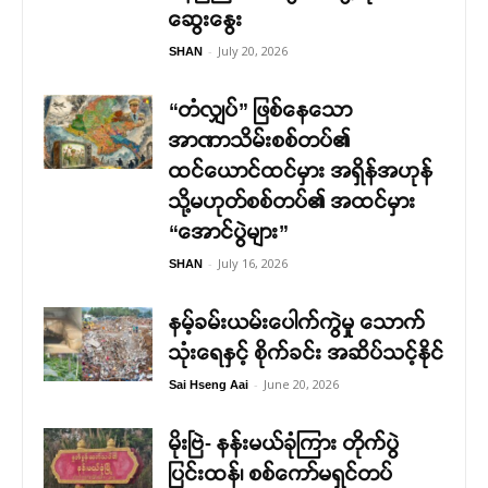
ဆွေးနွေး
-
July 20, 2026
SHAN
“တံလျှပ်” ဖြစ်နေသော
အာဏာသိမ်းစစ်တပ်၏
ထင်ယောင်ထင်မှား အရှိန်အဟုန်
သို့မဟုတ်စစ်တပ်၏ အထင်မှား
“အောင်ပွဲများ”
-
July 16, 2026
SHAN
နမ့်ခမ်းယမ်းပေါက်ကွဲမှု သောက်
သုံးရေနှင့် စိုက်ခင်း အဆိပ်သင့်နိုင်
-
June 20, 2026
Sai Hseng Aai
မိုးဗြဲ- နန်းမယ်ခုံကြား တိုက်ပွဲ
ပြင်းထန်၊ စစ်ကော်မရှင်တပ်