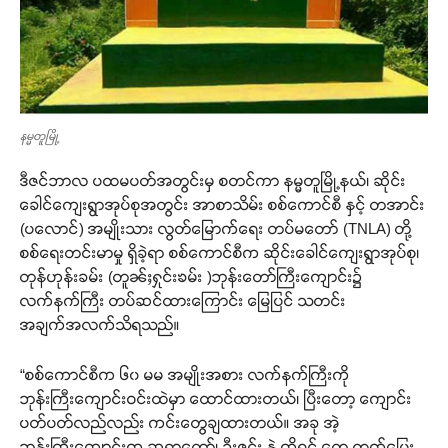
နမ္မတူမြို့
ဒီဇင်ဘာလ ပထမပတ်အတွင်းမှ စတင်ကာ နမ္မတူမြို့နယ်၊ ဆိုင်း
ခေါင်ကျေးရွာအုပ်စုအတွင်း အာစာသိမ်း စစ်ကောင်စီ နှင့် တအာင်း
(ပလောင်) အမျိုးသား လွတ်မြောက်ရေး တပ်မတော် (TNLA) တို့
စစ်ရေးတင်းမာမှု ရှိခဲ့ရာ စစ်ကောင်စီက ဆိုင်းခေါင်ကျေးရွာအုပ်စု၊
တုန်ဟုန်းခမ်း (တူၼ်ႈႁုင်းၶမ်း )ဘုန်းတော်ကြီးကျောင်း၌
လက်နက်ကြီး တပ်ဆင်ထားကြောင်း မြေပြင် သတင်း
အချက်အလက်သိရသည်။
“စစ်ကောင်စီက ၆၀ မမ အမျိုးအစား လက်နက်ကြီးကို
ဘုန်းကြီးကျောင်းဝင်းထဲမှာ ထောင်ထားတယ်၊ ပြီးတော့ ကျောင်း
ပတ်ပတ်လည်လည်း ကင်းတွေချထားတယ်။ အခု အဲ့
ဘုန်းကြီးကျောင်းက ဆရာတော်၊ ဦးဇင်း နဲ့ ကိုရင် တွေ ထွက်ပြေး