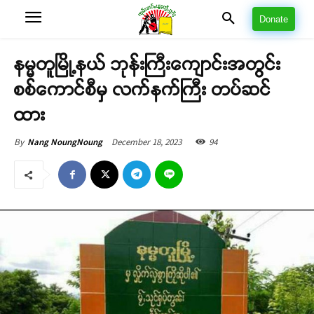
Donate
နမ္မတူမြို့နယ် ဘုန်းကြီးကျောင်းအတွင်း
စစ်ကောင်စီမှ လက်နက်ကြီး တပ်ဆင်
ထား
December 18, 2023
94
By
Nang NoungNoung