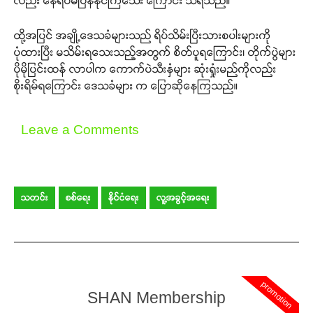
လည်း နေရပ်မပြန်နိုင်ကြသေး ကြောင်း သိရသည်။
ထို့အပြင် အချို့ဒေသခံများသည် ရိပ်သိမ်းပြီးသားစပါးများကို
ပုံထားပြီး မသိမ်းရသေးသည့်အတွက် စိတ်ပူရကြောင်း၊ တိုက်ပွဲများ
ပိုမိုပြင်းထန် လာပါက ကောက်ပဲသီးနှံများ ဆုံးရှုံးမည်ကိုလည်း
စိုးရိမ်ရကြောင်း ဒေသခံများ က ပြောဆိုနေကြသည်။
Leave a Comments
သတင်း
စစ်ရေး
နိုင်ငံရေး
လူ့အခွင့်အရေး
promotion
SHAN Membership