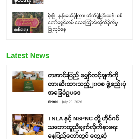
နိုင်ငံရေး
မိုးဗြဲ- နန်းမယ်ခုံကြား တိုက်ပွဲပြင်းထန်၊ စစ်
ကော်မရှင်တပ် လေကြောင်းတိုက်ခိုက်မှု
ပြုလုပ်နေ
စစ်ရေး
Latest News
တအာင်းပြည် မျှော်လင့်ချက်ကို
တားဆီးထားသည့်၂၀၀၈ ဖွဲ့စည်းပုံ
အခြေခံဥပဒေ
-
July 29, 2026
SHAN
TNLA နှင့် NSPNC တို့ ဟိုင်ဂင်
သဘောတူညီချက်လိုက်နာရေး
နေပြည်တော်တွင် တွေ့ဆုံ