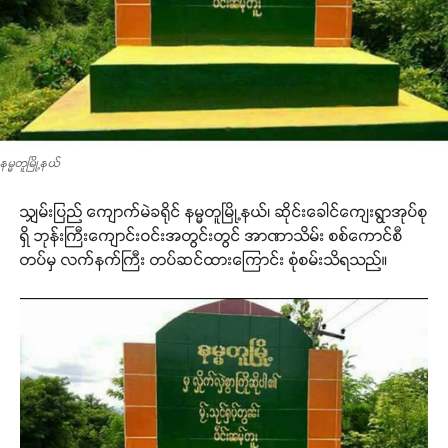
နမ္မတူမြို့နယ်
သျှမ်းပြည် ကျောက်မဲခရိုင် နမ္မတူမြို့နယ်၊ ဆိုင်းခေါင်ကျေးရွာအုပ်စု
ရှိ ဘုန်းကြီးကျောင်းဝင်းအတွင်းတွင် အာဏာသိမ်း စစ်ကောင်စီ
တပ်မှ လက်နက်ကြီး တပ်ဆင်ထားကြောင်း စုံစမ်းသိရသည်။